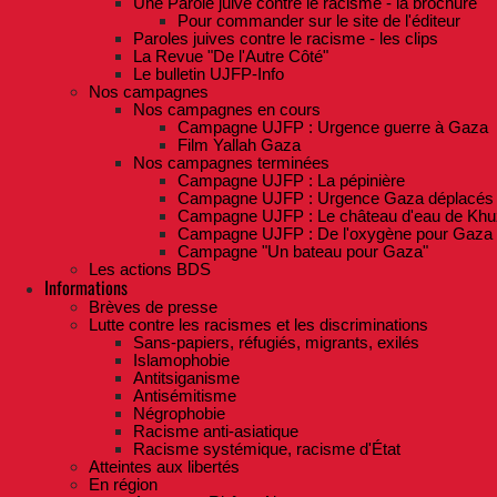
Une Parole juive contre le racisme - la brochure
Pour commander sur le site de l'éditeur
Paroles juives contre le racisme - les clips
La Revue "De l'Autre Côté"
Le bulletin UJFP-Info
Nos campagnes
Nos campagnes en cours
Campagne UJFP : Urgence guerre à Gaza
Film Yallah Gaza
Nos campagnes terminées
Campagne UJFP : La pépinière
Campagne UJFP : Urgence Gaza déplacés
Campagne UJFP : Le château d'eau de Khu
Campagne UJFP : De l'oxygène pour Gaza
Campagne "Un bateau pour Gaza"
Les actions BDS
Informations
Brèves de presse
Lutte contre les racismes et les discriminations
Sans-papiers, réfugiés, migrants, exilés
Islamophobie
Antitsiganisme
Antisémitisme
Négrophobie
Racisme anti-asiatique
Racisme systémique, racisme d'État
Atteintes aux libertés
En région