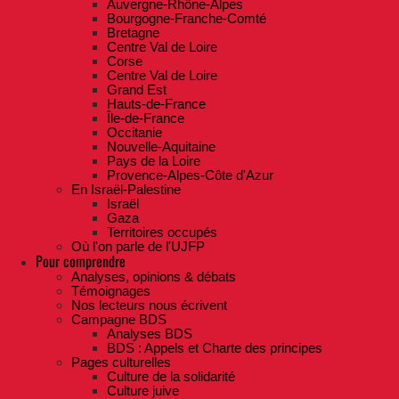
Auvergne-Rhône-Alpes
Bourgogne-Franche-Comté
Bretagne
Centre Val de Loire
Corse
Centre Val de Loire
Grand Est
Hauts-de-France
Île-de-France
Occitanie
Nouvelle-Aquitaine
Pays de la Loire
Provence-Alpes-Côte d'Azur
En Israël-Palestine
Israël
Gaza
Territoires occupés
Où l'on parle de l'UJFP
Pour comprendre
Analyses, opinions & débats
Témoignages
Nos lecteurs nous écrivent
Campagne BDS
Analyses BDS
BDS : Appels et Charte des principes
Pages culturelles
Culture de la solidarité
Culture juive