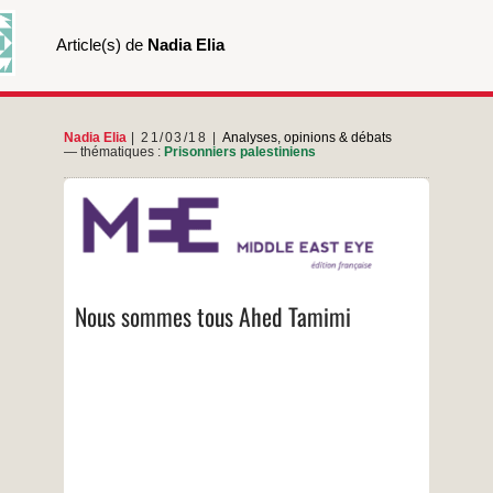
Article(s) de
Nadia Elia
Nadia Elia
21/03/18
Analyses, opinions & débats
— thématiques :
Prisonniers palestiniens
Maintenant, il est temps de regarder au-delà de
l’icône, au-delà du symbolisme, pour
comprendre la véritable nature de la lutte du
peuple palestinien, car Ahed Tamimi ne sera
libre et ne vivra dans la dignité que lorsque tous
les Palestiniens vivront dans la dignité
Nous sommes tous Ahed Tamimi
…