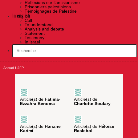
Réflexions sur l’antisionisme
Prisonniers palestiniens
Témoignages de Palestine
In english
Call
To understand
Analysis and debate
Statement
Testimony
In israel
Accueil UJFP
Article(s) de
Fatima-
Article(s) de
Ezzahra Benoma
Charlotte Soulary
Article(s) de
Hanane
Article(s) de
Héloïse
Karimi
Raslebol