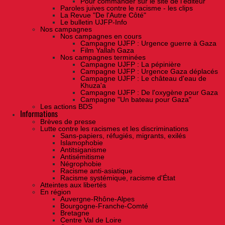
Pour commander sur le site de l'éditeur
Paroles juives contre le racisme - les clips
La Revue "De l'Autre Côté"
Le bulletin UJFP-Info
Nos campagnes
Nos campagnes en cours
Campagne UJFP : Urgence guerre à Gaza
Film Yallah Gaza
Nos campagnes terminées
Campagne UJFP : La pépinière
Campagne UJFP : Urgence Gaza déplacés
Campagne UJFP : Le château d'eau de
Khuza'a
Campagne UJFP : De l'oxygène pour Gaza
Campagne "Un bateau pour Gaza"
Les actions BDS
Informations
Brèves de presse
Lutte contre les racismes et les discriminations
Sans-papiers, réfugiés, migrants, exilés
Islamophobie
Antitsiganisme
Antisémitisme
Négrophobie
Racisme anti-asiatique
Racisme systémique, racisme d'État
Atteintes aux libertés
En région
Auvergne-Rhône-Alpes
Bourgogne-Franche-Comté
Bretagne
Centre Val de Loire