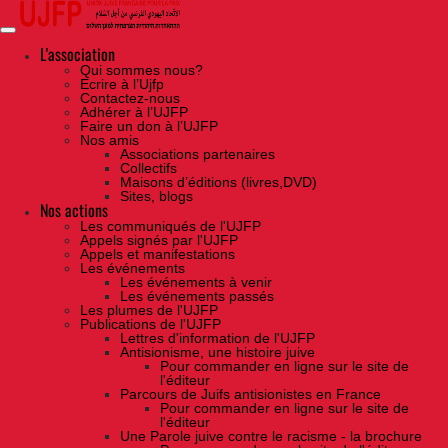
Skip
to
the
content
L'association
Qui sommes nous?
Ecrire à l’Ujfp
Contactez-nous
Adhérer à l’UJFP
Faire un don à l’UJFP
Nos amis
Associations partenaires
Collectifs
Maisons d’éditions (livres,DVD)
Sites, blogs
Nos actions
Les communiqués de l'UJFP
Appels signés par l'UJFP
Appels et manifestations
Les événements
Les événements à venir
Les événements passés
Les plumes de l'UJFP
Publications de l'UJFP
Lettres d'information de l'UJFP
Antisionisme, une histoire juive
Pour commander en ligne sur le site de
l'éditeur
Parcours de Juifs antisionistes en France
Pour commander en ligne sur le site de
l'éditeur
Une Parole juive contre le racisme - la brochure