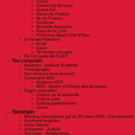
Corse
Centre Val de Loire
Grand Est
Hauts-de-France
Île-de-France
Occitanie
Nouvelle-Aquitaine
Pays de la Loire
Provence-Alpes-Côte d'Azur
En Israël-Palestine
Israël
Gaza
Territoires occupés
Où l'on parle de l'UJFP
Pour comprendre
Analyses, opinions & débats
Témoignages
Nos lecteurs nous écrivent
Campagne BDS
Analyses BDS
BDS : Appels et Charte des principes
Pages culturelles
Culture de la solidarité
Culture juive
Culture palestinienne
Livres
Thématiques
Meeting international juif du 30 mars 2024 - Interventions
Apartheid israélien
Gaza Stories
Judaïsme - Judéité
Sionisme - Antisionisme