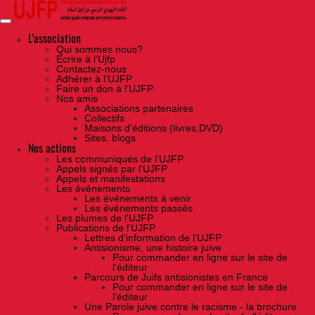
Skip
to
the
content
L'association
Qui sommes nous?
Ecrire à l’Ujfp
Contactez-nous
Adhérer à l’UJFP
Faire un don à l’UJFP
Nos amis
Associations partenaires
Collectifs
Maisons d’éditions (livres,DVD)
Sites, blogs
Nos actions
Les communiqués de l'UJFP
Appels signés par l'UJFP
Appels et manifestations
Les événements
Les événements à venir
Les événements passés
Les plumes de l'UJFP
Publications de l'UJFP
Lettres d'information de l'UJFP
Antisionisme, une histoire juive
Pour commander en ligne sur le site de
l'éditeur
Parcours de Juifs antisionistes en France
Pour commander en ligne sur le site de
l'éditeur
Une Parole juive contre le racisme - la brochure