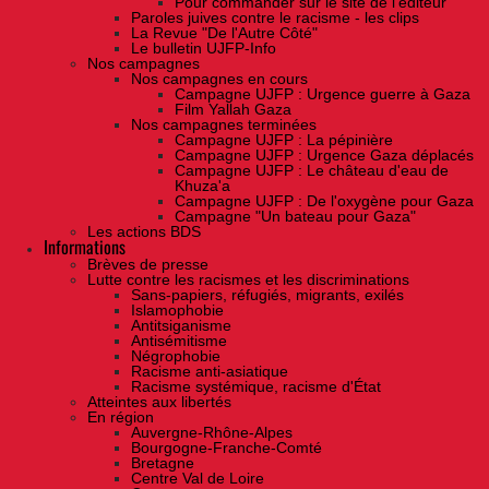
Pour commander sur le site de l'éditeur
Paroles juives contre le racisme - les clips
La Revue "De l'Autre Côté"
Le bulletin UJFP-Info
Nos campagnes
Nos campagnes en cours
Campagne UJFP : Urgence guerre à Gaza
Film Yallah Gaza
Nos campagnes terminées
Campagne UJFP : La pépinière
Campagne UJFP : Urgence Gaza déplacés
Campagne UJFP : Le château d'eau de
Khuza'a
Campagne UJFP : De l'oxygène pour Gaza
Campagne "Un bateau pour Gaza"
Les actions BDS
Informations
Brèves de presse
Lutte contre les racismes et les discriminations
Sans-papiers, réfugiés, migrants, exilés
Islamophobie
Antitsiganisme
Antisémitisme
Négrophobie
Racisme anti-asiatique
Racisme systémique, racisme d'État
Atteintes aux libertés
En région
Auvergne-Rhône-Alpes
Bourgogne-Franche-Comté
Bretagne
Centre Val de Loire