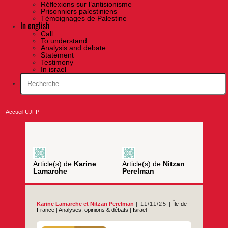
Réflexions sur l’antisionisme
Prisonniers palestiniens
Témoignages de Palestine
In english
Call
To understand
Analysis and debate
Statement
Testimony
In israel
Accueil UJFP
Article(s) de
Karine
Article(s) de
Nitzan
Lamarche
Perelman
Karine Lamarche
et
Nitzan Perelman
11/11/25
Île-de-
France
|
Analyses, opinions & débats
|
Israël