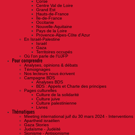
Corse
Centre Val de Loire
Grand Est
Hauts-de-France
Île-de-France
Occitanie
Nouvelle-Aquitaine
Pays de la Loire
Provence-Alpes-Côte d'Azur
En Israël-Palestine
Israël
Gaza
Territoires occupés
Où l'on parle de l'UJFP
Pour comprendre
Analyses, opinions & débats
Témoignages
Nos lecteurs nous écrivent
Campagne BDS
Analyses BDS
BDS : Appels et Charte des principes
Pages culturelles
Culture de la solidarité
Culture juive
Culture palestinienne
Livres
Thématiques
Meeting international juif du 30 mars 2024 - Interventions
Apartheid israélien
Gaza Stories
Judaïsme - Judéité
Sionisme - Antisionisme