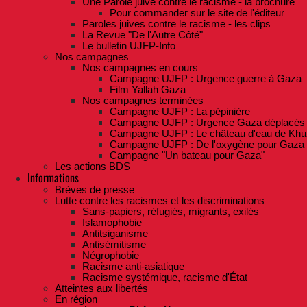
Une Parole juive contre le racisme - la brochure
Pour commander sur le site de l'éditeur
Paroles juives contre le racisme - les clips
La Revue "De l'Autre Côté"
Le bulletin UJFP-Info
Nos campagnes
Nos campagnes en cours
Campagne UJFP : Urgence guerre à Gaza
Film Yallah Gaza
Nos campagnes terminées
Campagne UJFP : La pépinière
Campagne UJFP : Urgence Gaza déplacés
Campagne UJFP : Le château d'eau de Khu
Campagne UJFP : De l'oxygène pour Gaza
Campagne "Un bateau pour Gaza"
Les actions BDS
Informations
Brèves de presse
Lutte contre les racismes et les discriminations
Sans-papiers, réfugiés, migrants, exilés
Islamophobie
Antitsiganisme
Antisémitisme
Négrophobie
Racisme anti-asiatique
Racisme systémique, racisme d'État
Atteintes aux libertés
En région