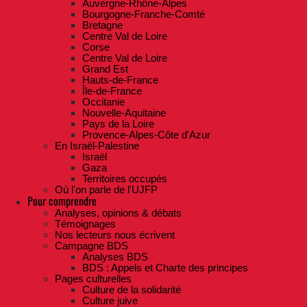
Auvergne-Rhône-Alpes
Bourgogne-Franche-Comté
Bretagne
Centre Val de Loire
Corse
Centre Val de Loire
Grand Est
Hauts-de-France
Île-de-France
Occitanie
Nouvelle-Aquitaine
Pays de la Loire
Provence-Alpes-Côte d'Azur
En Israël-Palestine
Israël
Gaza
Territoires occupés
Où l'on parle de l'UJFP
Pour comprendre
Analyses, opinions & débats
Témoignages
Nos lecteurs nous écrivent
Campagne BDS
Analyses BDS
BDS : Appels et Charte des principes
Pages culturelles
Culture de la solidarité
Culture juive