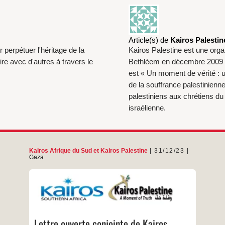
Article(s) de
Kairos Palestin
 perpétuer l'héritage de la
Kairos Palestine est une orga
ire avec d'autres à travers le
Bethléem en décembre 2009 du
est « Un moment de vérité : u
de la souffrance palestinienn
palestiniens aux chrétiens du
israélienne.
Kairos Afrique du Sud
et
Kairos Palestine
31/12/23
Gaza
Lettre ouverte conjointe de Kairos Afrique du
Sud et de Kairos Palestine aux responsables
d’Églises et aux chrétiens des États-Unis,
d’Europe et de la grande famille œcuménique
Lettre ouverte conjointe de Kairos