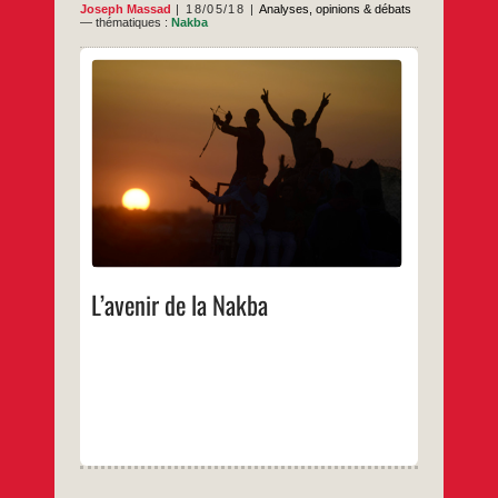
Joseph Massad
18/05/18
Analyses, opinions & débats
— thématiques :
Nakba
16 05 2018
Joseph Massad – The Electronic Intifada –
13 mai 2018
La conquête sioniste de la Palestine, qui a
commencé de façon aléatoire au début des
années 1880 et s’est intensifiée après le
tournant du siècle pour atteindre son
apogée lors de l’invasion et de l’occupation
du pays par les Britanniques, avant la fin de
la première guerre mondiale, a été le
moment inaugural de ce qui allait être connu
sous le nom de Nakba – la Catastrophe.
L’avenir de la Nakba
…