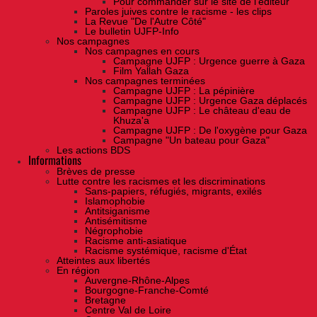
Pour commander sur le site de l'éditeur
Paroles juives contre le racisme - les clips
La Revue "De l'Autre Côté"
Le bulletin UJFP-Info
Nos campagnes
Nos campagnes en cours
Campagne UJFP : Urgence guerre à Gaza
Film Yallah Gaza
Nos campagnes terminées
Campagne UJFP : La pépinière
Campagne UJFP : Urgence Gaza déplacés
Campagne UJFP : Le château d'eau de
Khuza'a
Campagne UJFP : De l'oxygène pour Gaza
Campagne "Un bateau pour Gaza"
Les actions BDS
Informations
Brèves de presse
Lutte contre les racismes et les discriminations
Sans-papiers, réfugiés, migrants, exilés
Islamophobie
Antitsiganisme
Antisémitisme
Négrophobie
Racisme anti-asiatique
Racisme systémique, racisme d'État
Atteintes aux libertés
En région
Auvergne-Rhône-Alpes
Bourgogne-Franche-Comté
Bretagne
Centre Val de Loire