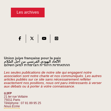
Les archives
Union juive française pour la paix
الاتّحاد اليهودي الفرنسي من أجل السّلام
ההתאחדות היהודית הצרפתית למען השלום
Les seules publications de notre site qui engagent notre
association sont notre charte et nos communiqués. Les autres
articles publiés sur ce site sans nécessairement refléter
exactement nos positions, nous ont paru intéressants à verser
aux débats ou à porter à votre connaissance.
UJFP
21 ter rue Voltaire
75011 Paris
Téléphone : 07 81 89 95 25
Nous Écrire