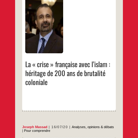
Emmanuel Macron n’est pas le premier
dirigeant français à vouloir libérer l’islam.
C’est une vieille tradition « laïque » de la
France
…
La « crise » française avec l’islam :
héritage de 200 ans de brutalité
coloniale
Joseph Massad
16/07/20
Analyses, opinions & débats
|
Pour comprendre