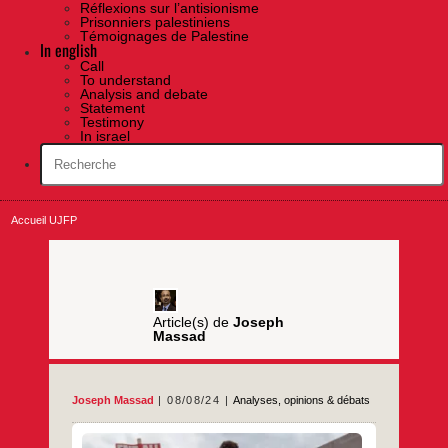
Réflexions sur l’antisionisme
Prisonniers palestiniens
Témoignages de Palestine
In english
Call
To understand
Analysis and debate
Statement
Testimony
In israel
Accueil UJFP
Article(s) de
Joseph
Massad
Joseph Massad
08/08/24
Analyses, opinions & débats