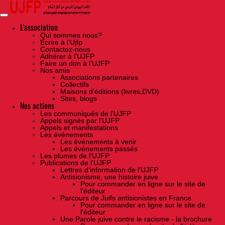
Skip
to
the
content
L'association
Qui sommes nous?
Ecrire à l’Ujfp
Contactez-nous
Adhérer à l’UJFP
Faire un don à l’UJFP
Nos amis
Associations partenaires
Collectifs
Maisons d’éditions (livres,DVD)
Sites, blogs
Nos actions
Les communiqués de l'UJFP
Appels signés par l'UJFP
Appels et manifestations
Les événements
Les événements à venir
Les événements passés
Les plumes de l'UJFP
Publications de l'UJFP
Lettres d'information de l'UJFP
Antisionisme, une histoire juive
Pour commander en ligne sur le site de
l'éditeur
Parcours de Juifs antisionistes en France
Pour commander en ligne sur le site de
l'éditeur
Une Parole juive contre le racisme - la brochure