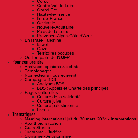
Corse
Centre Val de Loire
Grand Est
Hauts-de-France
Île-de-France
Occitanie
Nouvelle-Aquitaine
Pays de la Loire
Provence-Alpes-Côte d'Azur
En Israël-Palestine
Israël
Gaza
Territoires occupés
Où l'on parle de l'UJFP
Pour comprendre
Analyses, opinions & débats
Témoignages
Nos lecteurs nous écrivent
Campagne BDS
Analyses BDS
BDS : Appels et Charte des principes
Pages culturelles
Culture de la solidarité
Culture juive
Culture palestinienne
Livres
Thématiques
Meeting international juif du 30 mars 2024 - Interventions
Apartheid israélien
Gaza Stories
Judaïsme - Judéité
Sionisme - Antisionisme