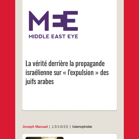
Les mensonges scandaleux d’Israël sur
l’immigration des juifs arabes en Israël dans
les années 1940 et 1950 visent à masquer
les injustices infligées aux Palestiniens
…
La vérité derrière la propagande
israélienne sur « l’expulsion » des
juifs arabes
Joseph Massad
13/10/20
Islamophobie