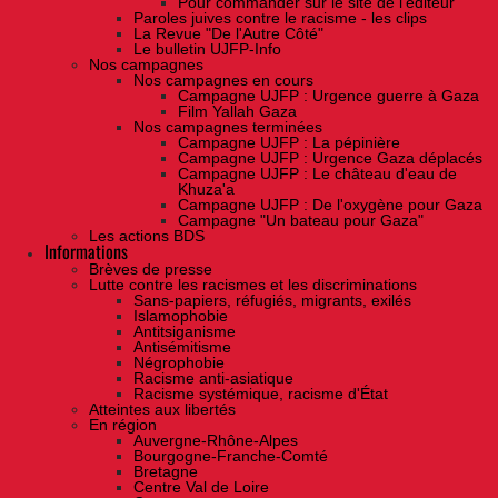
Pour commander sur le site de l'éditeur
Paroles juives contre le racisme - les clips
La Revue "De l'Autre Côté"
Le bulletin UJFP-Info
Nos campagnes
Nos campagnes en cours
Campagne UJFP : Urgence guerre à Gaza
Film Yallah Gaza
Nos campagnes terminées
Campagne UJFP : La pépinière
Campagne UJFP : Urgence Gaza déplacés
Campagne UJFP : Le château d'eau de
Khuza'a
Campagne UJFP : De l'oxygène pour Gaza
Campagne "Un bateau pour Gaza"
Les actions BDS
Informations
Brèves de presse
Lutte contre les racismes et les discriminations
Sans-papiers, réfugiés, migrants, exilés
Islamophobie
Antitsiganisme
Antisémitisme
Négrophobie
Racisme anti-asiatique
Racisme systémique, racisme d'État
Atteintes aux libertés
En région
Auvergne-Rhône-Alpes
Bourgogne-Franche-Comté
Bretagne
Centre Val de Loire