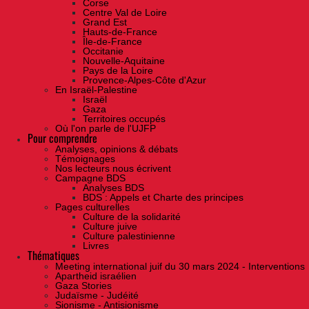
Corse
Centre Val de Loire
Grand Est
Hauts-de-France
Île-de-France
Occitanie
Nouvelle-Aquitaine
Pays de la Loire
Provence-Alpes-Côte d'Azur
En Israël-Palestine
Israël
Gaza
Territoires occupés
Où l'on parle de l'UJFP
Pour comprendre
Analyses, opinions & débats
Témoignages
Nos lecteurs nous écrivent
Campagne BDS
Analyses BDS
BDS : Appels et Charte des principes
Pages culturelles
Culture de la solidarité
Culture juive
Culture palestinienne
Livres
Thématiques
Meeting international juif du 30 mars 2024 - Interventions
Apartheid israélien
Gaza Stories
Judaïsme - Judéité
Sionisme - Antisionisme