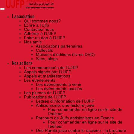
Skip
to
the
content
L'association
Qui sommes nous?
Ecrire à l’Ujfp
Contactez-nous
Adhérer à l’UJFP
Faire un don à l’UJFP
Nos amis
Associations partenaires
Collectifs
Maisons d’éditions (livres,DVD)
Sites, blogs
Nos actions
Les communiqués de l'UJFP
Appels signés par l'UJFP
Appels et manifestations
Les événements
Les événements à venir
Les événements passés
Les plumes de l'UJFP
Publications de l'UJFP
Lettres d'information de l'UJFP
Antisionisme, une histoire juive
Pour commander en ligne sur le site de
l'éditeur
Parcours de Juifs antisionistes en France
Pour commander en ligne sur le site de
l'éditeur
Une Parole juive contre le racisme - la brochure