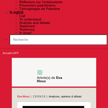
Réflexions sur l’antisionisme
Prisonniers palestiniens
Témoignages de Palestine
In english
Call
To understand
Analysis and debate
Statement
Testimony
In israel
Accueil UJFP
Article(s) de
Eva
Illouz
Eva Illouz
23/09/18
Analyses, opinions & débats