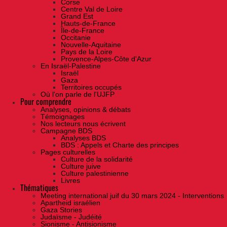
Corse
Centre Val de Loire
Grand Est
Hauts-de-France
Île-de-France
Occitanie
Nouvelle-Aquitaine
Pays de la Loire
Provence-Alpes-Côte d'Azur
En Israël-Palestine
Israël
Gaza
Territoires occupés
Où l'on parle de l'UJFP
Pour comprendre
Analyses, opinions & débats
Témoignages
Nos lecteurs nous écrivent
Campagne BDS
Analyses BDS
BDS : Appels et Charte des principes
Pages culturelles
Culture de la solidarité
Culture juive
Culture palestinienne
Livres
Thématiques
Meeting international juif du 30 mars 2024 - Interventions
Apartheid israélien
Gaza Stories
Judaïsme - Judéité
Sionisme - Antisionisme