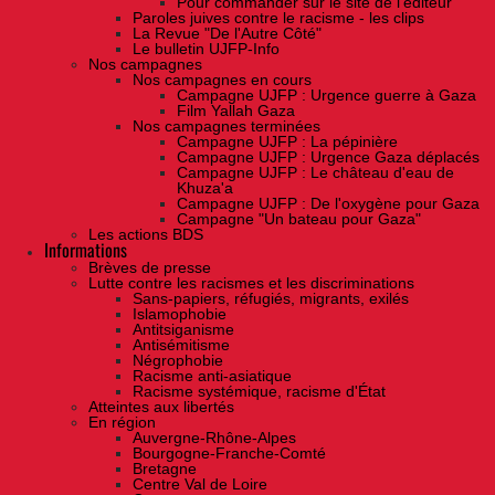
Pour commander sur le site de l'éditeur
Paroles juives contre le racisme - les clips
La Revue "De l'Autre Côté"
Le bulletin UJFP-Info
Nos campagnes
Nos campagnes en cours
Campagne UJFP : Urgence guerre à Gaza
Film Yallah Gaza
Nos campagnes terminées
Campagne UJFP : La pépinière
Campagne UJFP : Urgence Gaza déplacés
Campagne UJFP : Le château d'eau de
Khuza'a
Campagne UJFP : De l'oxygène pour Gaza
Campagne "Un bateau pour Gaza"
Les actions BDS
Informations
Brèves de presse
Lutte contre les racismes et les discriminations
Sans-papiers, réfugiés, migrants, exilés
Islamophobie
Antitsiganisme
Antisémitisme
Négrophobie
Racisme anti-asiatique
Racisme systémique, racisme d'État
Atteintes aux libertés
En région
Auvergne-Rhône-Alpes
Bourgogne-Franche-Comté
Bretagne
Centre Val de Loire