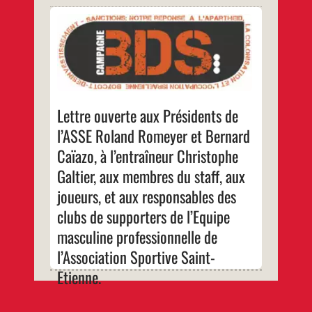
Le tirage au sort a désigné votre adversaire
pour le premier tour de l’UEFA Europa
League : l’équipe israélienne Beitar
Jérusalem. Vous avez rencontré ce club
israélien le mercredi 17 août 2016 à
l’extérieur, en Israël. A l’heure où vous vous
préparez à le recevoir pour le match retour,
nous tenons à vous transmettre notre
consternation, du fait de ces déplacements
Lettre ouverte aux Présidents de
qui contredisent les valeurs sportives et
antiracistes que vous et le sport êtes
l’ASSE Roland Romeyer et Bernard
supposés défendre.
Caïazo, à l’entraîneur Christophe
…
Galtier, aux membres du staff, aux
joueurs, et aux responsables des
clubs de supporters de l’Equipe
masculine professionnelle de
l’Association Sportive Saint-
Etienne.