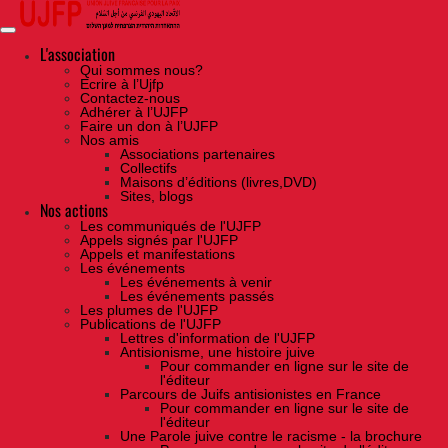
Skip
to
the
content
L'association
Qui sommes nous?
Ecrire à l’Ujfp
Contactez-nous
Adhérer à l’UJFP
Faire un don à l’UJFP
Nos amis
Associations partenaires
Collectifs
Maisons d’éditions (livres,DVD)
Sites, blogs
Nos actions
Les communiqués de l'UJFP
Appels signés par l'UJFP
Appels et manifestations
Les événements
Les événements à venir
Les événements passés
Les plumes de l'UJFP
Publications de l'UJFP
Lettres d'information de l'UJFP
Antisionisme, une histoire juive
Pour commander en ligne sur le site de
l'éditeur
Parcours de Juifs antisionistes en France
Pour commander en ligne sur le site de
l'éditeur
Une Parole juive contre le racisme - la brochure