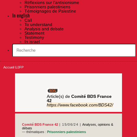
Réflexions sur l’antisionisme
Prisonniers palestiniens
Témoignages de Palestine
In english
Call
To understand
Analysis and debate
Statement
Testimony
In israel
Accueil UJFP
Article(s) de
Comité BDS France
42
https://www.facebook.com/BDS42/
Comité BDS France 42
15/06/24
Analyses, opinions &
débats
— thématiques :
Prisonniers palestiniens