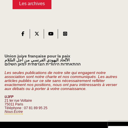
Les archives
Union juive française pour la paix
الاتّحاد اليهودي الفرنسي من أجل السّلام
ההתאחדות היהודית הצרפתית למען השלום
Les seules publications de notre site qui engagent notre
association sont notre charte et nos communiqués. Les autres
articles publiés sur ce site sans nécessairement refléter
exactement nos positions, nous ont paru intéressants à verser
aux débats ou à porter à votre connaissance.
UJFP
21 ter rue Voltaire
75011 Paris
Téléphone : 07 81 89 95 25
Nous Écrire