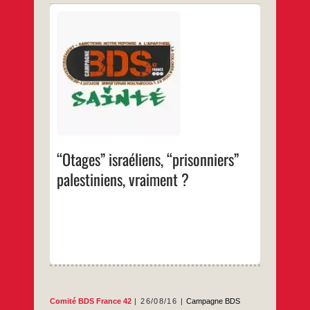
Parler d’otages pour les uns et
de prisonniers pour les autres, qui sont
pourtant aussi détenus contre les principes
du Droit international, cela relève d’une
logique coloniale. Une analyse du Comité
BDS de Saint-Etienne Télécharger le PDF
…
“Otages” israéliens, “prisonniers”
palestiniens, vraiment ?
Comité BDS France 42
26/08/16
Campagne BDS