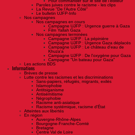
Pour commander sur le site de l'éditeur
Paroles juives contre le racisme - les clips
La Revue "De l'Autre Côté"
Le bulletin UJFP-Info
Nos campagnes
Nos campagnes en cours
Campagne UJFP : Urgence guerre à Gaza
Film Yallah Gaza
Nos campagnes terminées
Campagne UJFP : La pépinière
Campagne UJFP : Urgence Gaza déplacés
Campagne UJFP : Le château d'eau de
Khuza'a
Campagne UJFP : De l'oxygène pour Gaza
Campagne "Un bateau pour Gaza"
Les actions BDS
Informations
Brèves de presse
Lutte contre les racismes et les discriminations
Sans-papiers, réfugiés, migrants, exilés
Islamophobie
Antitsiganisme
Antisémitisme
Négrophobie
Racisme anti-asiatique
Racisme systémique, racisme d'État
Atteintes aux libertés
En région
Auvergne-Rhône-Alpes
Bourgogne-Franche-Comté
Bretagne
Centre Val de Loire