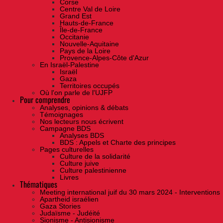
Corse
Centre Val de Loire
Grand Est
Hauts-de-France
Île-de-France
Occitanie
Nouvelle-Aquitaine
Pays de la Loire
Provence-Alpes-Côte d'Azur
En Israël-Palestine
Israël
Gaza
Territoires occupés
Où l'on parle de l'UJFP
Pour comprendre
Analyses, opinions & débats
Témoignages
Nos lecteurs nous écrivent
Campagne BDS
Analyses BDS
BDS : Appels et Charte des principes
Pages culturelles
Culture de la solidarité
Culture juive
Culture palestinienne
Livres
Thématiques
Meeting international juif du 30 mars 2024 - Interventions
Apartheid israélien
Gaza Stories
Judaïsme - Judéité
Sionisme - Antisionisme