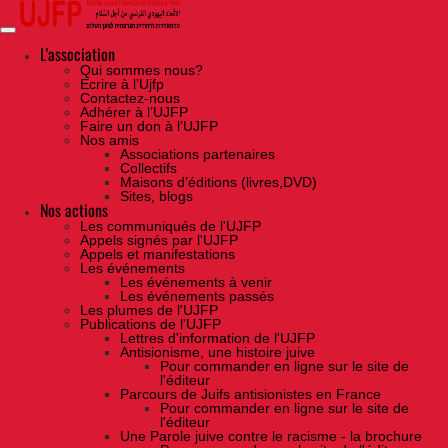
Skip
to
the
content
L'association
Qui sommes nous?
Ecrire à l’Ujfp
Contactez-nous
Adhérer à l’UJFP
Faire un don à l’UJFP
Nos amis
Associations partenaires
Collectifs
Maisons d’éditions (livres,DVD)
Sites, blogs
Nos actions
Les communiqués de l'UJFP
Appels signés par l'UJFP
Appels et manifestations
Les événements
Les événements à venir
Les événements passés
Les plumes de l'UJFP
Publications de l'UJFP
Lettres d'information de l'UJFP
Antisionisme, une histoire juive
Pour commander en ligne sur le site de
l'éditeur
Parcours de Juifs antisionistes en France
Pour commander en ligne sur le site de
l'éditeur
Une Parole juive contre le racisme - la brochure