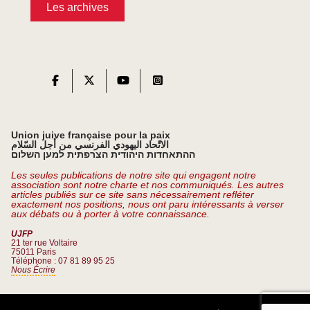
Les archives
Union juive française pour la paix
الاتّحاد اليهودي الفرنسي من أجل السّلام
ההתאחדות היהודית הצרפתית למען השלום
Les seules publications de notre site qui engagent notre
association sont notre charte et nos communiqués. Les autres
articles publiés sur ce site sans nécessairement refléter
exactement nos positions, nous ont paru intéressants à verser
aux débats ou à porter à votre connaissance.
UJFP
21 ter rue Voltaire
75011 Paris
Téléphone : 07 81 89 95 25
Nous Écrire