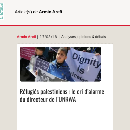
Article(s) de
Armin Arefi
Armin Arefi
17/03/18
Analyses, opinions & débats
6 mars 2018
ENTRETIEN. Pierre Krähenbühl avertit des
risques de radicalisation et d’exode des réfugiés
palestiniens après la suspension de l’aide
américaine à l’agence de l’ONU.
…
Réfugiés palestiniens : le cri d’alarme
du directeur de l’UNRWA