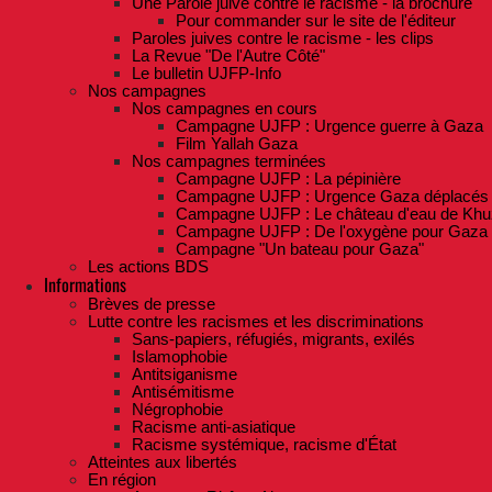
Une Parole juive contre le racisme - la brochure
Pour commander sur le site de l'éditeur
Paroles juives contre le racisme - les clips
La Revue "De l'Autre Côté"
Le bulletin UJFP-Info
Nos campagnes
Nos campagnes en cours
Campagne UJFP : Urgence guerre à Gaza
Film Yallah Gaza
Nos campagnes terminées
Campagne UJFP : La pépinière
Campagne UJFP : Urgence Gaza déplacés
Campagne UJFP : Le château d'eau de Khu
Campagne UJFP : De l'oxygène pour Gaza
Campagne "Un bateau pour Gaza"
Les actions BDS
Informations
Brèves de presse
Lutte contre les racismes et les discriminations
Sans-papiers, réfugiés, migrants, exilés
Islamophobie
Antitsiganisme
Antisémitisme
Négrophobie
Racisme anti-asiatique
Racisme systémique, racisme d'État
Atteintes aux libertés
En région