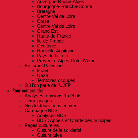
Auvergne-Rhône-Alpes
Bourgogne-Franche-Comté
Bretagne
Centre Val de Loire
Corse
Centre Val de Loire
Grand Est
Hauts-de-France
Île-de-France
Occitanie
Nouvelle-Aquitaine
Pays de la Loire
Provence-Alpes-Côte d'Azur
En Israël-Palestine
Israël
Gaza
Territoires occupés
Où l'on parle de l'UJFP
Pour comprendre
Analyses, opinions & débats
Témoignages
Nos lecteurs nous écrivent
Campagne BDS
Analyses BDS
BDS : Appels et Charte des principes
Pages culturelles
Culture de la solidarité
Culture juive