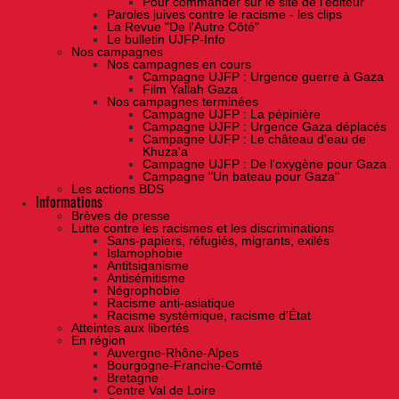
Pour commander sur le site de l'éditeur
Paroles juives contre le racisme - les clips
La Revue "De l'Autre Côté"
Le bulletin UJFP-Info
Nos campagnes
Nos campagnes en cours
Campagne UJFP : Urgence guerre à Gaza
Film Yallah Gaza
Nos campagnes terminées
Campagne UJFP : La pépinière
Campagne UJFP : Urgence Gaza déplacés
Campagne UJFP : Le château d'eau de
Khuza'a
Campagne UJFP : De l'oxygène pour Gaza
Campagne "Un bateau pour Gaza"
Les actions BDS
Informations
Brèves de presse
Lutte contre les racismes et les discriminations
Sans-papiers, réfugiés, migrants, exilés
Islamophobie
Antitsiganisme
Antisémitisme
Négrophobie
Racisme anti-asiatique
Racisme systémique, racisme d'État
Atteintes aux libertés
En région
Auvergne-Rhône-Alpes
Bourgogne-Franche-Comté
Bretagne
Centre Val de Loire