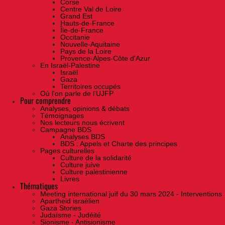
Corse
Centre Val de Loire
Grand Est
Hauts-de-France
Île-de-France
Occitanie
Nouvelle-Aquitaine
Pays de la Loire
Provence-Alpes-Côte d'Azur
En Israël-Palestine
Israël
Gaza
Territoires occupés
Où l'on parle de l'UJFP
Pour comprendre
Analyses, opinions & débats
Témoignages
Nos lecteurs nous écrivent
Campagne BDS
Analyses BDS
BDS : Appels et Charte des principes
Pages culturelles
Culture de la solidarité
Culture juive
Culture palestinienne
Livres
Thématiques
Meeting international juif du 30 mars 2024 - Interventions
Apartheid israélien
Gaza Stories
Judaïsme - Judéité
Sionisme - Antisionisme