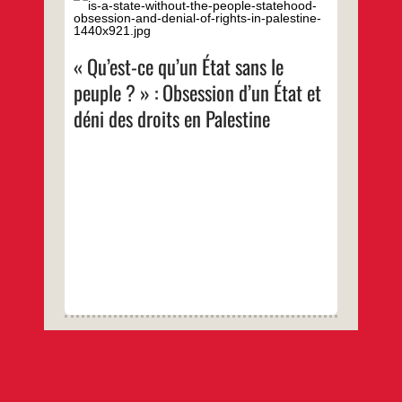
L’obsession de la direction politique
palestinienne de l’idée d’un État
indépendant comme moyen d’acquérir
l’autodétermination et la liberté s’est avérée
nuisible pour la lutte pour la décolonisation
« Qu’est-ce qu’un État sans le
de la Palestine. En priorisant « un État sous
régime colonial » au lieu de se concentrer
peuple ? » : Obsession d’un État et
sur la décolonisation de la Palestine, puis
d’entamer la formation d’un État, la direction
déni des droits en Palestine
palestinienne – sous la pression d’acteurs
régionaux et internationaux – a retiré son
pouvoir au peuple et l’a remis aux structures
sécuritaires qui, en fin de compte, servent la
condition coloniale.
…