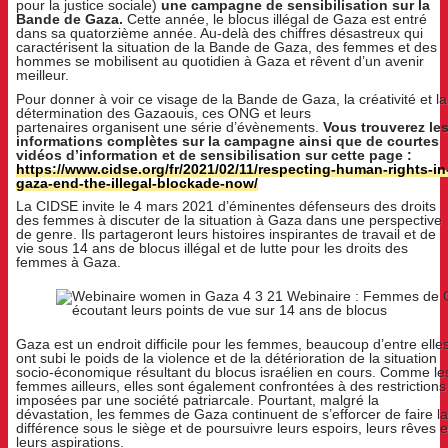
pour la justice sociale)
une campagne de sensibilisation sur la
Bande de Gaza.
Cette année, le blocus illégal de Gaza est entré
dans sa quatorzième année. Au-delà des chiffres désastreux qui
caractérisent la situation de la Bande de Gaza, des femmes et des
hommes se mobilisent au quotidien à Gaza et rêvent d’un avenir
meilleur.
Pour donner à voir ce visage de la Bande de Gaza, la créativité et la
détermination des Gazaouis, ces ONG et leurs
partenaires organisent une série d’évènements.
Vous trouverez le
informations complètes sur la campagne ainsi que de courtes
vidéos d’information et de sensibilisation sur cette page :
https://www.cidse.org/fr/2021/02/11/respecting-human-rights-in
gaza-end-the-illegal-blockade-now/
La CIDSE invite le 4 mars 2021 d’éminentes défenseurs des droits
des femmes à discuter de la situation à Gaza dans une perspective
de genre. Ils partageront leurs histoires inspirantes de travail et de
vie sous 14 ans de blocus illégal et de lutte pour les droits des
femmes à Gaza.
Gaza est un endroit difficile pour les femmes, beaucoup d’entre elle
ont subi le poids de la violence et de la détérioration de la situation
socio-économique résultant du blocus israélien en cours. Comme le
femmes ailleurs, elles sont également confrontées à des restrictions
imposées par une société patriarcale. Pourtant, malgré la
dévastation, les femmes de Gaza continuent de s’efforcer de faire la
différence sous le siège et de poursuivre leurs espoirs, leurs rêves e
leurs aspirations.