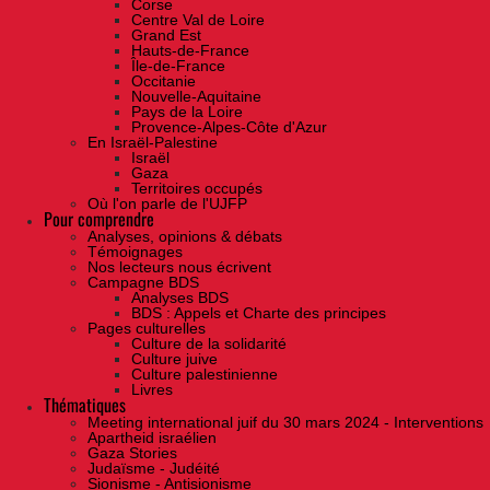
Corse
Centre Val de Loire
Grand Est
Hauts-de-France
Île-de-France
Occitanie
Nouvelle-Aquitaine
Pays de la Loire
Provence-Alpes-Côte d'Azur
En Israël-Palestine
Israël
Gaza
Territoires occupés
Où l'on parle de l'UJFP
Pour comprendre
Analyses, opinions & débats
Témoignages
Nos lecteurs nous écrivent
Campagne BDS
Analyses BDS
BDS : Appels et Charte des principes
Pages culturelles
Culture de la solidarité
Culture juive
Culture palestinienne
Livres
Thématiques
Meeting international juif du 30 mars 2024 - Interventions
Apartheid israélien
Gaza Stories
Judaïsme - Judéité
Sionisme - Antisionisme