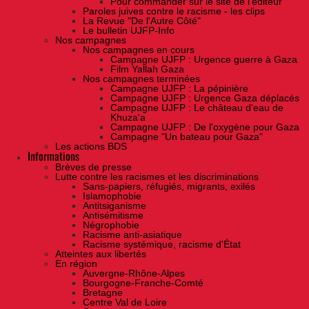
Pour commander sur le site de l'éditeur
Paroles juives contre le racisme - les clips
La Revue "De l'Autre Côté"
Le bulletin UJFP-Info
Nos campagnes
Nos campagnes en cours
Campagne UJFP : Urgence guerre à Gaza
Film Yallah Gaza
Nos campagnes terminées
Campagne UJFP : La pépinière
Campagne UJFP : Urgence Gaza déplacés
Campagne UJFP : Le château d'eau de
Khuza'a
Campagne UJFP : De l'oxygène pour Gaza
Campagne "Un bateau pour Gaza"
Les actions BDS
Informations
Brèves de presse
Lutte contre les racismes et les discriminations
Sans-papiers, réfugiés, migrants, exilés
Islamophobie
Antitsiganisme
Antisémitisme
Négrophobie
Racisme anti-asiatique
Racisme systémique, racisme d'État
Atteintes aux libertés
En région
Auvergne-Rhône-Alpes
Bourgogne-Franche-Comté
Bretagne
Centre Val de Loire