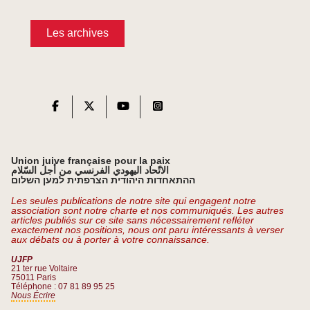
Les archives
Union juive française pour la paix
الاتّحاد اليهودي الفرنسي من أجل السّلام
ההתאחדות היהודית הצרפתית למען השלום
Les seules publications de notre site qui engagent notre
association sont notre charte et nos communiqués. Les autres
articles publiés sur ce site sans nécessairement refléter
exactement nos positions, nous ont paru intéressants à verser
aux débats ou à porter à votre connaissance.
UJFP
21 ter rue Voltaire
75011 Paris
Téléphone : 07 81 89 95 25
Nous Écrire