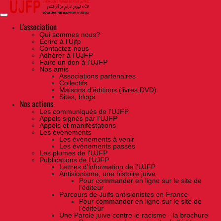
Skip
to
the
content
L'association
Qui sommes nous?
Ecrire à l’Ujfp
Contactez-nous
Adhérer à l’UJFP
Faire un don à l’UJFP
Nos amis
Associations partenaires
Collectifs
Maisons d’éditions (livres,DVD)
Sites, blogs
Nos actions
Les communiqués de l'UJFP
Appels signés par l'UJFP
Appels et manifestations
Les événements
Les événements à venir
Les événements passés
Les plumes de l'UJFP
Publications de l'UJFP
Lettres d'information de l'UJFP
Antisionisme, une histoire juive
Pour commander en ligne sur le site de
l'éditeur
Parcours de Juifs antisionistes en France
Pour commander en ligne sur le site de
l'éditeur
Une Parole juive contre le racisme - la brochure