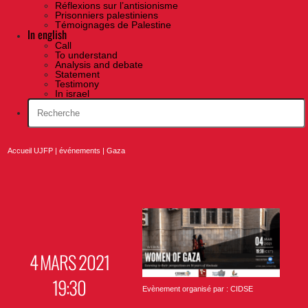
Réflexions sur l’antisionisme
Prisonniers palestiniens
Témoignages de Palestine
In english
Call
To understand
Analysis and debate
Statement
Testimony
In israel
Accueil UJFP
|
événements
|
Gaza
4 MARS 2021
19:30
Evènement organisé par : CIDSE