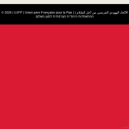
© 2026 | UJFP | Union juive Française pour la Paix |
|
الاتّحاد اليهودي الفرنسي من أجل السّلام
ההתאחדות היהודית הצרפתית למען השלום