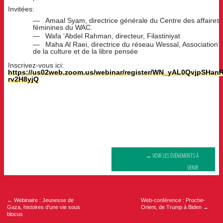
Invitées:
Amaal Syam, directrice générale du Centre des affaires
féminines du WAC.
Wafa ‘Abdel Rahman, directeur, Filastiniyat
Maha Al Raei, directrice du réseau Wessal, Association
de la culture et de la libre pensée
Inscrivez-vous ici:
https://us02web.zoom.us/webinar/register/WN_yAL0QvjpSHanR
rv2H8yjQ
→ VOIR LES ÉVÉNEMENTS À
VENIR
Navigation
de
l’article
←
Webinaire : Jeunesse de
Web-conférence : Proche-
Gaza, histoires d’une vie sous
Orient, de Trump à Biden
→
blocus