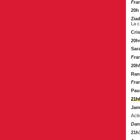
Fra
20h 
Zia
La c
Cris
20h
Sar
Fra
20h
Rani
Fra
Pau
21h
Jam
Acti
Dan
21h