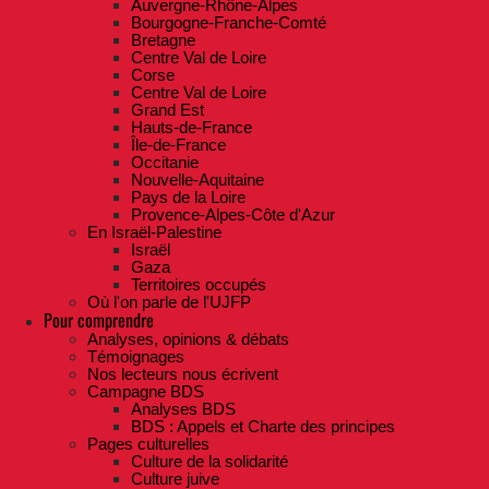
Auvergne-Rhône-Alpes
Bourgogne-Franche-Comté
Bretagne
Centre Val de Loire
Corse
Centre Val de Loire
Grand Est
Hauts-de-France
Île-de-France
Occitanie
Nouvelle-Aquitaine
Pays de la Loire
Provence-Alpes-Côte d'Azur
En Israël-Palestine
Israël
Gaza
Territoires occupés
Où l'on parle de l'UJFP
Pour comprendre
Analyses, opinions & débats
Témoignages
Nos lecteurs nous écrivent
Campagne BDS
Analyses BDS
BDS : Appels et Charte des principes
Pages culturelles
Culture de la solidarité
Culture juive