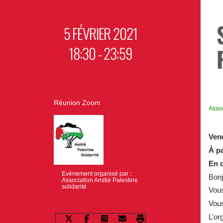
5 FÉVRIER 2021
18:30 - 23:59
Réunion Zoom
Assoc
Vend
À pa
En d
Evènement organisé par :
Bonj
Association Amitié Palestine
solidarité
Vous
Vous
L’or