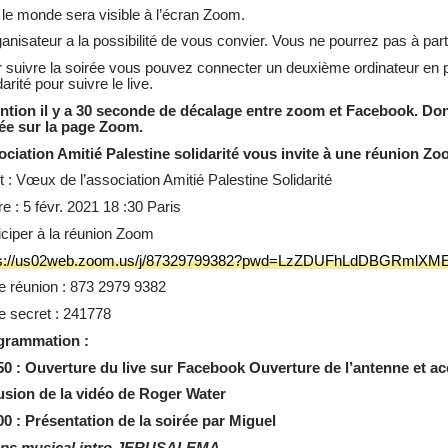
 le monde sera visible à l’écran Zoom.
ganisateur a la possibilité de vous convier. Vous ne pourrez pas à parti
 suivre la soirée vous pouvez connecter un deuxième ordinateur en pa
darité pour suivre le live.
ntion il y a 30 seconde de décalage entre zoom et Facebook. Donc
ée sur la page Zoom.
ciation Amitié Palestine solidarité vous invite à une réunion Zoo
t : Vœux de l’association Amitié Palestine Solidarité
e : 5 févr. 2021 18 :30 Paris
iciper à la réunion Zoom
ps://us02web.zoom.us/j/87329799382?pwd=LzZDUFhLdDBGRmlXM
e réunion : 873 2979 9382
 secret : 241778
grammation :
0 : Ouverture du live sur Facebook Ouverture de l’antenne et accu
usion de la vidéo de Roger Water
0 : Présentation de la soirée par Miguel
ps musical intro JERUSALEMA