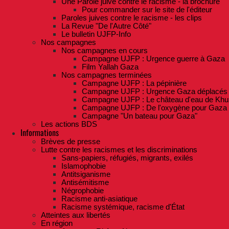
Une Parole juive contre le racisme - la brochure
Pour commander sur le site de l'éditeur
Paroles juives contre le racisme - les clips
La Revue "De l'Autre Côté"
Le bulletin UJFP-Info
Nos campagnes
Nos campagnes en cours
Campagne UJFP : Urgence guerre à Gaza
Film Yallah Gaza
Nos campagnes terminées
Campagne UJFP : La pépinière
Campagne UJFP : Urgence Gaza déplacés
Campagne UJFP : Le château d'eau de Khu
Campagne UJFP : De l'oxygène pour Gaza
Campagne "Un bateau pour Gaza"
Les actions BDS
Informations
Brèves de presse
Lutte contre les racismes et les discriminations
Sans-papiers, réfugiés, migrants, exilés
Islamophobie
Antitsiganisme
Antisémitisme
Négrophobie
Racisme anti-asiatique
Racisme systémique, racisme d'État
Atteintes aux libertés
En région