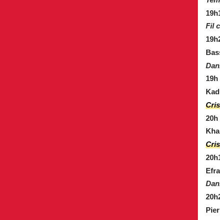
19h
Fil 
19h
Bas
Dani
19h
Kad
Cris
20h
Kha
Cris
20h1
Efr
Dan
20h
Pie