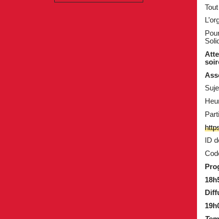
Tout
L’or
Pour
Soli
Atte
soir
Asso
Suje
Heur
Part
htt
ID d
Code
Pro
18h5
Diff
19h0
Tem