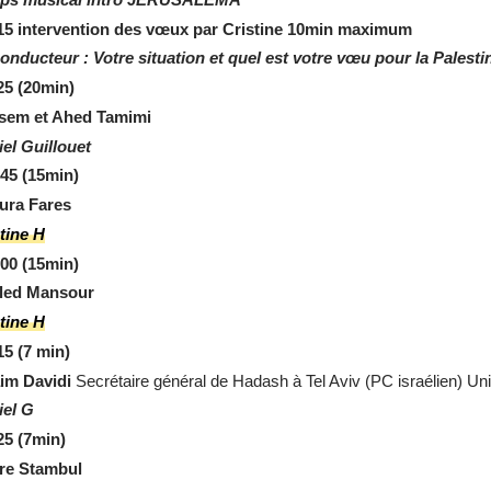
15 intervention des vœux par Cristine 10min maximum
conducteur : Votre situation et quel est votre vœu pour la Palest
25
(20min)
sem et Ahed Tamimi
el Guillouet
 45 (15min)
ura Fares
tine H
 00 (15min)
led Mansour
tine H
5 (7 min)
aim Davidi
Secrétaire général de Hadash à Tel Aviv (PC israélien) Un
iel G
25 (7min)
rre Stambul