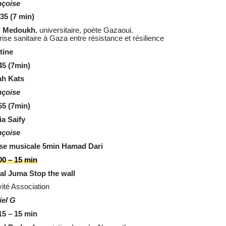
nçoise
35 (7 min)
d Medoukh
, universitaire, poète Gazaoui.
rise sanitaire à Gaza entre résistance et résilience
tine
45 (7min)
ah Kats
nçoise
55 (7min)
a Saify
nçoise
se musicale 5min Hamad Dari
00 – 15 min
al Juma Stop the wall
vité Association
iel G
15 – 15 min