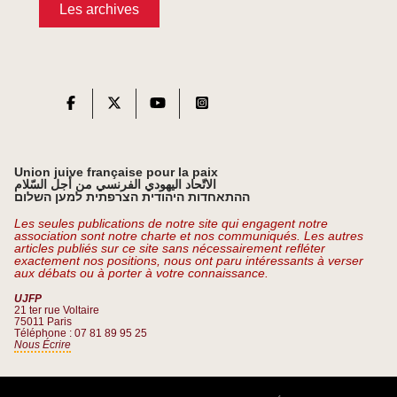
Les archives
Union juive française pour la paix
الاتّحاد اليهودي الفرنسي من أجل السّلام
ההתאחדות היהודית הצרפתית למען השלום
Les seules publications de notre site qui engagent notre
association sont notre charte et nos communiqués. Les autres
articles publiés sur ce site sans nécessairement refléter
exactement nos positions, nous ont paru intéressants à verser
aux débats ou à porter à votre connaissance.
UJFP
21 ter rue Voltaire
75011 Paris
Téléphone : 07 81 89 95 25
Nous Écrire