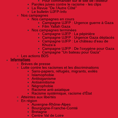
Pour commander sur le site de l'éditeur
Paroles juives contre le racisme - les clips
La Revue "De l'Autre Côté"
Le bulletin UJFP-Info
Nos campagnes
Nos campagnes en cours
Campagne UJFP : Urgence guerre à Gaza
Film Yallah Gaza
Nos campagnes terminées
Campagne UJFP : La pépinière
Campagne UJFP : Urgence Gaza déplacés
Campagne UJFP : Le château d'eau de
Khuza'a
Campagne UJFP : De l'oxygène pour Gaza
Campagne "Un bateau pour Gaza"
Les actions BDS
Informations
Brèves de presse
Lutte contre les racismes et les discriminations
Sans-papiers, réfugiés, migrants, exilés
Islamophobie
Antitsiganisme
Antisémitisme
Négrophobie
Racisme anti-asiatique
Racisme systémique, racisme d'État
Atteintes aux libertés
En région
Auvergne-Rhône-Alpes
Bourgogne-Franche-Comté
Bretagne
Centre Val de Loire