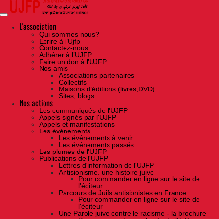
Skip
to
the
content
L'association
Qui sommes nous?
Ecrire à l’Ujfp
Contactez-nous
Adhérer à l’UJFP
Faire un don à l’UJFP
Nos amis
Associations partenaires
Collectifs
Maisons d’éditions (livres,DVD)
Sites, blogs
Nos actions
Les communiqués de l'UJFP
Appels signés par l'UJFP
Appels et manifestations
Les événements
Les événements à venir
Les événements passés
Les plumes de l'UJFP
Publications de l'UJFP
Lettres d'information de l'UJFP
Antisionisme, une histoire juive
Pour commander en ligne sur le site de
l'éditeur
Parcours de Juifs antisionistes en France
Pour commander en ligne sur le site de
l'éditeur
Une Parole juive contre le racisme - la brochure