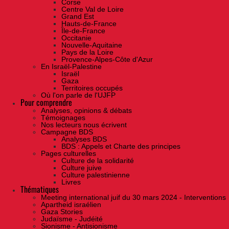
Corse
Centre Val de Loire
Grand Est
Hauts-de-France
Île-de-France
Occitanie
Nouvelle-Aquitaine
Pays de la Loire
Provence-Alpes-Côte d'Azur
En Israël-Palestine
Israël
Gaza
Territoires occupés
Où l'on parle de l'UJFP
Pour comprendre
Analyses, opinions & débats
Témoignages
Nos lecteurs nous écrivent
Campagne BDS
Analyses BDS
BDS : Appels et Charte des principes
Pages culturelles
Culture de la solidarité
Culture juive
Culture palestinienne
Livres
Thématiques
Meeting international juif du 30 mars 2024 - Interventions
Apartheid israélien
Gaza Stories
Judaïsme - Judéité
Sionisme - Antisionisme