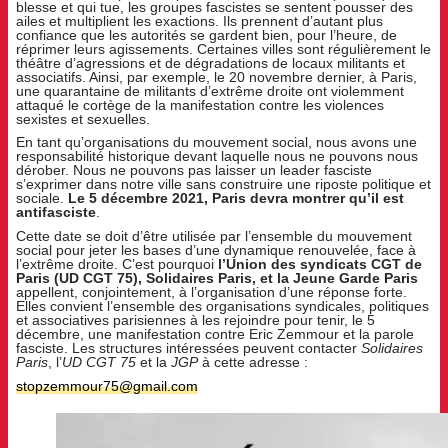
blesse et qui tue, les groupes fascistes se sentent pousser des
ailes et multiplient les exactions. Ils prennent d’autant plus
confiance que les autorités se gardent bien, pour l’heure, de
réprimer leurs agissements. Certaines villes sont régulièrement le
théâtre d’agressions et de dégradations de locaux militants et
associatifs. Ainsi, par exemple, le 20 novembre dernier, à Paris,
une quarantaine de militants d’extrême droite ont violemment
attaqué le cortège de la manifestation contre les violences
sexistes et sexuelles.
En tant qu’organisations du mouvement social, nous avons une
responsabilité historique devant laquelle nous ne pouvons nous
dérober. Nous ne pouvons pas laisser un leader fasciste
s’exprimer dans notre ville sans construire une riposte politique et
sociale.
Le 5 décembre 2021, Paris devra montrer qu’il est
antifasciste
.
Cette date se doit d’être utilisée par l’ensemble du mouvement
social pour jeter les bases d’une dynamique renouvelée, face à
l’extrême droite. C’est pourquoi
l’Union des syndicats CGT de
Paris (UD CGT 75), Solidaires Paris, et la Jeune Garde Paris
appellent, conjointement, à l’organisation d’une réponse forte.
Elles convient l’ensemble des organisations syndicales, politiques
et associatives parisiennes à les rejoindre pour tenir, le 5
décembre, une manifestation contre Eric Zemmour et la parole
fasciste. Les structures intéressées peuvent contacter
Solidaires
Paris
, l’
UD CGT 75
et la
JGP
à cette adresse :
stopzemmour75@
gmail.com