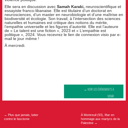
Elle sera en discussion avec
Samah Karaki,
neuroscientifique et
essayiste franco-libanaise. Elle est titulaire d’un doctorat en
neurosciences, d’un master en neurobiologie et d’une maîtrise en
biodiversité et écologie. Son travail, à l’intersection des sciences
naturelles et humaines est critique des notions du mérite,
l’empathie universelle et les figures d’autorité. Elle est l’auteure
de « Le talent est une fiction », 2023 et « L’empathie est
politique », 2024. Vous recevrez le lien de connexion visio par e-
mail le jour même !
À mercredi.
→ VOIR LES ÉVÉNEMENTS À
VENIR
Navigation
de
l’article
←
Plus que jamais, lutter
À Montreuil (93), Iftar en
contre le fascisme
hommage aux martyrs de la
Palestine
→