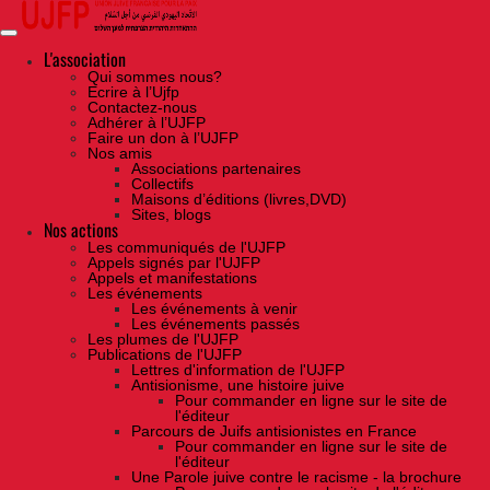
Skip
to
the
content
L'association
Qui sommes nous?
Ecrire à l’Ujfp
Contactez-nous
Adhérer à l’UJFP
Faire un don à l’UJFP
Nos amis
Associations partenaires
Collectifs
Maisons d’éditions (livres,DVD)
Sites, blogs
Nos actions
Les communiqués de l'UJFP
Appels signés par l'UJFP
Appels et manifestations
Les événements
Les événements à venir
Les événements passés
Les plumes de l'UJFP
Publications de l'UJFP
Lettres d'information de l'UJFP
Antisionisme, une histoire juive
Pour commander en ligne sur le site de
l'éditeur
Parcours de Juifs antisionistes en France
Pour commander en ligne sur le site de
l'éditeur
Une Parole juive contre le racisme - la brochure