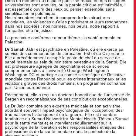
Dans un moment où l’espace public se réduit, où des colloques
universitaires sont annulés, où la parole critique est intimidée, il
est essentiel d’ouvrir des lieux où penser ensemble, sans
simplification ni polémique.
Nos rencontres cherchent à comprendre les structures
coloniales, les violences qu’elles produisent et leurs résonances
dans nos sociétés : nos normes, nos peurs, notre rapport à
l’empathie et à l’injustice.
La prochaine conférence a pour thème : la santé mentale en
Palestine
Dr Samah Jabr
est psychiatre en Palestine, où elle exerce au
service des communautés de Jérusalem-Est et de Cisjordanie.
Elle a précédemment occupé le poste de chef du service de
santé mentale au sein du ministère palestinien de la Santé. Elle
est professeure agrégée de psychiatrie et de sciences
comportementales à l’université George Washington à
Washington DC et participe au comité scientifique de l’Initiative
mondiale contre l’impunité pour les crimes internationaux et les
violations graves des droits humains, un programme cofinancé
par l’Union européenne.
Récemment, elle a reçu un doctorat honorifique de l’université de
Bergen en reconnaissance de ses contributions exceptionnelles.
Le Dr Jabr combine son expertise médicale et son activisme,
abordant souvent l’impact psychologique de l’occupation, des
traumatismes historiques et de la guerre. Elle est membre
fondatrice du Sumud Network for Mental Health (Réseau Sumud
pour la santé mentale) et intervient régulièrement sur la
psychologie de la libération et les responsabilités éthiques des
professionnels de la santé mentale dans le contexte de la
violence politique.