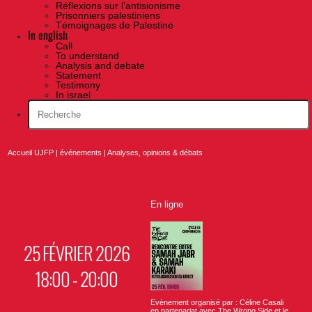
Réflexions sur l’antisionisme
Prisonniers palestiniens
Témoignages de Palestine
In english
Call
To understand
Analysis and debate
Statement
Testimony
In israel
Accueil UJFP
|
événements
|
Analyses, opinions & débats
En ligne
25 FÉVRIER 2026
18:00 - 20:00
Evènement organisé par : Céline Casali
en partenariat avec The Wrong Side et le