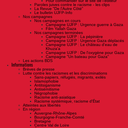
Pour commander sur le site de l'éditeur
Paroles juives contre le racisme - les clips
La Revue "De l'Autre Côté"
Le bulletin UJFP-Info
Nos campagnes
Nos campagnes en cours
Campagne UJFP : Urgence guerre à Gaza
Film Yallah Gaza
Nos campagnes terminées
Campagne UJFP : La pépinière
Campagne UJFP : Urgence Gaza déplacés
Campagne UJFP : Le château d'eau de
Khuza'a
Campagne UJFP : De l'oxygène pour Gaza
Campagne "Un bateau pour Gaza"
Les actions BDS
Informations
Brèves de presse
Lutte contre les racismes et les discriminations
Sans-papiers, réfugiés, migrants, exilés
Islamophobie
Antitsiganisme
Antisémitisme
Négrophobie
Racisme anti-asiatique
Racisme systémique, racisme d'État
Atteintes aux libertés
En région
Auvergne-Rhône-Alpes
Bourgogne-Franche-Comté
Bretagne
Centre Val de Loire