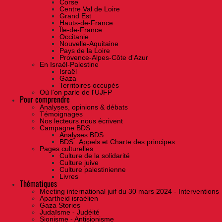
Corse
Centre Val de Loire
Grand Est
Hauts-de-France
Île-de-France
Occitanie
Nouvelle-Aquitaine
Pays de la Loire
Provence-Alpes-Côte d'Azur
En Israël-Palestine
Israël
Gaza
Territoires occupés
Où l'on parle de l'UJFP
Pour comprendre
Analyses, opinions & débats
Témoignages
Nos lecteurs nous écrivent
Campagne BDS
Analyses BDS
BDS : Appels et Charte des principes
Pages culturelles
Culture de la solidarité
Culture juive
Culture palestinienne
Livres
Thématiques
Meeting international juif du 30 mars 2024 - Interventions
Apartheid israélien
Gaza Stories
Judaïsme - Judéité
Sionisme - Antisionisme