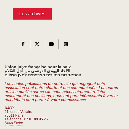
Les archives
Union juive française pour la paix
الاتّحاد اليهودي الفرنسي من أجل السّلام
ההתאחדות היהודית הצרפתית למען השלום
Les seules publications de notre site qui engagent notre
association sont notre charte et nos communiqués. Les autres
articles publiés sur ce site sans nécessairement refléter
exactement nos positions, nous ont paru intéressants à verser
aux débats ou à porter à votre connaissance.
UJFP
21 ter rue Voltaire
75011 Paris
Téléphone : 07 81 89 95 25
Nous Écrire