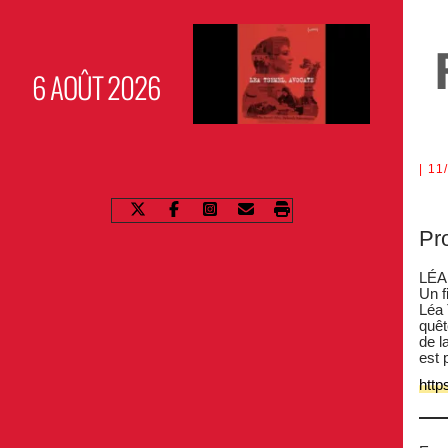
6 AOÛT 2026
11
Pr
LÉA
Un 
Léa 
quêt
de l
est 
http