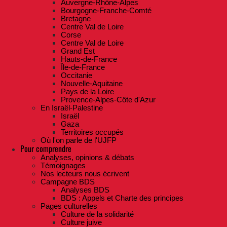
Auvergne-Rhône-Alpes
Bourgogne-Franche-Comté
Bretagne
Centre Val de Loire
Corse
Centre Val de Loire
Grand Est
Hauts-de-France
Île-de-France
Occitanie
Nouvelle-Aquitaine
Pays de la Loire
Provence-Alpes-Côte d'Azur
En Israël-Palestine
Israël
Gaza
Territoires occupés
Où l'on parle de l'UJFP
Pour comprendre
Analyses, opinions & débats
Témoignages
Nos lecteurs nous écrivent
Campagne BDS
Analyses BDS
BDS : Appels et Charte des principes
Pages culturelles
Culture de la solidarité
Culture juive