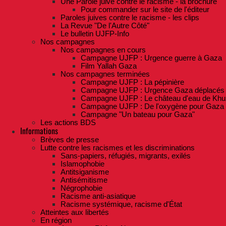
Une Parole juive contre le racisme - la brochure
Pour commander sur le site de l'éditeur
Paroles juives contre le racisme - les clips
La Revue "De l'Autre Côté"
Le bulletin UJFP-Info
Nos campagnes
Nos campagnes en cours
Campagne UJFP : Urgence guerre à Gaza
Film Yallah Gaza
Nos campagnes terminées
Campagne UJFP : La pépinière
Campagne UJFP : Urgence Gaza déplacés
Campagne UJFP : Le château d'eau de Khu
Campagne UJFP : De l'oxygène pour Gaza
Campagne "Un bateau pour Gaza"
Les actions BDS
Informations
Brèves de presse
Lutte contre les racismes et les discriminations
Sans-papiers, réfugiés, migrants, exilés
Islamophobie
Antitsiganisme
Antisémitisme
Négrophobie
Racisme anti-asiatique
Racisme systémique, racisme d'État
Atteintes aux libertés
En région