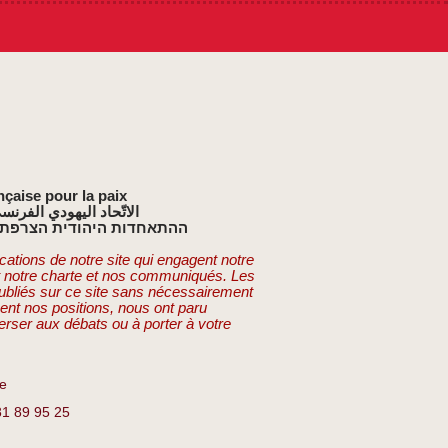
nçaise pour la paix
الاتّحاد اليهودي الفرنس
ההתאחדות היהודית הצרפתי
cations de notre site qui engagent notre
t notre charte et nos communiqués. Les
publiés sur ce site sans nécessairement
ent nos positions, nous ont paru
erser aux débats ou à porter à votre
re
81 89 95 25