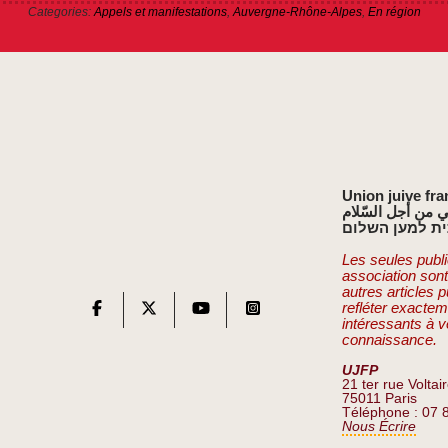
Categories:
Appels et manifestations
,
Auvergne-Rhône-Alpes
,
En région
Union juive fra
ي من أجل السّلام
ת למען השלום
Les seules publi
association son
autres articles 
refléter exactem
intéressants à v
connaissance.
UJFP
21 ter rue Voltai
75011 Paris
Téléphone : 07 
Nous Écrire