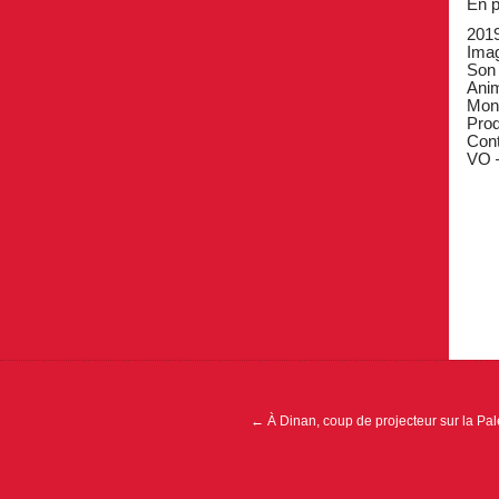
En p
2019
Ima
Son
Ani
Mon
Pro
Cont
VO 
Navigation
de
l’article
←
À Dinan, coup de projecteur sur la Pal