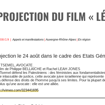
PROJECTION DU FILM « L
/08/19
Appels et manifestations
|
Auvergne-Rhône-Alpes
|
En région
ojection le 24 août dans le cadre des Etats G
 TSEMEL, AVOCATE
film de Philippe BELLAÏCHE et Rachel LEAH JONES
Tsemel défend les Palestiniens : des féministes aux fondamentaliste
e inlassable de justice, cette avocate juive israélienne qui représent
a défense des droits de l’homme jusqu’à ses limites. Pour la plupart des
plus qu’une avocate : elle est une alliée.
s://vimeo.com/323441695