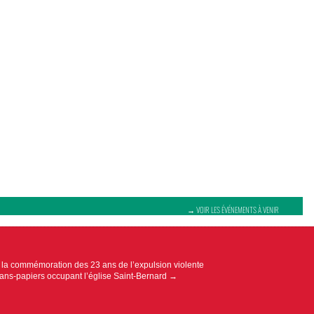
→ VOIR LES ÉVÉNEMENTS À VENIR
 la commémoration des 23 ans de l’expulsion violente
Sans-papiers occupant l’église Saint-Bernard
→