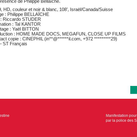
résence de Philippe Bellaïche.
, HD, couleur et noir & blanc, 108’, Israël/Canada/Suisse
ge : Philippe BELLAÏCHE
 : Riccardo STUDER
mation : Tal KANTOR
tage : Yaël BITTON
duction : HOME MADE DOCS, MEGAFUN, CLOSE UP FILMS
act copie : CINEPHIL (
in
**
@
******
il.com
,
+972
*********
29
)
– ST Français
estine
Manifestation pour
par la police des 