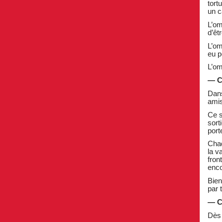
tort
un c
L’om
d’êt
L’om
eu p
L’om
— 
Dans
amis
Ce s
sort
port
Chaq
la v
fron
enco
Bien
par 
— C
Dès 