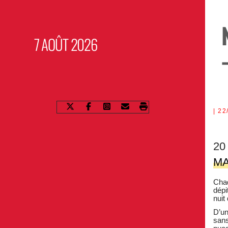
7 AOÛT 2026
22
20
MA
Chaq
dépi
nuit
D’un
sans