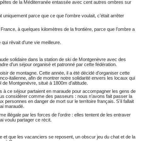
tempêtes de la Méditerranée entassée avec cent autres ombres sur
 uniquement parce que ce que l’ombre voulait, c’était arrêter
 France, à quelques kilomètres de la frontière, parce que l’ombre a
i rêvait d’une vie meilleure.
araude solidaire dans la station de ski de Montgenèvre avec des
re d’un séjour organisé et patronné par cette fédération.
oisir de montagne. Cette année, il a été décidé d’organiser cette
nco-italienne, afin de montrer notre solidarité envers les locaux qui
l de Montgenèvre, situé à 1800m d’altitude.
nts à ce séjour partaient en maraude pour accompagner les gens de
t nous considérer comme des passeurs : nous n’avons fait passer la
personnes en danger de mort sur le territoire français. S’il fallait
’ai maraudé.
llégale par les forces de l’ordre : elles tentent de les entraver
ai voulu partager ce récit.
 et que les vacanciers se reposent, un obscur jeu du chat et de la