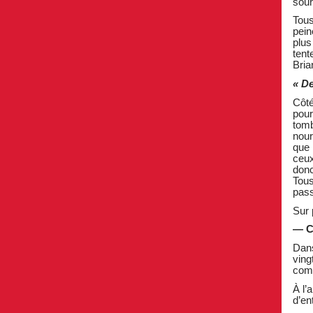
sour
Tous
pein
plus
tent
Bria
« De
Côté
pour
tomb
nour
que 
ceux
donc
Tous
pass
Sur 
— C
Dans
ving
comp
À l’
d’en