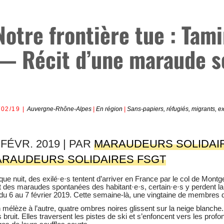
Notre frontière tue : Tam
— Récit d’une maraude so
/02/19
Auvergne-Rhône-Alpes
|
En région
|
Sans-papiers, réfugiés, migrants, ex
 FÉVR. 2019 | PAR
MARAUDEURS SOLIDAI
RAUDEURS SOLIDAIRES FSGT
ue nuit, des exilé·e·s tentent d’arriver en France par le col de Montge
t des maraudes spontanées des habitant·e·s, certain·e·s y perdent
 du 6 au 7 février 2019. Cette semaine-là, une vingtaine de membres
 mélèze à l’autre, quatre ombres noires glissent sur la neige blanche
 bruit. Elles traversent les pistes de ski et s’enfoncent vers les profo