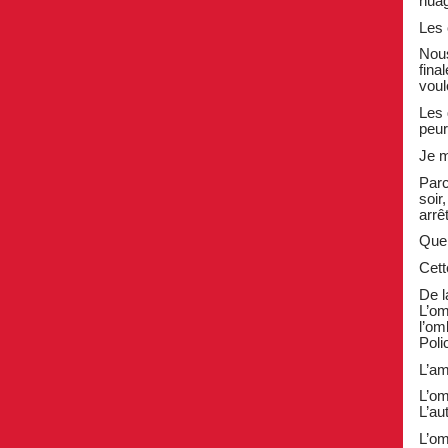
nuag
Les 
Nous
fina
voul
Les 
peur
Je m
Parc
soir
arrêt
Quel
Cett
De l
L’om
l’om
Poli
L’am
L’om
L’au
L’om