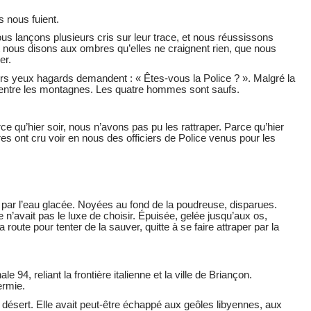
 nous fuient.
us lançons plusieurs cris sur leur trace, et nous réussissons
et nous disons aux ombres qu’elles ne craignent rien, que nous
er.
s yeux hagards demandent : « Êtes-vous la Police ? ». Malgré la
te entre les montagnes. Les quatre hommes sont saufs.
ce qu’hier soir, nous n’avons pas pu les rattraper. Parce qu’hier
res ont cru voir en nous des officiers de Police venus pour les
r par l’eau glacée. Noyées au fond de la poudreuse, disparues.
’avait pas le luxe de choisir. Épuisée, gelée jusqu’aux os,
route pour tenter de la sauver, quitte à se faire attraper par la
 94, reliant la frontière italienne et la ville de Briançon.
ermie.
 le désert. Elle avait peut-être échappé aux geôles libyennes, aux