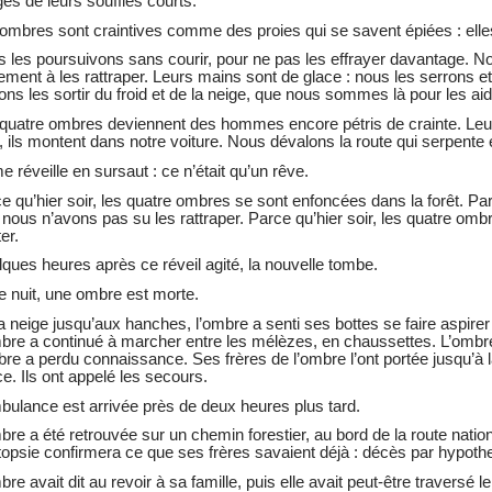
es de leurs souffles courts.
ombres sont craintives comme des proies qui se savent épiées : elles
 les poursuivons sans courir, pour ne pas les effrayer davantage. No
lement à les rattraper. Leurs mains sont de glace : nous les serrons 
ons les sortir du froid et de la neige, que nous sommes là pour les aid
quatre ombres deviennent des hommes encore pétris de crainte. Leur
, ils montent dans notre voiture. Nous dévalons la route qui serpen
e réveille en sursaut : ce n’était qu’un rêve.
e qu’hier soir, les quatre ombres se sont enfoncées dans la forêt. Par
, nous n’avons pas su les rattraper. Parce qu’hier soir, les quatre omb
er.
ques heures après ce réveil agité, la nouvelle tombe.
e nuit, une ombre est morte.
a neige jusqu’aux hanches, l’ombre a senti ses bottes se faire aspire
bre a continué à marcher entre les mélèzes, en chaussettes. L’ombre n
bre a perdu connaissance. Ses frères de l’ombre l’ont portée jusqu’à la 
ce. Ils ont appelé les secours.
bulance est arrivée près de deux heures plus tard.
bre a été retrouvée sur un chemin forestier, au bord de la route nationale
topsie confirmera ce que ses frères savaient déjà : décès par hypoth
bre avait dit au revoir à sa famille, puis elle avait peut-être traversé