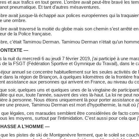
ures et aux trafics en tout genre. L’ombre avait peut-être bravé les 
anot pneumatique. Et tant d’autres mésaventures.
bre avait jusque-là échappé aux polices européennes qui la traquaient
re une ombre.
bre avait traversé la moitié du globe mais son chemin s’est arrêté en
eur de la Police française.
bre, c’était Tamimou Derman. Tamimou Derman n’était qu’un homme qu
CONTEXTE —
 la nuit du mercredi 6 au jeudi 7 février 2019, j’ai participé à une m
 de la FSGT (Fédération Sportive et Gymnique du Travail), dans le cad
éjour annuel se concentre habituellement sur les seules activités de l
ie dans la région de Briançon, à quelques kilomètres de la frontière fra
ent assistance aux personnes qui arrivent en France, au niveau du co
ue soir, quelques uns et quelques unes de la vingtaine de participa
allée qui eux, toute l’année, sauvent des vies là-haut. La loi ne peu
tière à personne. Nous étions uniquement là pour porter assistance aux 
re une preuve, Tamimou Derman est mort d’hypothermie, la nuit où j
 que légales, ces maraudes semblent être considérées de facto comme i
tous les moyens, surtout par l’intimidation. C’est aussi pour cela que j’
HASSE A L’HOMME —
que les pistes de ski de Montgenèvre ferment, que le soleil se couche