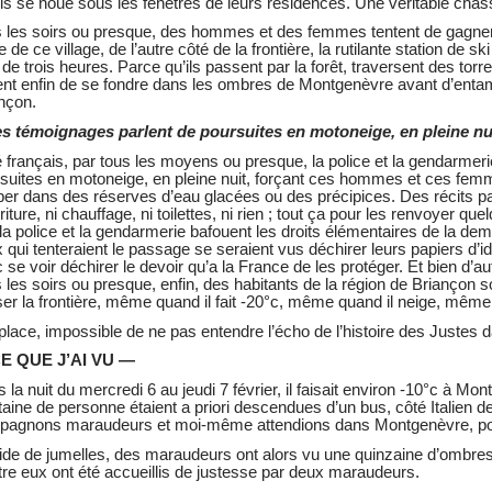
is se noue sous les fenêtres de leurs résidences. Une véritable cha
 les soirs ou presque, des hommes et des femmes tentent de gagner no
e de ce village, de l’autre côté de la frontière, la rutilante station de 
 de trois heures. Parce qu’ils passent par la forêt, traversent des torre
ent enfin de se fondre dans les ombres de Montgenèvre avant d’enta
nçon.
s témoignages parlent de poursuites en motoneige, en pleine nu
 français, par tous les moyens ou presque, la police et la gendarmeri
suites en motoneige, en pleine nuit, forçant ces hommes et ces femm
er dans des réserves d’eau glacées ou des précipices. Des récits pa
riture, ni chauffage, ni toilettes, ni rien ; tout ça pour les renvoyer q
la police et la gendarmerie bafouent les droits élémentaires de la dem
 qui tenteraient le passage se seraient vus déchirer leurs papiers d’ide
 se voir déchirer le devoir qu’a la France de les protéger. Et bien d’au
 les soirs ou presque, enfin, des habitants de la région de Briançon 
er la frontière, même quand il fait -20°c, même quand il neige, même qu
place, impossible de ne pas entendre l’écho de l’histoire des Justes da
E QUE J’AI VU —
 la nuit du mercredi 6 au jeudi 7 février, il faisait environ -10°c à Mo
taine de personne étaient a priori descendues d’un bus, côté Italien d
agnons maraudeurs et moi-même attendions dans Montgenèvre, pour 
aide de jumelles, des maraudeurs ont alors vu une quinzaine d’ombres s
tre eux ont été accueillis de justesse par deux maraudeurs.