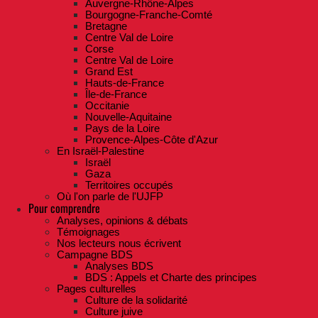
Auvergne-Rhône-Alpes
Bourgogne-Franche-Comté
Bretagne
Centre Val de Loire
Corse
Centre Val de Loire
Grand Est
Hauts-de-France
Île-de-France
Occitanie
Nouvelle-Aquitaine
Pays de la Loire
Provence-Alpes-Côte d'Azur
En Israël-Palestine
Israël
Gaza
Territoires occupés
Où l'on parle de l'UJFP
Pour comprendre
Analyses, opinions & débats
Témoignages
Nos lecteurs nous écrivent
Campagne BDS
Analyses BDS
BDS : Appels et Charte des principes
Pages culturelles
Culture de la solidarité
Culture juive