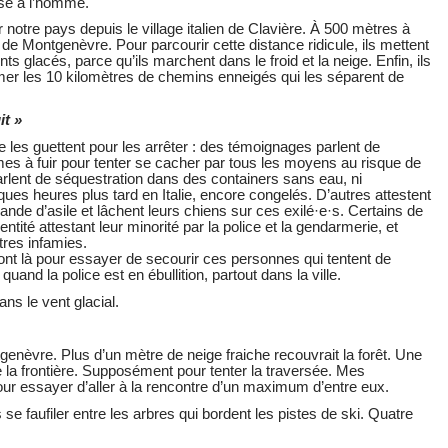
sse à l’homme.
tre pays depuis le village italien de Clavière. À 500 mètres à
ski de Montgenèvre. Pour parcourir cette distance ridicule, ils mettent
nts glacés, parce qu’ils marchent dans le froid et la neige. Enfin, ils
mer les 10 kilomètres de chemins enneigés qui les séparent de
it »
e les guettent pour les arrêter : des témoignages parlent de
es à fuir pour tenter se cacher par tous les moyens au risque de
rlent de séquestration dans des containers sans eau, ni
uelques heures plus tard en Italie, encore congelés. D’autres attestent
ande d’asile et lâchent leurs chiens sur ces exilé·e·s. Certains de
ntité attestant leur minorité par la police et la gendarmerie, et
tres infamies.
sont là pour essayer de secourir ces personnes qui tentent de
and la police est en ébullition, partout dans la ville.
ns le vent glacial.
ntgenèvre. Plus d’un mètre de neige fraiche recouvrait la forêt. Une
e la frontière. Supposément pour tenter la traversée. Mes
essayer d’aller à la rencontre d’un maximum d’entre eux.
e faufiler entre les arbres qui bordent les pistes de ski. Quatre