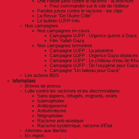
Une Parole juive contre le racisme - la brochure
Pour commander sur le site de l'éditeur
Paroles juives contre le racisme - les clips
La Revue "De l'Autre Côté"
Le bulletin UJFP-Info
Nos campagnes
Nos campagnes en cours
Campagne UJFP : Urgence guerre à Gaza
Film Yallah Gaza
Nos campagnes terminées
Campagne UJFP : La pépinière
Campagne UJFP : Urgence Gaza déplacés
Campagne UJFP : Le château d'eau de Khu
Campagne UJFP : De l'oxygène pour Gaza
Campagne "Un bateau pour Gaza"
Les actions BDS
Informations
Brèves de presse
Lutte contre les racismes et les discriminations
Sans-papiers, réfugiés, migrants, exilés
Islamophobie
Antitsiganisme
Antisémitisme
Négrophobie
Racisme anti-asiatique
Racisme systémique, racisme d'État
Atteintes aux libertés
En région