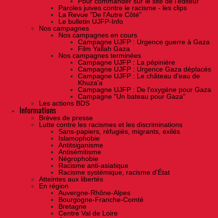
Pour commander sur le site de l'éditeur
Paroles juives contre le racisme - les clips
La Revue "De l'Autre Côté"
Le bulletin UJFP-Info
Nos campagnes
Nos campagnes en cours
Campagne UJFP : Urgence guerre à Gaza
Film Yallah Gaza
Nos campagnes terminées
Campagne UJFP : La pépinière
Campagne UJFP : Urgence Gaza déplacés
Campagne UJFP : Le château d'eau de
Khuza'a
Campagne UJFP : De l'oxygène pour Gaza
Campagne "Un bateau pour Gaza"
Les actions BDS
Informations
Brèves de presse
Lutte contre les racismes et les discriminations
Sans-papiers, réfugiés, migrants, exilés
Islamophobie
Antitsiganisme
Antisémitisme
Négrophobie
Racisme anti-asiatique
Racisme systémique, racisme d'État
Atteintes aux libertés
En région
Auvergne-Rhône-Alpes
Bourgogne-Franche-Comté
Bretagne
Centre Val de Loire