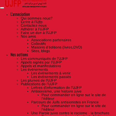
Skip
to
the
content
L'association
Qui sommes nous?
Ecrire à l’Ujfp
Contactez-nous
Adhérer à l’UJFP
Faire un don à l’UJFP
Nos amis
Associations partenaires
Collectifs
Maisons d’éditions (livres,DVD)
Sites, blogs
Nos actions
Les communiqués de l'UJFP
Appels signés par l'UJFP
Appels et manifestations
Les événements
Les événements à venir
Les événements passés
Les plumes de l'UJFP
Publications de l'UJFP
Lettres d'information de l'UJFP
Antisionisme, une histoire juive
Pour commander en ligne sur le site de
l'éditeur
Parcours de Juifs antisionistes en France
Pour commander en ligne sur le site de
l'éditeur
Une Parole juive contre le racisme - la brochure