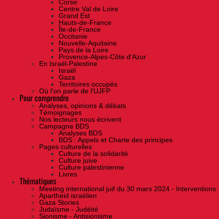
Corse
Centre Val de Loire
Grand Est
Hauts-de-France
Île-de-France
Occitanie
Nouvelle-Aquitaine
Pays de la Loire
Provence-Alpes-Côte d'Azur
En Israël-Palestine
Israël
Gaza
Territoires occupés
Où l'on parle de l'UJFP
Pour comprendre
Analyses, opinions & débats
Témoignages
Nos lecteurs nous écrivent
Campagne BDS
Analyses BDS
BDS : Appels et Charte des principes
Pages culturelles
Culture de la solidarité
Culture juive
Culture palestinienne
Livres
Thématiques
Meeting international juif du 30 mars 2024 - Interventions
Apartheid israélien
Gaza Stories
Judaïsme - Judéité
Sionisme - Antisionisme