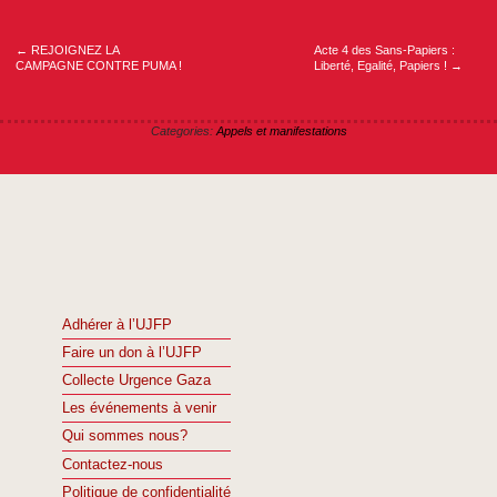
Navigation
de
l’article
←
REJOIGNEZ LA
Acte 4 des Sans-Papiers :
CAMPAGNE CONTRE PUMA !
Liberté, Egalité, Papiers !
→
Categories:
Appels et manifestations
Adhérer à l’UJFP
Faire un don à l’UJFP
Collecte Urgence Gaza
Les événements à venir
Qui sommes nous?
Contactez-nous
Politique de confidentialité