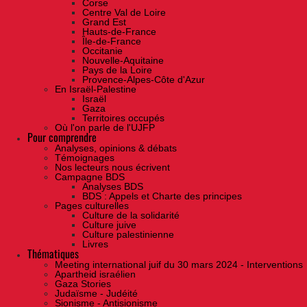
Corse
Centre Val de Loire
Grand Est
Hauts-de-France
Île-de-France
Occitanie
Nouvelle-Aquitaine
Pays de la Loire
Provence-Alpes-Côte d'Azur
En Israël-Palestine
Israël
Gaza
Territoires occupés
Où l'on parle de l'UJFP
Pour comprendre
Analyses, opinions & débats
Témoignages
Nos lecteurs nous écrivent
Campagne BDS
Analyses BDS
BDS : Appels et Charte des principes
Pages culturelles
Culture de la solidarité
Culture juive
Culture palestinienne
Livres
Thématiques
Meeting international juif du 30 mars 2024 - Interventions
Apartheid israélien
Gaza Stories
Judaïsme - Judéité
Sionisme - Antisionisme