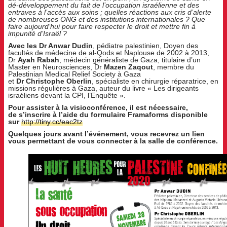
dé-développement du fait de l’occupation israélienne et des
entraves à l’accès aux soins ; quelles réactions aux cris d’alerte
de nombreuses ONG et des institutions internationales ? Que
faire aujourd’hui pour faire respecter le droit et mettre fin à
impunité d’Israël ?
Avec les
Dr Anwar Dudin
, pédiatre palestinien, Doyen des
facultés de médecine de al-Qods et Naplouse de 2002 à 2013,
Dr
Ayah Rabah
, médecin généraliste de Gaza, titulaire d’un
Master en Neurosciences, Dr
Mazen Zaqout
, membre du
Palestinian Medical Relief Society à Gaza
et
Dr
Christophe
Oberlin
, spécialiste en chirurgie réparatrice, en
missions régulières à Gaza, auteur du livre « Les dirigeants
israéliens devant la CPI, l’Enquête ».
Pour assister à la visioconférence, il est nécessaire,
de
s’inscrire à l’aide du formulaire Framaforms disponible
sur
http://tiny.cc/eac2tz
Quelques jours avant l’événement, vous recevrez un lien
vous permettant de vous connecter à la salle de conférence.