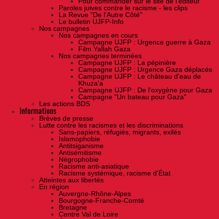
Pour commander sur le site de l'éditeur
Paroles juives contre le racisme - les clips
La Revue "De l'Autre Côté"
Le bulletin UJFP-Info
Nos campagnes
Nos campagnes en cours
Campagne UJFP : Urgence guerre à Gaza
Film Yallah Gaza
Nos campagnes terminées
Campagne UJFP : La pépinière
Campagne UJFP : Urgence Gaza déplacés
Campagne UJFP : Le château d'eau de
Khuza'a
Campagne UJFP : De l'oxygène pour Gaza
Campagne "Un bateau pour Gaza"
Les actions BDS
Informations
Brèves de presse
Lutte contre les racismes et les discriminations
Sans-papiers, réfugiés, migrants, exilés
Islamophobie
Antitsiganisme
Antisémitisme
Négrophobie
Racisme anti-asiatique
Racisme systémique, racisme d'État
Atteintes aux libertés
En région
Auvergne-Rhône-Alpes
Bourgogne-Franche-Comté
Bretagne
Centre Val de Loire