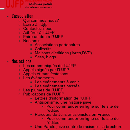
Skip
to
the
content
L'association
Qui sommes nous?
Ecrire à l’Ujfp
Contactez-nous
Adhérer à l’UJFP
Faire un don à l’UJFP
Nos amis
Associations partenaires
Collectifs
Maisons d’éditions (livres,DVD)
Sites, blogs
Nos actions
Les communiqués de l'UJFP
Appels signés par l'UJFP
Appels et manifestations
Les événements
Les événements à venir
Les événements passés
Les plumes de l'UJFP
Publications de l'UJFP
Lettres d'information de l'UJFP
Antisionisme, une histoire juive
Pour commander en ligne sur le site de
l'éditeur
Parcours de Juifs antisionistes en France
Pour commander en ligne sur le site de
l'éditeur
Une Parole juive contre le racisme - la brochure