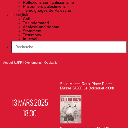
Réflexions sur l’antisionisme
Prisonniers palestiniens
Témoignages de Palestine
In english
Call
To understand
Analysis and debate
Statement
Testimony
In israel
Accueil UJFP
|
événements
|
Occitanie
Salle Marcel Roux Place Pierre
Masse 34260 Le Bousquet d'Orb
13 MARS 2025
18:30