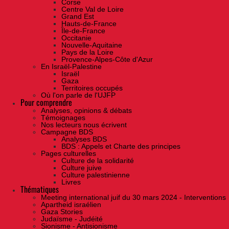
Corse
Centre Val de Loire
Grand Est
Hauts-de-France
Île-de-France
Occitanie
Nouvelle-Aquitaine
Pays de la Loire
Provence-Alpes-Côte d'Azur
En Israël-Palestine
Israël
Gaza
Territoires occupés
Où l'on parle de l'UJFP
Pour comprendre
Analyses, opinions & débats
Témoignages
Nos lecteurs nous écrivent
Campagne BDS
Analyses BDS
BDS : Appels et Charte des principes
Pages culturelles
Culture de la solidarité
Culture juive
Culture palestinienne
Livres
Thématiques
Meeting international juif du 30 mars 2024 - Interventions
Apartheid israélien
Gaza Stories
Judaïsme - Judéité
Sionisme - Antisionisme