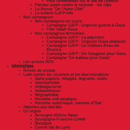
Pour commander sur le site de l'éditeur
Paroles juives contre le racisme - les clips
La Revue "De l'Autre Côté"
Le bulletin UJFP-Info
Nos campagnes
Nos campagnes en cours
Campagne UJFP : Urgence guerre à Gaza
Film Yallah Gaza
Nos campagnes terminées
Campagne UJFP : La pépinière
Campagne UJFP : Urgence Gaza déplacés
Campagne UJFP : Le château d'eau de
Khuza'a
Campagne UJFP : De l'oxygène pour Gaza
Campagne "Un bateau pour Gaza"
Les actions BDS
Informations
Brèves de presse
Lutte contre les racismes et les discriminations
Sans-papiers, réfugiés, migrants, exilés
Islamophobie
Antitsiganisme
Antisémitisme
Négrophobie
Racisme anti-asiatique
Racisme systémique, racisme d'État
Atteintes aux libertés
En région
Auvergne-Rhône-Alpes
Bourgogne-Franche-Comté
Bretagne
Centre Val de Loire