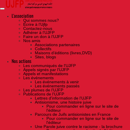
Skip
to
the
content
L'association
Qui sommes nous?
Ecrire à l’Ujfp
Contactez-nous
Adhérer à l’UJFP
Faire un don à l’UJFP
Nos amis
Associations partenaires
Collectifs
Maisons d’éditions (livres,DVD)
Sites, blogs
Nos actions
Les communiqués de l'UJFP
Appels signés par l'UJFP
Appels et manifestations
Les événements
Les événements à venir
Les événements passés
Les plumes de l'UJFP
Publications de l'UJFP
Lettres d'information de l'UJFP
Antisionisme, une histoire juive
Pour commander en ligne sur le site de
l'éditeur
Parcours de Juifs antisionistes en France
Pour commander en ligne sur le site de
l'éditeur
Une Parole juive contre le racisme - la brochure