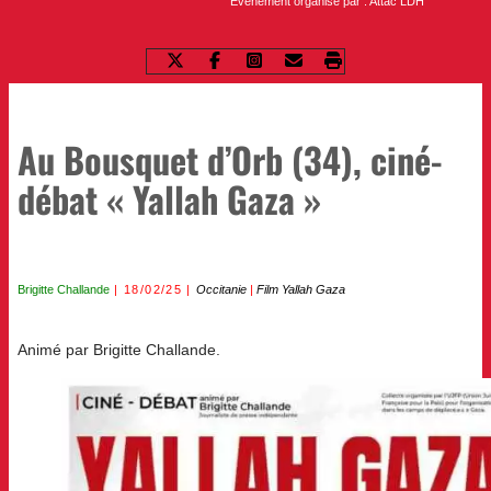
Evènement organisé par : Attac LDH
Au Bousquet d’Orb (34), ciné-
débat « Yallah Gaza »
Brigitte Challande
18/02/25
Occitanie
|
Film Yallah Gaza
Animé par Brigitte Challande.