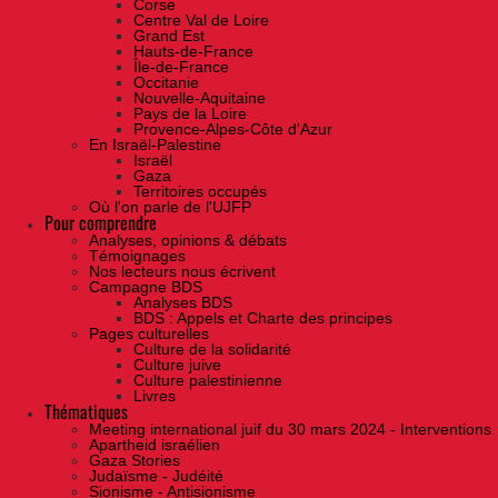
Corse
Centre Val de Loire
Grand Est
Hauts-de-France
Île-de-France
Occitanie
Nouvelle-Aquitaine
Pays de la Loire
Provence-Alpes-Côte d'Azur
En Israël-Palestine
Israël
Gaza
Territoires occupés
Où l'on parle de l'UJFP
Pour comprendre
Analyses, opinions & débats
Témoignages
Nos lecteurs nous écrivent
Campagne BDS
Analyses BDS
BDS : Appels et Charte des principes
Pages culturelles
Culture de la solidarité
Culture juive
Culture palestinienne
Livres
Thématiques
Meeting international juif du 30 mars 2024 - Interventions
Apartheid israélien
Gaza Stories
Judaïsme - Judéité
Sionisme - Antisionisme