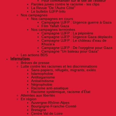
Pour commander sur le site de l'éditeur
Paroles juives contre le racisme - les clips
La Revue "De l'Autre Côté"
Le bulletin UJFP-Info
Nos campagnes
Nos campagnes en cours
Campagne UJFP : Urgence guerre à Gaza
Film Yallah Gaza
Nos campagnes terminées
Campagne UJFP : La pépinière
Campagne UJFP : Urgence Gaza déplacés
Campagne UJFP : Le château d'eau de
Khuza'a
Campagne UJFP : De l'oxygène pour Gaza
Campagne "Un bateau pour Gaza"
Les actions BDS
Informations
Brèves de presse
Lutte contre les racismes et les discriminations
Sans-papiers, réfugiés, migrants, exilés
Islamophobie
Antitsiganisme
Antisémitisme
Négrophobie
Racisme anti-asiatique
Racisme systémique, racisme d'État
Atteintes aux libertés
En région
Auvergne-Rhône-Alpes
Bourgogne-Franche-Comté
Bretagne
Centre Val de Loire