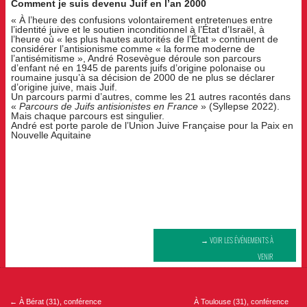
Comment je suis devenu Juif en l’an 2000
« À l’heure des confusions volontairement entretenues entre
l’identité juive et le soutien inconditionnel à l’État d’Israël, à
l’heure où « les plus hautes autorités de l’État » continuent de
considérer l’antisionisme comme « la forme moderne de
l’antisémitisme », André Rosevègue déroule son parcours
d’enfant né en 1945 de parents juifs d’origine polonaise ou
roumaine jusqu’à sa décision de 2000 de ne plus se déclarer
d’origine juive, mais Juif.
Un parcours parmi d’autres, comme les 21 autres racontés dans
«
Parcours de Juifs antisionistes en France
» (Syllepse 2022).
Mais chaque parcours est singulier.
André est porte parole de l’Union Juive Française pour la Paix en
Nouvelle Aquitaine
→ VOIR LES ÉVÉNEMENTS À
VENIR
Navigation
de
l’article
←
À Bérat (31), conférence
À Toulouse (31), conférence