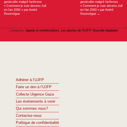
gesticulée malgré l’arthrose
gesticulée malgré l’arthrose
« Comment je suis devenu Juif
« Comment je suis devenu Juif
en l’an 2000 » par André
en l’an 2000 » par André
Rosevègue
Rosevègue
→
Categories:
Appels et manifestations
,
Les plumes de l'UJFP
,
Nouvelle-Aquitaine
Adhérer à l’UJFP
Faire un don à l’UJFP
Collecte Urgence Gaza
Les événements à venir
Qui sommes nous?
Contactez-nous
Politique de confidentialité