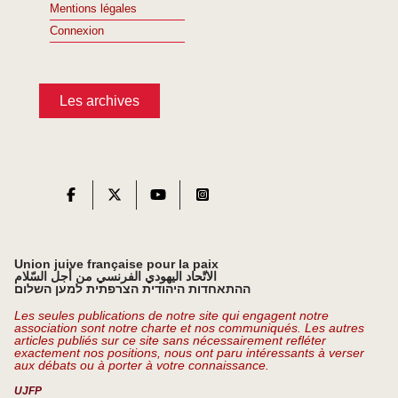
Mentions légales
Connexion
Les archives
Union juive française pour la paix
الاتّحاد اليهودي الفرنسي من أجل السّلام
ההתאחדות היהודית הצרפתית למען השלום
Les seules publications de notre site qui engagent notre
association sont notre charte et nos communiqués. Les autres
articles publiés sur ce site sans nécessairement refléter
exactement nos positions, nous ont paru intéressants à verser
aux débats ou à porter à votre connaissance.
UJFP