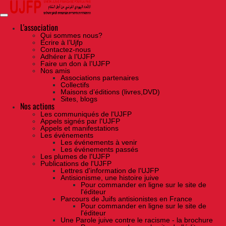
Skip
to
the
content
L'association
Qui sommes nous?
Ecrire à l’Ujfp
Contactez-nous
Adhérer à l’UJFP
Faire un don à l’UJFP
Nos amis
Associations partenaires
Collectifs
Maisons d’éditions (livres,DVD)
Sites, blogs
Nos actions
Les communiqués de l'UJFP
Appels signés par l'UJFP
Appels et manifestations
Les événements
Les événements à venir
Les événements passés
Les plumes de l'UJFP
Publications de l'UJFP
Lettres d'information de l'UJFP
Antisionisme, une histoire juive
Pour commander en ligne sur le site de
l'éditeur
Parcours de Juifs antisionistes en France
Pour commander en ligne sur le site de
l'éditeur
Une Parole juive contre le racisme - la brochure