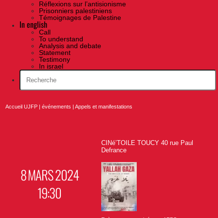
Réflexions sur l’antisionisme
Prisonniers palestiniens
Témoignages de Palestine
In english
Call
To understand
Analysis and debate
Statement
Testimony
In israel
Accueil UJFP
|
événements
|
Appels et manifestations
CINé’TOILE TOUCY 40 rue Paul
Defrance
8 MARS 2024
19:30