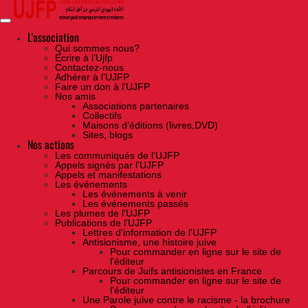
Skip
to
the
content
L'association
Qui sommes nous?
Ecrire à l’Ujfp
Contactez-nous
Adhérer à l’UJFP
Faire un don à l’UJFP
Nos amis
Associations partenaires
Collectifs
Maisons d’éditions (livres,DVD)
Sites, blogs
Nos actions
Les communiqués de l'UJFP
Appels signés par l'UJFP
Appels et manifestations
Les événements
Les événements à venir
Les événements passés
Les plumes de l'UJFP
Publications de l'UJFP
Lettres d'information de l'UJFP
Antisionisme, une histoire juive
Pour commander en ligne sur le site de
l'éditeur
Parcours de Juifs antisionistes en France
Pour commander en ligne sur le site de
l'éditeur
Une Parole juive contre le racisme - la brochure