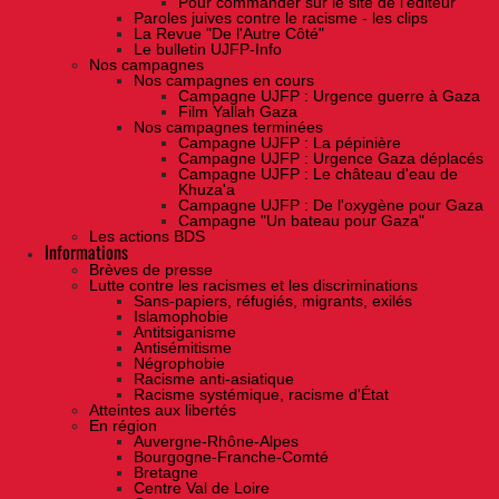
Pour commander sur le site de l'éditeur
Paroles juives contre le racisme - les clips
La Revue "De l'Autre Côté"
Le bulletin UJFP-Info
Nos campagnes
Nos campagnes en cours
Campagne UJFP : Urgence guerre à Gaza
Film Yallah Gaza
Nos campagnes terminées
Campagne UJFP : La pépinière
Campagne UJFP : Urgence Gaza déplacés
Campagne UJFP : Le château d'eau de
Khuza'a
Campagne UJFP : De l'oxygène pour Gaza
Campagne "Un bateau pour Gaza"
Les actions BDS
Informations
Brèves de presse
Lutte contre les racismes et les discriminations
Sans-papiers, réfugiés, migrants, exilés
Islamophobie
Antitsiganisme
Antisémitisme
Négrophobie
Racisme anti-asiatique
Racisme systémique, racisme d'État
Atteintes aux libertés
En région
Auvergne-Rhône-Alpes
Bourgogne-Franche-Comté
Bretagne
Centre Val de Loire