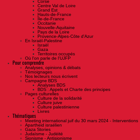
Corse
Centre Val de Loire
Grand Est
Hauts-de-France
Île-de-France
Occitanie
Nouvelle-Aquitaine
Pays de la Loire
Provence-Alpes-Côte d'Azur
En Israël-Palestine
Israël
Gaza
Territoires occupés
Où l'on parle de l'UJFP
Pour comprendre
Analyses, opinions & débats
Témoignages
Nos lecteurs nous écrivent
Campagne BDS
Analyses BDS
BDS : Appels et Charte des principes
Pages culturelles
Culture de la solidarité
Culture juive
Culture palestinienne
Livres
Thématiques
Meeting international juif du 30 mars 2024 - Interventions
Apartheid israélien
Gaza Stories
Judaïsme - Judéité
Sionisme - Antisionisme