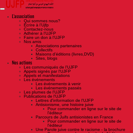
Skip
to
the
content
L'association
Qui sommes nous?
Ecrire à l’Ujfp
Contactez-nous
Adhérer à l’UJFP
Faire un don à l’UJFP
Nos amis
Associations partenaires
Collectifs
Maisons d’éditions (livres,DVD)
Sites, blogs
Nos actions
Les communiqués de l'UJFP
Appels signés par l'UJFP
Appels et manifestations
Les événements
Les événements à venir
Les événements passés
Les plumes de l'UJFP
Publications de l'UJFP
Lettres d'information de l'UJFP
Antisionisme, une histoire juive
Pour commander en ligne sur le site de
l'éditeur
Parcours de Juifs antisionistes en France
Pour commander en ligne sur le site de
l'éditeur
Une Parole juive contre le racisme - la brochure