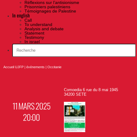
Réflexions sur l’antisionisme
Prisonniers palestiniens
Témoignages de Palestine
In english
Call
To understand
Analysis and debate
Statement
Testimony
In israel
Accueil UJFP
|
événements
|
Occitanie
Comoedia 6 rue du 8 mai 1945
34200 SETE
11 MARS 2025
20:00