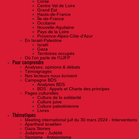
Corse
Centre Val de Loire
Grand Est
Hauts-de-France
Île-de-France
Occitanie
Nouvelle-Aquitaine
Pays de la Loire
Provence-Alpes-Côte d'Azur
En Israël-Palestine
Israël
Gaza
Territoires occupés
Où l'on parle de l'UJFP
Pour comprendre
Analyses, opinions & débats
Témoignages
Nos lecteurs nous écrivent
Campagne BDS
Analyses BDS
BDS : Appels et Charte des principes
Pages culturelles
Culture de la solidarité
Culture juive
Culture palestinienne
Livres
Thématiques
Meeting international juif du 30 mars 2024 - Interventions
Apartheid israélien
Gaza Stories
Judaïsme - Judéité
Sionisme - Antisionisme