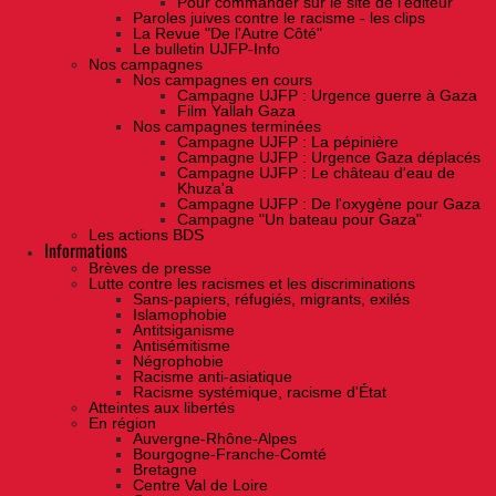
Pour commander sur le site de l'éditeur
Paroles juives contre le racisme - les clips
La Revue "De l'Autre Côté"
Le bulletin UJFP-Info
Nos campagnes
Nos campagnes en cours
Campagne UJFP : Urgence guerre à Gaza
Film Yallah Gaza
Nos campagnes terminées
Campagne UJFP : La pépinière
Campagne UJFP : Urgence Gaza déplacés
Campagne UJFP : Le château d'eau de
Khuza'a
Campagne UJFP : De l'oxygène pour Gaza
Campagne "Un bateau pour Gaza"
Les actions BDS
Informations
Brèves de presse
Lutte contre les racismes et les discriminations
Sans-papiers, réfugiés, migrants, exilés
Islamophobie
Antitsiganisme
Antisémitisme
Négrophobie
Racisme anti-asiatique
Racisme systémique, racisme d'État
Atteintes aux libertés
En région
Auvergne-Rhône-Alpes
Bourgogne-Franche-Comté
Bretagne
Centre Val de Loire