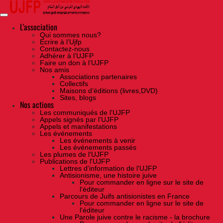
Skip
to
the
content
L'association
Qui sommes nous?
Ecrire à l’Ujfp
Contactez-nous
Adhérer à l’UJFP
Faire un don à l’UJFP
Nos amis
Associations partenaires
Collectifs
Maisons d’éditions (livres,DVD)
Sites, blogs
Nos actions
Les communiqués de l'UJFP
Appels signés par l'UJFP
Appels et manifestations
Les événements
Les événements à venir
Les événements passés
Les plumes de l'UJFP
Publications de l'UJFP
Lettres d'information de l'UJFP
Antisionisme, une histoire juive
Pour commander en ligne sur le site de
l'éditeur
Parcours de Juifs antisionistes en France
Pour commander en ligne sur le site de
l'éditeur
Une Parole juive contre le racisme - la brochure