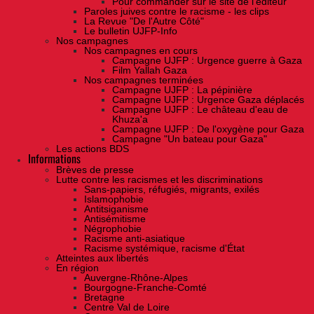
Pour commander sur le site de l'éditeur
Paroles juives contre le racisme - les clips
La Revue "De l'Autre Côté"
Le bulletin UJFP-Info
Nos campagnes
Nos campagnes en cours
Campagne UJFP : Urgence guerre à Gaza
Film Yallah Gaza
Nos campagnes terminées
Campagne UJFP : La pépinière
Campagne UJFP : Urgence Gaza déplacés
Campagne UJFP : Le château d'eau de
Khuza'a
Campagne UJFP : De l'oxygène pour Gaza
Campagne "Un bateau pour Gaza"
Les actions BDS
Informations
Brèves de presse
Lutte contre les racismes et les discriminations
Sans-papiers, réfugiés, migrants, exilés
Islamophobie
Antitsiganisme
Antisémitisme
Négrophobie
Racisme anti-asiatique
Racisme systémique, racisme d'État
Atteintes aux libertés
En région
Auvergne-Rhône-Alpes
Bourgogne-Franche-Comté
Bretagne
Centre Val de Loire