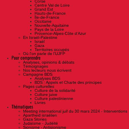
Corse
Centre Val de Loire
Grand Est
Hauts-de-France
Île-de-France
Occitanie
Nouvelle-Aquitaine
Pays de la Loire
Provence-Alpes-Côte d'Azur
En Israël-Palestine
Israël
Gaza
Territoires occupés
Où l'on parle de l'UJFP
Pour comprendre
Analyses, opinions & débats
Témoignages
Nos lecteurs nous écrivent
Campagne BDS
Analyses BDS
BDS : Appels et Charte des principes
Pages culturelles
Culture de la solidarité
Culture juive
Culture palestinienne
Livres
Thématiques
Meeting international juif du 30 mars 2024 - Interventions
Apartheid israélien
Gaza Stories
Judaïsme - Judéité
Sionisme - Antisionisme