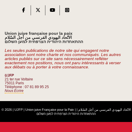
Union juive française pour la paix
الاتّحاد اليهودي الفرنسي من أجل السّلام
ההתאחדות היהודית הצרפתית למען השלום
Les seules publications de notre site qui engagent notre
association sont notre charte et nos communiqués. Les autres
articles publiés sur ce site sans nécessairement refléter
exactement nos positions, nous ont paru intéressants à verser
aux débats ou à porter à votre connaissance.
UJFP
21 ter rue Voltaire
75011 Paris
Téléphone : 07 81 89 95 25
Nous Écrire
© 2026 | UJFP | Union juive Française pour la Paix |
|
الاتّحاد اليهودي الفرنسي من أجل السّلام
ההתאחדות היהודית הצרפתית למען השלום