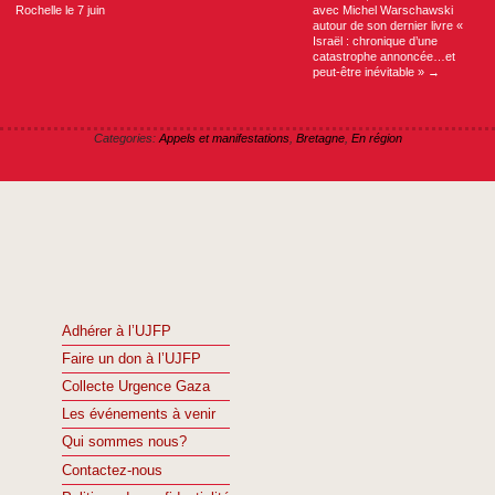
Rochelle le 7 juin
avec Michel Warschawski
autour de son dernier livre «
Israël : chronique d’une
catastrophe annoncée…et
peut-être inévitable »
→
Categories:
Appels et manifestations
,
Bretagne
,
En région
Adhérer à l’UJFP
Faire un don à l’UJFP
Collecte Urgence Gaza
Les événements à venir
Qui sommes nous?
Contactez-nous