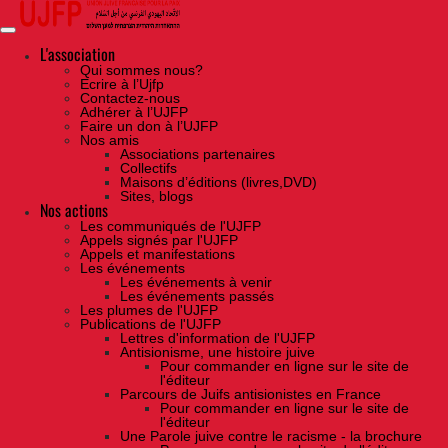
Skip
to
the
content
L'association
Qui sommes nous?
Ecrire à l’Ujfp
Contactez-nous
Adhérer à l’UJFP
Faire un don à l’UJFP
Nos amis
Associations partenaires
Collectifs
Maisons d’éditions (livres,DVD)
Sites, blogs
Nos actions
Les communiqués de l'UJFP
Appels signés par l'UJFP
Appels et manifestations
Les événements
Les événements à venir
Les événements passés
Les plumes de l'UJFP
Publications de l'UJFP
Lettres d'information de l'UJFP
Antisionisme, une histoire juive
Pour commander en ligne sur le site de
l'éditeur
Parcours de Juifs antisionistes en France
Pour commander en ligne sur le site de
l'éditeur
Une Parole juive contre le racisme - la brochure