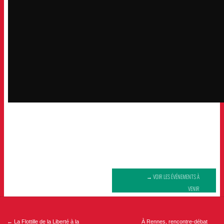
→ VOIR LES ÉVÉNEMENTS À
VENIR
Navigation
de
l’article
←
La Flottille de la Liberté à la
À Rennes, rencontre-débat