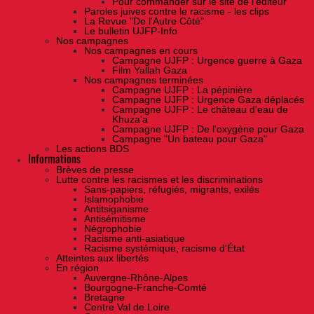
Pour commander sur le site de l'éditeur
Paroles juives contre le racisme - les clips
La Revue "De l'Autre Côté"
Le bulletin UJFP-Info
Nos campagnes
Nos campagnes en cours
Campagne UJFP : Urgence guerre à Gaza
Film Yallah Gaza
Nos campagnes terminées
Campagne UJFP : La pépinière
Campagne UJFP : Urgence Gaza déplacés
Campagne UJFP : Le château d'eau de
Khuza'a
Campagne UJFP : De l'oxygène pour Gaza
Campagne "Un bateau pour Gaza"
Les actions BDS
Informations
Brèves de presse
Lutte contre les racismes et les discriminations
Sans-papiers, réfugiés, migrants, exilés
Islamophobie
Antitsiganisme
Antisémitisme
Négrophobie
Racisme anti-asiatique
Racisme systémique, racisme d'État
Atteintes aux libertés
En région
Auvergne-Rhône-Alpes
Bourgogne-Franche-Comté
Bretagne
Centre Val de Loire