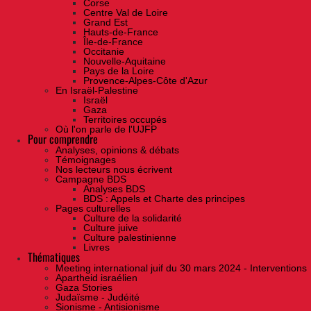
Corse
Centre Val de Loire
Grand Est
Hauts-de-France
Île-de-France
Occitanie
Nouvelle-Aquitaine
Pays de la Loire
Provence-Alpes-Côte d'Azur
En Israël-Palestine
Israël
Gaza
Territoires occupés
Où l'on parle de l'UJFP
Pour comprendre
Analyses, opinions & débats
Témoignages
Nos lecteurs nous écrivent
Campagne BDS
Analyses BDS
BDS : Appels et Charte des principes
Pages culturelles
Culture de la solidarité
Culture juive
Culture palestinienne
Livres
Thématiques
Meeting international juif du 30 mars 2024 - Interventions
Apartheid israélien
Gaza Stories
Judaïsme - Judéité
Sionisme - Antisionisme