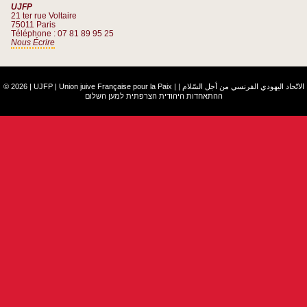
UJFP
21 ter rue Voltaire
75011 Paris
Téléphone : 07 81 89 95 25
Nous Écrire
© 2026 | UJFP | Union juive Française pour la Paix |
|
الاتّحاد اليهودي الفرنسي من أجل السّلام
ההתאחדות היהודית הצרפתית למען השלום