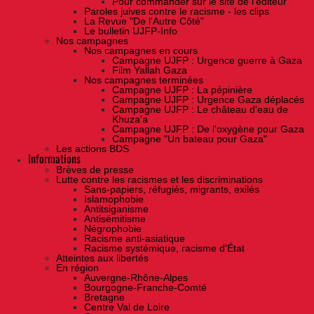
Pour commander sur le site de l'éditeur
Paroles juives contre le racisme - les clips
La Revue "De l'Autre Côté"
Le bulletin UJFP-Info
Nos campagnes
Nos campagnes en cours
Campagne UJFP : Urgence guerre à Gaza
Film Yallah Gaza
Nos campagnes terminées
Campagne UJFP : La pépinière
Campagne UJFP : Urgence Gaza déplacés
Campagne UJFP : Le château d'eau de
Khuza'a
Campagne UJFP : De l'oxygène pour Gaza
Campagne "Un bateau pour Gaza"
Les actions BDS
Informations
Brèves de presse
Lutte contre les racismes et les discriminations
Sans-papiers, réfugiés, migrants, exilés
Islamophobie
Antitsiganisme
Antisémitisme
Négrophobie
Racisme anti-asiatique
Racisme systémique, racisme d'État
Atteintes aux libertés
En région
Auvergne-Rhône-Alpes
Bourgogne-Franche-Comté
Bretagne
Centre Val de Loire