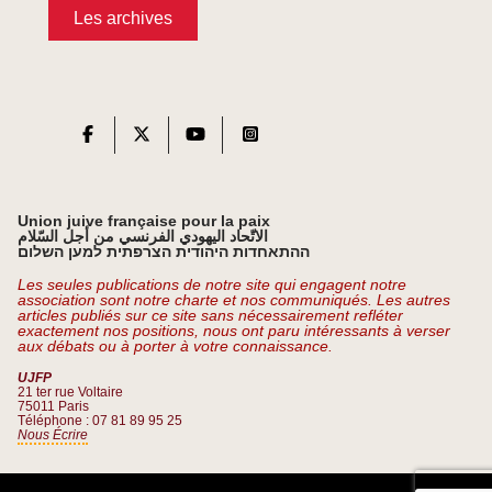
Les archives
Union juive française pour la paix
الاتّحاد اليهودي الفرنسي من أجل السّلام
ההתאחדות היהודית הצרפתית למען השלום
Les seules publications de notre site qui engagent notre
association sont notre charte et nos communiqués. Les autres
articles publiés sur ce site sans nécessairement refléter
exactement nos positions, nous ont paru intéressants à verser
aux débats ou à porter à votre connaissance.
UJFP
21 ter rue Voltaire
75011 Paris
Téléphone : 07 81 89 95 25
Nous Écrire