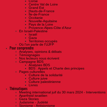
Corse
Centre Val de Loire
Grand Est
Hauts-de-France
Île-de-France
Occitanie
Nouvelle-Aquitaine
Pays de la Loire
Provence-Alpes-Côte d'Azur
En Israël-Palestine
Israël
Gaza
Territoires occupés
Où l'on parle de l'UJFP
Pour comprendre
Analyses, opinions & débats
Témoignages
Nos lecteurs nous écrivent
Campagne BDS
Analyses BDS
BDS : Appels et Charte des principes
Pages culturelles
Culture de la solidarité
Culture juive
Culture palestinienne
Livres
Thématiques
Meeting international juif du 30 mars 2024 - Interventions
Apartheid israélien
Gaza Stories
Judaïsme - Judéité
Sionisme - Antisionisme