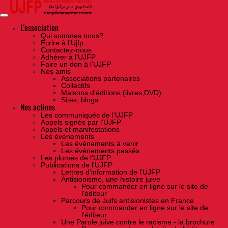
Skip
to
the
content
L'association
Qui sommes nous?
Ecrire à l’Ujfp
Contactez-nous
Adhérer à l’UJFP
Faire un don à l’UJFP
Nos amis
Associations partenaires
Collectifs
Maisons d’éditions (livres,DVD)
Sites, blogs
Nos actions
Les communiqués de l'UJFP
Appels signés par l'UJFP
Appels et manifestations
Les événements
Les événements à venir
Les événements passés
Les plumes de l'UJFP
Publications de l'UJFP
Lettres d'information de l'UJFP
Antisionisme, une histoire juive
Pour commander en ligne sur le site de
l'éditeur
Parcours de Juifs antisionistes en France
Pour commander en ligne sur le site de
l'éditeur
Une Parole juive contre le racisme - la brochure