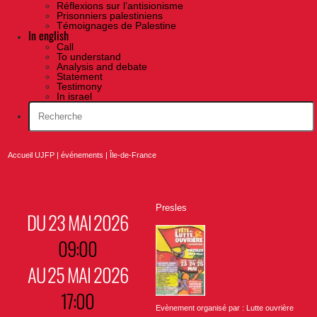
Réflexions sur l’antisionisme
Prisonniers palestiniens
Témoignages de Palestine
In english
Call
To understand
Analysis and debate
Statement
Testimony
In israel
Accueil UJFP
|
événements
|
Île-de-France
Presles
DU 23 MAI 2026
09:00
AU 25 MAI 2026
17:00
Evènement organisé par : Lutte ouvrière