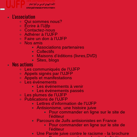
Skip
to
the
content
L'association
Qui sommes nous?
Ecrire à l’Ujfp
Contactez-nous
Adhérer à l’UJFP
Faire un don à l’UJFP
Nos amis
Associations partenaires
Collectifs
Maisons d’éditions (livres,DVD)
Sites, blogs
Nos actions
Les communiqués de l'UJFP
Appels signés par l'UJFP
Appels et manifestations
Les événements
Les événements à venir
Les événements passés
Les plumes de l'UJFP
Publications de l'UJFP
Lettres d'information de l'UJFP
Antisionisme, une histoire juive
Pour commander en ligne sur le site de
l'éditeur
Parcours de Juifs antisionistes en France
Pour commander en ligne sur le site de
l'éditeur
Une Parole juive contre le racisme - la brochure