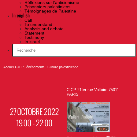
Réflexions sur l’antisionisme
Prisonniers palestiniens
Témoignages de Palestine
In english
Call
To understand
Analysis and debate
Statement
Testimony
In israel
Accueil UJFP
|
événements
|
Culture palestinienne
CICP 21ter rue Voltaire 75011
PARIS
27 OCTOBRE 2022
19:00 - 22:00