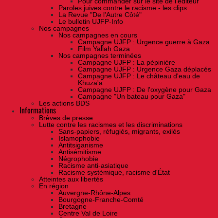
Pour commander sur le site de l'éditeur
Paroles juives contre le racisme - les clips
La Revue "De l'Autre Côté"
Le bulletin UJFP-Info
Nos campagnes
Nos campagnes en cours
Campagne UJFP : Urgence guerre à Gaza
Film Yallah Gaza
Nos campagnes terminées
Campagne UJFP : La pépinière
Campagne UJFP : Urgence Gaza déplacés
Campagne UJFP : Le château d'eau de
Khuza'a
Campagne UJFP : De l'oxygène pour Gaza
Campagne "Un bateau pour Gaza"
Les actions BDS
Informations
Brèves de presse
Lutte contre les racismes et les discriminations
Sans-papiers, réfugiés, migrants, exilés
Islamophobie
Antitsiganisme
Antisémitisme
Négrophobie
Racisme anti-asiatique
Racisme systémique, racisme d'État
Atteintes aux libertés
En région
Auvergne-Rhône-Alpes
Bourgogne-Franche-Comté
Bretagne
Centre Val de Loire