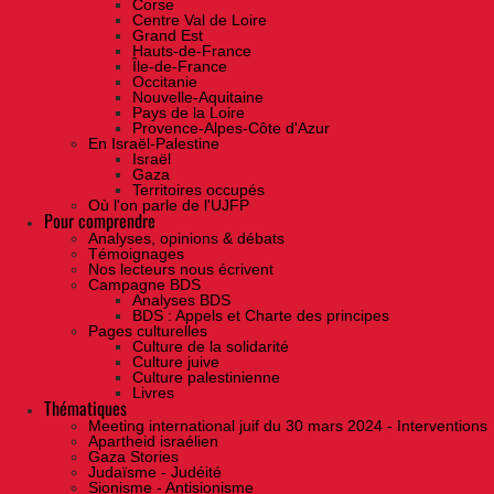
Corse
Centre Val de Loire
Grand Est
Hauts-de-France
Île-de-France
Occitanie
Nouvelle-Aquitaine
Pays de la Loire
Provence-Alpes-Côte d'Azur
En Israël-Palestine
Israël
Gaza
Territoires occupés
Où l'on parle de l'UJFP
Pour comprendre
Analyses, opinions & débats
Témoignages
Nos lecteurs nous écrivent
Campagne BDS
Analyses BDS
BDS : Appels et Charte des principes
Pages culturelles
Culture de la solidarité
Culture juive
Culture palestinienne
Livres
Thématiques
Meeting international juif du 30 mars 2024 - Interventions
Apartheid israélien
Gaza Stories
Judaïsme - Judéité
Sionisme - Antisionisme