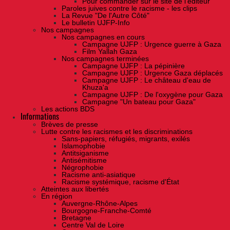
Pour commander sur le site de l'éditeur
Paroles juives contre le racisme - les clips
La Revue "De l'Autre Côté"
Le bulletin UJFP-Info
Nos campagnes
Nos campagnes en cours
Campagne UJFP : Urgence guerre à Gaza
Film Yallah Gaza
Nos campagnes terminées
Campagne UJFP : La pépinière
Campagne UJFP : Urgence Gaza déplacés
Campagne UJFP : Le château d'eau de
Khuza'a
Campagne UJFP : De l'oxygène pour Gaza
Campagne "Un bateau pour Gaza"
Les actions BDS
Informations
Brèves de presse
Lutte contre les racismes et les discriminations
Sans-papiers, réfugiés, migrants, exilés
Islamophobie
Antitsiganisme
Antisémitisme
Négrophobie
Racisme anti-asiatique
Racisme systémique, racisme d'État
Atteintes aux libertés
En région
Auvergne-Rhône-Alpes
Bourgogne-Franche-Comté
Bretagne
Centre Val de Loire