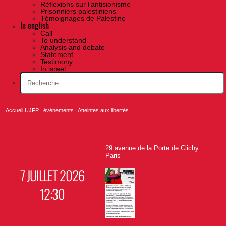
Réflexions sur l’antisionisme
Prisonniers palestiniens
Témoignages de Palestine
In english
Call
To understand
Analysis and debate
Statement
Testimony
In israel
Accueil UJFP
|
événements
|
Atteintes aux libertés
29 avenue de la Porte de Clichy
Paris
7 JUILLET 2026
12:30