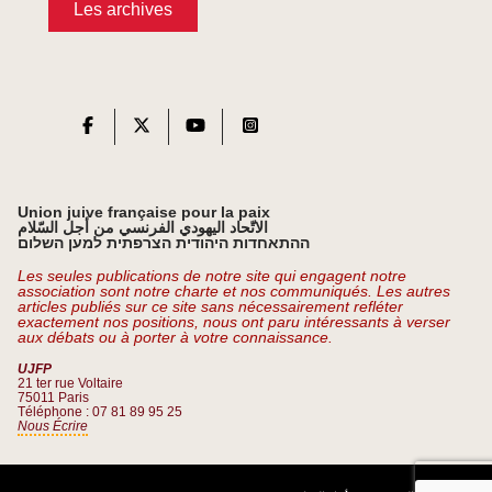
Les archives
Union juive française pour la paix
الاتّحاد اليهودي الفرنسي من أجل السّلام
ההתאחדות היהודית הצרפתית למען השלום
Les seules publications de notre site qui engagent notre
association sont notre charte et nos communiqués. Les autres
articles publiés sur ce site sans nécessairement refléter
exactement nos positions, nous ont paru intéressants à verser
aux débats ou à porter à votre connaissance.
UJFP
21 ter rue Voltaire
75011 Paris
Téléphone : 07 81 89 95 25
Nous Écrire