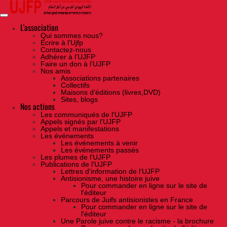
Skip
to
the
content
L'association
Qui sommes nous?
Ecrire à l’Ujfp
Contactez-nous
Adhérer à l’UJFP
Faire un don à l’UJFP
Nos amis
Associations partenaires
Collectifs
Maisons d’éditions (livres,DVD)
Sites, blogs
Nos actions
Les communiqués de l'UJFP
Appels signés par l'UJFP
Appels et manifestations
Les événements
Les événements à venir
Les événements passés
Les plumes de l'UJFP
Publications de l'UJFP
Lettres d'information de l'UJFP
Antisionisme, une histoire juive
Pour commander en ligne sur le site de
l'éditeur
Parcours de Juifs antisionistes en France
Pour commander en ligne sur le site de
l'éditeur
Une Parole juive contre le racisme - la brochure