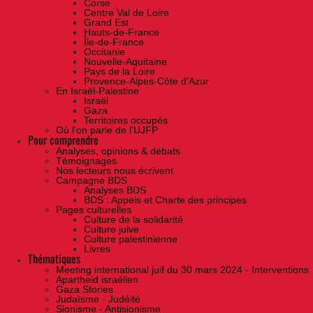
Corse
Centre Val de Loire
Grand Est
Hauts-de-France
Île-de-France
Occitanie
Nouvelle-Aquitaine
Pays de la Loire
Provence-Alpes-Côte d'Azur
En Israël-Palestine
Israël
Gaza
Territoires occupés
Où l'on parle de l'UJFP
Pour comprendre
Analyses, opinions & débats
Témoignages
Nos lecteurs nous écrivent
Campagne BDS
Analyses BDS
BDS : Appels et Charte des principes
Pages culturelles
Culture de la solidarité
Culture juive
Culture palestinienne
Livres
Thématiques
Meeting international juif du 30 mars 2024 - Interventions
Apartheid israélien
Gaza Stories
Judaïsme - Judéité
Sionisme - Antisionisme