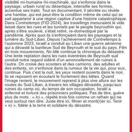
visibilité mi-humaine mi-machinale, qui s’enfonce dans le
paysage, urbain rural ou désertique, intensifie ses formes,
accentue ses traits. Tout en documentant, il sécrète ou révèle
une hantise, qui est peut-être la condition même de celui qui se
sait appartenir à une région captive d’une histoire catastrophique.
Dans
Contretemps
(FID 2024), les travellings mesuraient le vide
laissé dans les rues et les tunnels par le peuple beyrouthin qui,
après s’être soulevé, s’était retiré, re-domestiqué par la
pandémie. Après quoi ils s’enfonçaient dans les paysages et la
lumière du Sud-Liban. Depuis l’achèvement de
Contretemps
à
l’automne 2023, Israël a conduit au Liban une guerre aérienne
qui a dévasté la banlieue Sud de Beyrouth et le sud du pays. Film
en trois mouvements,
No title
continue la chronique du désastre.
Une lente reptation dans les rues éventrées de Beyrouth sud
conduit notre regard sidéré d’un amoncellement de ruines à
l’autre. On croise des scooters et des camions, des adultes et
des enfants, on s’enfonce dans la rumeur de la vie qui, pour eux,
continue. Puis c’est la nuit, les yeux restent ouverts dans le noir,
ils se reposent en écoutant le hurlement des bêtes. Quand
l’image revient, le mouvement reprend à plus vive allure sur les
routes du Sud-Liban, à travers les villages dévastés, jusqu’aux
ruines du camp où, du temps de son occupation, Israël a
enfermé et torturé des prisonniers politiques. Pas de titre, guère
plus de mots : « Ici », répété trois fois comme un refrain qui ne
veut surtout rien dire. Juste être ici, filmer et mont(r)er ici. Tenir
« ici », fidèle à la terre et solidaire du désastre.