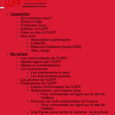
Skip
to
the
content
L'association
Qui sommes nous?
Ecrire à l’Ujfp
Contactez-nous
Adhérer à l’UJFP
Faire un don à l’UJFP
Nos amis
Associations partenaires
Collectifs
Maisons d’éditions (livres,DVD)
Sites, blogs
Nos actions
Les communiqués de l'UJFP
Appels signés par l'UJFP
Appels et manifestations
Les événements
Les événements à venir
Les événements passés
Les plumes de l'UJFP
Publications de l'UJFP
Lettres d'information de l'UJFP
Antisionisme, une histoire juive
Pour commander en ligne sur le site de
l'éditeur
Parcours de Juifs antisionistes en France
Pour commander en ligne sur le site de
l'éditeur
Une Parole juive contre le racisme - la brochure