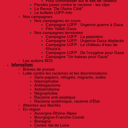
Pour commander sur le site de l'éditeur
Paroles juives contre le racisme - les clips
La Revue "De l'Autre Côté"
Le bulletin UJFP-Info
Nos campagnes
Nos campagnes en cours
Campagne UJFP : Urgence guerre à Gaza
Film Yallah Gaza
Nos campagnes terminées
Campagne UJFP : La pépinière
Campagne UJFP : Urgence Gaza déplacés
Campagne UJFP : Le château d'eau de
Khuza'a
Campagne UJFP : De l'oxygène pour Gaza
Campagne "Un bateau pour Gaza"
Les actions BDS
Informations
Brèves de presse
Lutte contre les racismes et les discriminations
Sans-papiers, réfugiés, migrants, exilés
Islamophobie
Antitsiganisme
Antisémitisme
Négrophobie
Racisme anti-asiatique
Racisme systémique, racisme d'État
Atteintes aux libertés
En région
Auvergne-Rhône-Alpes
Bourgogne-Franche-Comté
Bretagne
Centre Val de Loire