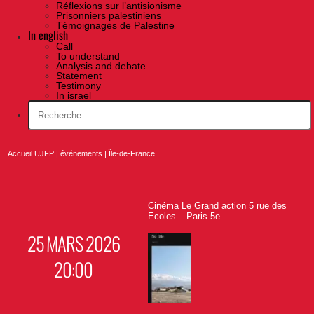
Réflexions sur l’antisionisme
Prisonniers palestiniens
Témoignages de Palestine
In english
Call
To understand
Analysis and debate
Statement
Testimony
In israel
Accueil UJFP
|
événements
|
Île-de-France
Cinéma Le Grand action 5 rue des
Ecoles – Paris 5e
25 MARS 2026
20:00