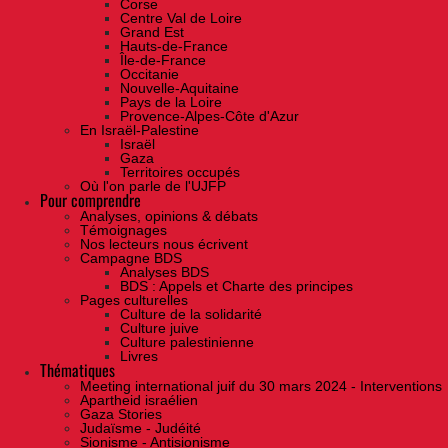
Corse
Centre Val de Loire
Grand Est
Hauts-de-France
Île-de-France
Occitanie
Nouvelle-Aquitaine
Pays de la Loire
Provence-Alpes-Côte d'Azur
En Israël-Palestine
Israël
Gaza
Territoires occupés
Où l'on parle de l'UJFP
Pour comprendre
Analyses, opinions & débats
Témoignages
Nos lecteurs nous écrivent
Campagne BDS
Analyses BDS
BDS : Appels et Charte des principes
Pages culturelles
Culture de la solidarité
Culture juive
Culture palestinienne
Livres
Thématiques
Meeting international juif du 30 mars 2024 - Interventions
Apartheid israélien
Gaza Stories
Judaïsme - Judéité
Sionisme - Antisionisme