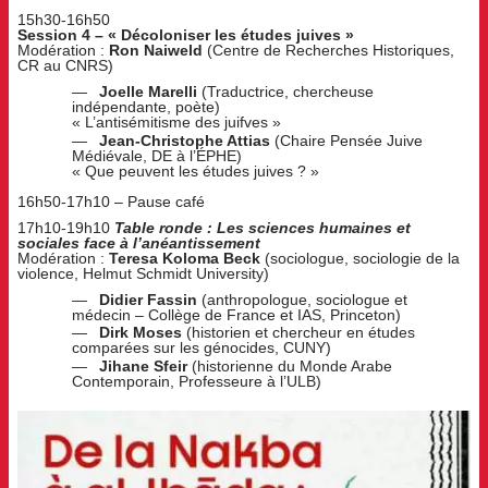
15h30-16h50
Session 4 – « Décoloniser les études juives »
Modération :
Ron Naiweld
(Centre de Recherches Historiques,
CR au CNRS)
Joelle Marelli
(Traductrice, chercheuse
indépendante, poète)
« L’antisémitisme des juifves »
Jean-Christophe Attias
(Chaire Pensée Juive
Médiévale, DE à l’ÉPHE)
« Que peuvent les études juives ? »
16h50-17h10 – Pause café
17h10-19h10
Table ronde : Les sciences humaines et
sociales face à l’anéantissement
Modération :
Teresa Koloma Beck
(sociologue, sociologie de la
violence, Helmut Schmidt University)
Didier Fassin
(anthropologue, sociologue et
médecin – Collège de France et IAS, Princeton)
Dirk Moses
(historien et chercheur en études
comparées sur les génocides, CUNY)
Jihane Sfeir
(historienne du Monde Arabe
Contemporain, Professeure à l’ULB)