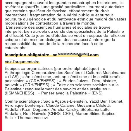
accompagnent souvent les grandes catastrophes historiques, ils
revêtent aujourd’hui une gravité particulière : tournant autoritaire
que certains qualifient de fasciste, effondrement du droit
international, fragmentation de la vérité publique et surtout
poursuite du génocide et du nettoyage ethnique malgré de vastes
mobilisations de contestation à travers le monde.
L’ensemble des sciences humaines et sociales se trouve
interpellé, bien au-delà du cercle des spécialistes de la Palestine
et d’Israël. Cette journée d’études se veut un espace de réflexion
critique et de mise en dialogue, destiné aussi à interroger la
responsabilité du monde de la recherche face à cette
catastrophe.
Inscription obligatoire
:
co
**************
@
***
il.com
Voir l’argumentaire
Équipes co-organisatrices (par ordre alphabétique) : «
Anthropologie Comparative des Sociétés et Cultures Musulmanes
» (LAS) ; « Antisémitisme, anti-antisémitisme et le conflit israélo-
palestinien » (CRH/EHESS) ; « Études Juives : Dieu, histoire,
pouvoir » (CRH/EHESS) ; « Faire des sciences sociales sur la
Palestine : renouvellement des savoirs et des pratiques »
(IISMM/EHESS) ; « Penser avec la Palestine » (ENS)
Comité scientifique : Sadia Agsous-Bienstein, Yazid Ben Hounet,
Véronique Bontemps, Claude Calame, Giovanna Cifoletti,
Abdullah Kaan Doganok, Aurélia Kalisky, Stéphanie Latte
Abdallah, Ron Naiweld (CNRS, CRH), Marion Slitine Baptise
Sellier Thomas Vescovi.