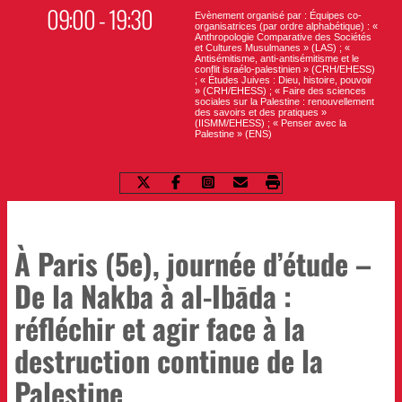
09:00 - 19:30
Evènement organisé par : Équipes co-
organisatrices (par ordre alphabétique) : «
Anthropologie Comparative des Sociétés
et Cultures Musulmanes » (LAS) ; «
Antisémitisme, anti-antisémitisme et le
conflit israélo-palestinien » (CRH/EHESS)
; « Études Juives : Dieu, histoire, pouvoir
» (CRH/EHESS) ; « Faire des sciences
sociales sur la Palestine : renouvellement
des savoirs et des pratiques »
(IISMM/EHESS) ; « Penser avec la
Palestine » (ENS)
À Paris (5e), journée d’étude –
De la Nakba à al-Ibāda :
réfléchir et agir face à la
destruction continue de la
Palestine