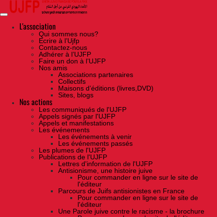
Skip
to
the
content
L'association
Qui sommes nous?
Ecrire à l’Ujfp
Contactez-nous
Adhérer à l’UJFP
Faire un don à l’UJFP
Nos amis
Associations partenaires
Collectifs
Maisons d’éditions (livres,DVD)
Sites, blogs
Nos actions
Les communiqués de l'UJFP
Appels signés par l'UJFP
Appels et manifestations
Les événements
Les événements à venir
Les événements passés
Les plumes de l'UJFP
Publications de l'UJFP
Lettres d'information de l'UJFP
Antisionisme, une histoire juive
Pour commander en ligne sur le site de
l'éditeur
Parcours de Juifs antisionistes en France
Pour commander en ligne sur le site de
l'éditeur
Une Parole juive contre le racisme - la brochure