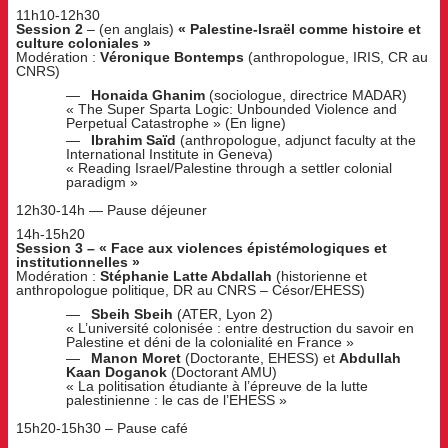
11h10-12h30
Session 2
– (en anglais)
« Palestine-Israël comme histoire et
culture coloniales »
Modération :
Véronique Bontemps
(anthropologue, IRIS, CR au
CNRS)
Honaida Ghanim
(sociologue, directrice MADAR)
« The Super Sparta Logic: Unbounded Violence and
Perpetual Catastrophe » (En ligne)
Ibrahim Saïd
(anthropologue, adjunct faculty at the
International Institute in Geneva)
« Reading Israel/Palestine through a settler colonial
paradigm »
12h30-14h — Pause déjeuner
14h-15h20
Session 3 – « Face aux violences épistémologiques et
institutionnelles »
Modération :
Stéphanie Latte Abdallah
(historienne et
anthropologue politique, DR au CNRS – Césor/EHESS)
Sbeih Sbeih
(ATER, Lyon 2)
« L’université colonisée : entre destruction du savoir en
Palestine et déni de la colonialité en France »
Manon Moret
(Doctorante, EHESS) et
Abdullah
Kaan Doganok
(Doctorant AMU)
« La politisation étudiante à l’épreuve de la lutte
palestinienne : le cas de l’EHESS »
15h20-15h30 – Pause café