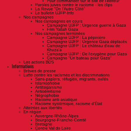
Pour commander sur le site de l'éditeur
Paroles juives contre le racisme - les clips
La Revue "De l'Autre Côté"
Le bulletin UJFP-Info
Nos campagnes
Nos campagnes en cours
Campagne UJFP : Urgence guerre à Gaza
Film Yallah Gaza
Nos campagnes terminées
Campagne UJFP : La pépinière
Campagne UJFP : Urgence Gaza déplacés
Campagne UJFP : Le château d'eau de
Khuza'a
Campagne UJFP : De l'oxygène pour Gaza
Campagne "Un bateau pour Gaza"
Les actions BDS
Informations
Brèves de presse
Lutte contre les racismes et les discriminations
Sans-papiers, réfugiés, migrants, exilés
Islamophobie
Antitsiganisme
Antisémitisme
Négrophobie
Racisme anti-asiatique
Racisme systémique, racisme d'État
Atteintes aux libertés
En région
Auvergne-Rhône-Alpes
Bourgogne-Franche-Comté
Bretagne
Centre Val de Loire