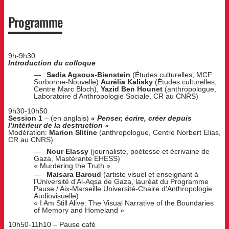
Programme
9h-9h30
Introduction du colloque
Sadia Agsous-Bienstein
(Études culturelles, MCF
Sorbonne-Nouvelle)
Aurélia Kalisky
(Études culturelles,
Centre Marc Bloch),
Yazid Ben Hounet
(anthropologue,
Laboratoire d’Anthropologie Sociale, CR au CNRS)
9h30-10h50
Session 1
– (en anglais)
« Penser, écrire, créer depuis
l’intérieur de la destruction »
Modération:
Marion Slitine
(anthropologue, Centre Norbert Elias,
CR au CNRS)
Nour Elassy
(journaliste, poétesse et écrivaine de
Gaza, Mastérante EHESS)
« Murdering the Truth »
Maisara Baroud
(artiste visuel et enseignant à
l’Université d’Al-Aqsa de Gaza, lauréat du Programme
Pause / Aix-Marseille Université-Chaire d’Anthropologie
Audiovisuelle)
« I Am Still Alive: The Visual Narrative of the Boundaries
of Memory and Homeland »
10h50-11h10 – Pause café