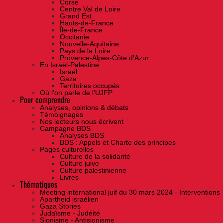
Corse
Centre Val de Loire
Grand Est
Hauts-de-France
Île-de-France
Occitanie
Nouvelle-Aquitaine
Pays de la Loire
Provence-Alpes-Côte d'Azur
En Israël-Palestine
Israël
Gaza
Territoires occupés
Où l'on parle de l'UJFP
Pour comprendre
Analyses, opinions & débats
Témoignages
Nos lecteurs nous écrivent
Campagne BDS
Analyses BDS
BDS : Appels et Charte des principes
Pages culturelles
Culture de la solidarité
Culture juive
Culture palestinienne
Livres
Thématiques
Meeting international juif du 30 mars 2024 - Interventions
Apartheid israélien
Gaza Stories
Judaïsme - Judéité
Sionisme - Antisionisme