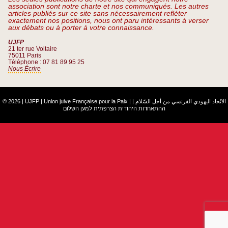
association sont notre charte et nos communiqués. Les autres
articles publiés sur ce site sans nécessairement refléter
exactement nos positions, nous ont paru intéressants à verser
aux débats ou à porter à votre connaissance.
UJFP
21 ter rue Voltaire
75011 Paris
Téléphone : 07 81 89 95 25
Nous Écrire
© 2026 | UJFP | Union juive Française pour la Paix |
|
الاتّحاد اليهودي الفرنسي من أجل السّلام
ההתאחדות היהודית הצרפתית למען השלום