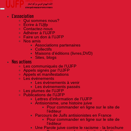
Skip
to
the
content
L'association
Qui sommes nous?
Ecrire à l’Ujfp
Contactez-nous
Adhérer à l’UJFP
Faire un don à l’UJFP
Nos amis
Associations partenaires
Collectifs
Maisons d’éditions (livres,DVD)
Sites, blogs
Nos actions
Les communiqués de l'UJFP
Appels signés par l'UJFP
Appels et manifestations
Les événements
Les événements à venir
Les événements passés
Les plumes de l'UJFP
Publications de l'UJFP
Lettres d'information de l'UJFP
Antisionisme, une histoire juive
Pour commander en ligne sur le site de
l'éditeur
Parcours de Juifs antisionistes en France
Pour commander en ligne sur le site de
l'éditeur
Une Parole juive contre le racisme - la brochure