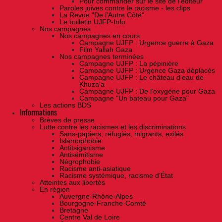
Pour commander sur le site de l'éditeur
Paroles juives contre le racisme - les clips
La Revue "De l'Autre Côté"
Le bulletin UJFP-Info
Nos campagnes
Nos campagnes en cours
Campagne UJFP : Urgence guerre à Gaza
Film Yallah Gaza
Nos campagnes terminées
Campagne UJFP : La pépinière
Campagne UJFP : Urgence Gaza déplacés
Campagne UJFP : Le château d'eau de
Khuza'a
Campagne UJFP : De l'oxygène pour Gaza
Campagne "Un bateau pour Gaza"
Les actions BDS
Informations
Brèves de presse
Lutte contre les racismes et les discriminations
Sans-papiers, réfugiés, migrants, exilés
Islamophobie
Antitsiganisme
Antisémitisme
Négrophobie
Racisme anti-asiatique
Racisme systémique, racisme d'État
Atteintes aux libertés
En région
Auvergne-Rhône-Alpes
Bourgogne-Franche-Comté
Bretagne
Centre Val de Loire