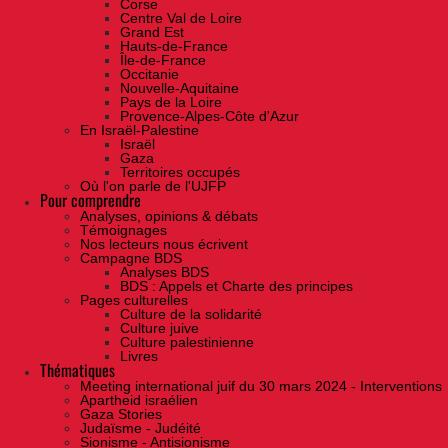
Corse
Centre Val de Loire
Grand Est
Hauts-de-France
Île-de-France
Occitanie
Nouvelle-Aquitaine
Pays de la Loire
Provence-Alpes-Côte d'Azur
En Israël-Palestine
Israël
Gaza
Territoires occupés
Où l'on parle de l'UJFP
Pour comprendre
Analyses, opinions & débats
Témoignages
Nos lecteurs nous écrivent
Campagne BDS
Analyses BDS
BDS : Appels et Charte des principes
Pages culturelles
Culture de la solidarité
Culture juive
Culture palestinienne
Livres
Thématiques
Meeting international juif du 30 mars 2024 - Interventions
Apartheid israélien
Gaza Stories
Judaïsme - Judéité
Sionisme - Antisionisme