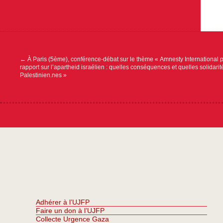
Navigation
de
l’article
←
À Paris (5ème), conférence-débat sur le thème « Amnesty International 
rapport sur l’apartheid israélien : quelles conséquences et quelles solidarit
Palestinien.nes »
Adhérer à l’UJFP
Faire un don à l’UJFP
Collecte Urgence Gaza