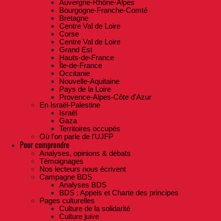
Auvergne-Rhône-Alpes
Bourgogne-Franche-Comté
Bretagne
Centre Val de Loire
Corse
Centre Val de Loire
Grand Est
Hauts-de-France
Île-de-France
Occitanie
Nouvelle-Aquitaine
Pays de la Loire
Provence-Alpes-Côte d'Azur
En Israël-Palestine
Israël
Gaza
Territoires occupés
Où l'on parle de l'UJFP
Pour comprendre
Analyses, opinions & débats
Témoignages
Nos lecteurs nous écrivent
Campagne BDS
Analyses BDS
BDS : Appels et Charte des principes
Pages culturelles
Culture de la solidarité
Culture juive