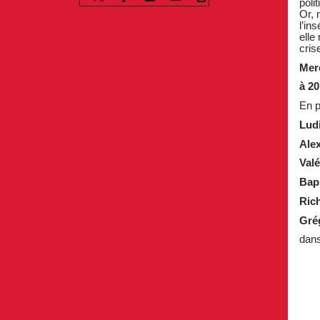
poli
Or, 
l’in
elle
cris
Mer
à 2
En p
Lud
Ale
Valé
Bap
Ric
Gré
dans