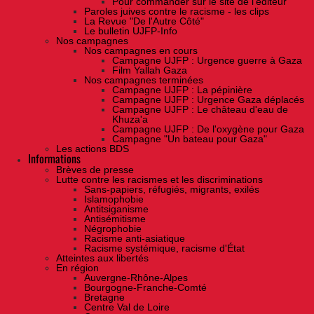
Pour commander sur le site de l'éditeur
Paroles juives contre le racisme - les clips
La Revue "De l'Autre Côté"
Le bulletin UJFP-Info
Nos campagnes
Nos campagnes en cours
Campagne UJFP : Urgence guerre à Gaza
Film Yallah Gaza
Nos campagnes terminées
Campagne UJFP : La pépinière
Campagne UJFP : Urgence Gaza déplacés
Campagne UJFP : Le château d'eau de
Khuza'a
Campagne UJFP : De l'oxygène pour Gaza
Campagne "Un bateau pour Gaza"
Les actions BDS
Informations
Brèves de presse
Lutte contre les racismes et les discriminations
Sans-papiers, réfugiés, migrants, exilés
Islamophobie
Antitsiganisme
Antisémitisme
Négrophobie
Racisme anti-asiatique
Racisme systémique, racisme d'État
Atteintes aux libertés
En région
Auvergne-Rhône-Alpes
Bourgogne-Franche-Comté
Bretagne
Centre Val de Loire