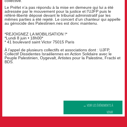
collective.
Le Préfet n’a pas répondu à la mise en demeure qui lui a été
adressée par le mouvement pour la justice et l’UJFP puis le
référé-liberté déposé devant le tribunal administratif par les
mêmes parties a été rejeté. Le concert d’un chanteur qui appelle
au génocide des Palestinien.nes est donc maintenu.
*REJOIGNEZ LA MOBILISATION !*
*Lundi 8 juin • 18h00*
* 41 boulevard saint Victor 75015 Paris
À l’appel de plusieurs collectifs et associations dont : UJFP,
Collectif Dissidentes Israéliennes en Action Solidaire avec le
Peuple Palestinien, Oygevalt, Artistes pour la Palestine, Fracbi et
BDS.
→ VOIR LES ÉVÉNEMENTS À
VENIR
Navigation
de
l’article