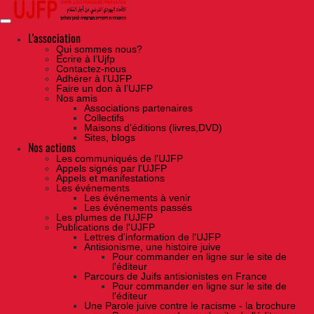
Skip
to
the
content
L'association
Qui sommes nous?
Ecrire à l’Ujfp
Contactez-nous
Adhérer à l’UJFP
Faire un don à l’UJFP
Nos amis
Associations partenaires
Collectifs
Maisons d’éditions (livres,DVD)
Sites, blogs
Nos actions
Les communiqués de l'UJFP
Appels signés par l'UJFP
Appels et manifestations
Les événements
Les événements à venir
Les événements passés
Les plumes de l'UJFP
Publications de l'UJFP
Lettres d'information de l'UJFP
Antisionisme, une histoire juive
Pour commander en ligne sur le site de
l'éditeur
Parcours de Juifs antisionistes en France
Pour commander en ligne sur le site de
l'éditeur
Une Parole juive contre le racisme - la brochure