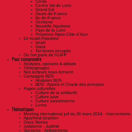
Corse
Centre Val de Loire
Grand Est
Hauts-de-France
Île-de-France
Occitanie
Nouvelle-Aquitaine
Pays de la Loire
Provence-Alpes-Côte d'Azur
En Israël-Palestine
Israël
Gaza
Territoires occupés
Où l'on parle de l'UJFP
Pour comprendre
Analyses, opinions & débats
Témoignages
Nos lecteurs nous écrivent
Campagne BDS
Analyses BDS
BDS : Appels et Charte des principes
Pages culturelles
Culture de la solidarité
Culture juive
Culture palestinienne
Livres
Thématiques
Meeting international juif du 30 mars 2024 - Interventions
Apartheid israélien
Gaza Stories
Judaïsme - Judéité
Sionisme - Antisionisme