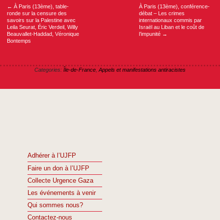
←
À Paris (13ème), table-
À Paris (13ème), conférence-
ronde sur la censure des
débat – Les crimes
savoirs sur la Palestine avec
internationaux commis par
Leila Seurat, Éric Verdeil, Willy
Israël au Liban et le coût de
Beauvallet-Haddad, Véronique
l’impunité
→
Bontemps
Categories:
Île-de-France
,
Appels et manifestations antiracistes
Adhérer à l’UJFP
Faire un don à l’UJFP
Collecte Urgence Gaza
Les événements à venir
Qui sommes nous?
Contactez-nous