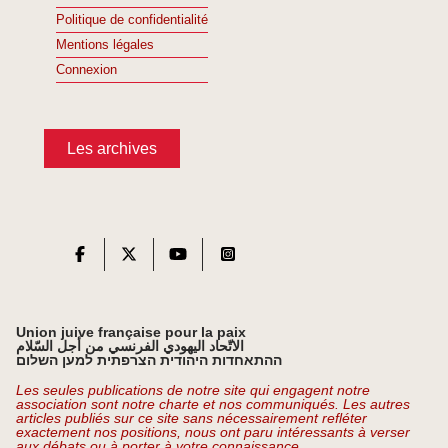
Politique de confidentialité
Mentions légales
Connexion
Les archives
Union juive française pour la paix
الاتّحاد اليهودي الفرنسي من أجل السّلام
ההתאחדות היהודית הצרפתית למען השלום
Les seules publications de notre site qui engagent notre
association sont notre charte et nos communiqués. Les autres
articles publiés sur ce site sans nécessairement refléter
exactement nos positions, nous ont paru intéressants à verser
aux débats ou à porter à votre connaissance.