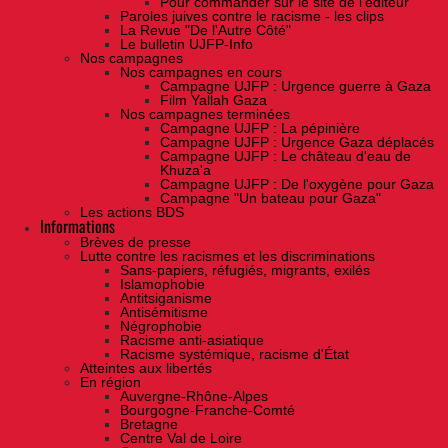
Pour commander sur le site de l'éditeur
Paroles juives contre le racisme - les clips
La Revue "De l'Autre Côté"
Le bulletin UJFP-Info
Nos campagnes
Nos campagnes en cours
Campagne UJFP : Urgence guerre à Gaza
Film Yallah Gaza
Nos campagnes terminées
Campagne UJFP : La pépinière
Campagne UJFP : Urgence Gaza déplacés
Campagne UJFP : Le château d'eau de
Khuza'a
Campagne UJFP : De l'oxygène pour Gaza
Campagne "Un bateau pour Gaza"
Les actions BDS
Informations
Brèves de presse
Lutte contre les racismes et les discriminations
Sans-papiers, réfugiés, migrants, exilés
Islamophobie
Antitsiganisme
Antisémitisme
Négrophobie
Racisme anti-asiatique
Racisme systémique, racisme d'État
Atteintes aux libertés
En région
Auvergne-Rhône-Alpes
Bourgogne-Franche-Comté
Bretagne
Centre Val de Loire