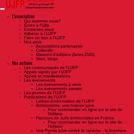
Skip
to
the
content
L'association
Qui sommes nous?
Ecrire à l’Ujfp
Contactez-nous
Adhérer à l’UJFP
Faire un don à l’UJFP
Nos amis
Associations partenaires
Collectifs
Maisons d’éditions (livres,DVD)
Sites, blogs
Nos actions
Les communiqués de l'UJFP
Appels signés par l'UJFP
Appels et manifestations
Les événements
Les événements à venir
Les événements passés
Les plumes de l'UJFP
Publications de l'UJFP
Lettres d'information de l'UJFP
Antisionisme, une histoire juive
Pour commander en ligne sur le site de
l'éditeur
Parcours de Juifs antisionistes en France
Pour commander en ligne sur le site de
l'éditeur
Une Parole juive contre le racisme - la brochure