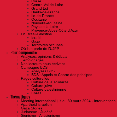
Corse
Centre Val de Loire
Grand Est
Hauts-de-France
Île-de-France
Occitanie
Nouvelle-Aquitaine
Pays de la Loire
Provence-Alpes-Côte d'Azur
En Israël-Palestine
Israël
Gaza
Territoires occupés
Où l'on parle de l'UJFP
Pour comprendre
Analyses, opinions & débats
Témoignages
Nos lecteurs nous écrivent
Campagne BDS
Analyses BDS
BDS : Appels et Charte des principes
Pages culturelles
Culture de la solidarité
Culture juive
Culture palestinienne
Livres
Thématiques
Meeting international juif du 30 mars 2024 - Interventions
Apartheid israélien
Gaza Stories
Judaïsme - Judéité
Sionisme - Antisionisme