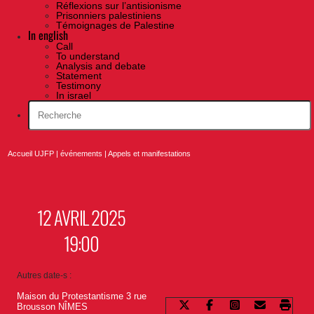
Réflexions sur l’antisionisme
Prisonniers palestiniens
Témoignages de Palestine
In english
Call
To understand
Analysis and debate
Statement
Testimony
In israel
Accueil UJFP
|
événements
|
Appels et manifestations
12 AVRIL 2025
19:00
Autres date-s :
Maison du Protestantisme 3 rue
Brousson NÎMES