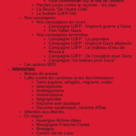
Pour commander sur le site de l'éditeur
Paroles juives contre le racisme - les clips
La Revue "De l'Autre Côté"
Le bulletin UJFP-Info
Nos campagnes
Nos campagnes en cours
Campagne UJFP : Urgence guerre à Gaza
Film Yallah Gaza
Nos campagnes terminées
Campagne UJFP : La pépinière
Campagne UJFP : Urgence Gaza déplacés
Campagne UJFP : Le château d'eau de
Khuza'a
Campagne UJFP : De l'oxygène pour Gaza
Campagne "Un bateau pour Gaza"
Les actions BDS
Informations
Brèves de presse
Lutte contre les racismes et les discriminations
Sans-papiers, réfugiés, migrants, exilés
Islamophobie
Antitsiganisme
Antisémitisme
Négrophobie
Racisme anti-asiatique
Racisme systémique, racisme d'État
Atteintes aux libertés
En région
Auvergne-Rhône-Alpes
Bourgogne-Franche-Comté
Bretagne
Centre Val de Loire