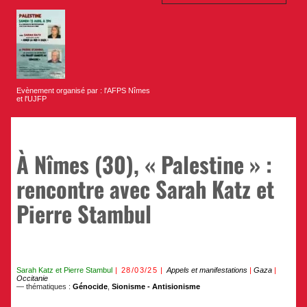
Evènement organisé par : l'AFPS Nîmes
et l'UJFP
À Nîmes (30), « Palestine » :
rencontre avec Sarah Katz et
Pierre Stambul
Sarah Katz
et
Pierre Stambul
28/03/25
Appels et manifestations
|
Gaza
|
Occitanie
— thématiques :
Génocide
,
Sionisme - Antisionisme