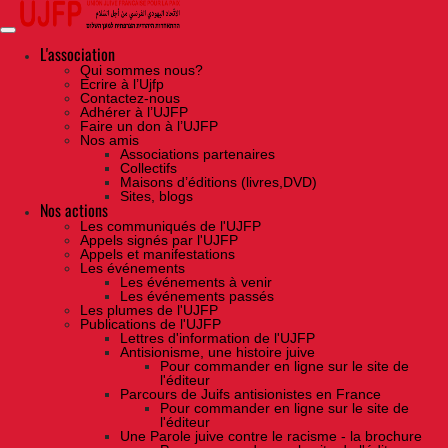
Skip
to
the
content
L'association
Qui sommes nous?
Ecrire à l’Ujfp
Contactez-nous
Adhérer à l’UJFP
Faire un don à l’UJFP
Nos amis
Associations partenaires
Collectifs
Maisons d’éditions (livres,DVD)
Sites, blogs
Nos actions
Les communiqués de l'UJFP
Appels signés par l'UJFP
Appels et manifestations
Les événements
Les événements à venir
Les événements passés
Les plumes de l'UJFP
Publications de l'UJFP
Lettres d'information de l'UJFP
Antisionisme, une histoire juive
Pour commander en ligne sur le site de
l'éditeur
Parcours de Juifs antisionistes en France
Pour commander en ligne sur le site de
l'éditeur
Une Parole juive contre le racisme - la brochure