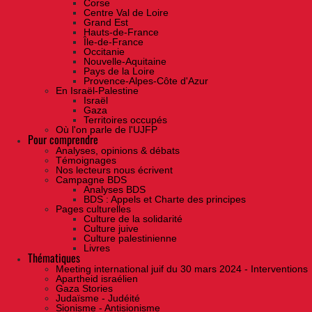
Corse
Centre Val de Loire
Grand Est
Hauts-de-France
Île-de-France
Occitanie
Nouvelle-Aquitaine
Pays de la Loire
Provence-Alpes-Côte d'Azur
En Israël-Palestine
Israël
Gaza
Territoires occupés
Où l'on parle de l'UJFP
Pour comprendre
Analyses, opinions & débats
Témoignages
Nos lecteurs nous écrivent
Campagne BDS
Analyses BDS
BDS : Appels et Charte des principes
Pages culturelles
Culture de la solidarité
Culture juive
Culture palestinienne
Livres
Thématiques
Meeting international juif du 30 mars 2024 - Interventions
Apartheid israélien
Gaza Stories
Judaïsme - Judéité
Sionisme - Antisionisme