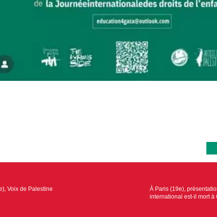
e), Voix de Palestine
À Paris (19e), présentation
international est-il mort 