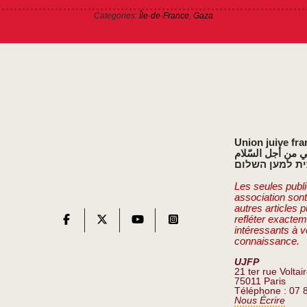
Categories:
Île-de-France
,
Gaza
Union juive fra
ي من أجل السّلام
ת למען השלום
Les seules publi
association son
autres articles 
refléter exactem
intéressants à v
connaissance.
UJFP
21 ter rue Voltai
75011 Paris
Téléphone : 07 
Nous Écrire