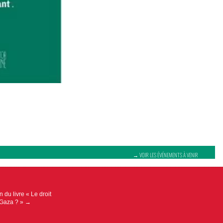
→ VOIR LES ÉVÉNEMENTS À VENIR
 du livre « Le droit
à Gaza ? »
→