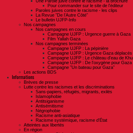
Une Parole juive contre le racisme - la brochure
Pour commander sur le site de l'éditeur
Paroles juives contre le racisme - les clips
La Revue "De l'Autre Côté"
Le bulletin UJFP-Info
Nos campagnes
Nos campagnes en cours
Campagne UJFP : Urgence guerre à Gaza
Film Yallah Gaza
Nos campagnes terminées
Campagne UJFP : La pépinière
Campagne UJFP : Urgence Gaza déplacés
Campagne UJFP : Le château d'eau de Khu
Campagne UJFP : De l'oxygène pour Gaza
Campagne "Un bateau pour Gaza"
Les actions BDS
Informations
Brèves de presse
Lutte contre les racismes et les discriminations
Sans-papiers, réfugiés, migrants, exilés
Islamophobie
Antitsiganisme
Antisémitisme
Négrophobie
Racisme anti-asiatique
Racisme systémique, racisme d'État
Atteintes aux libertés
En région