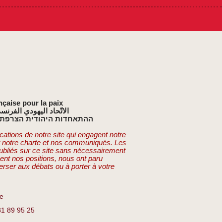
nçaise pour la paix
الاتّحاد اليهودي الفرنس
ההתאחדות היהודית הצרפתי
cations de notre site qui engagent notre
t notre charte et nos communiqués. Les
publiés sur ce site sans nécessairement
ent nos positions, nous ont paru
erser aux débats ou à porter à votre
re
81 89 95 25