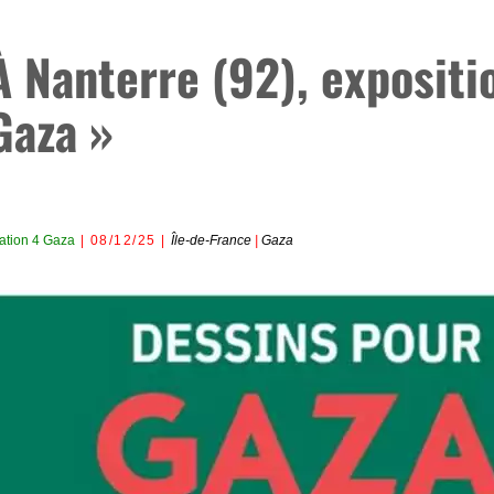
À Nanterre (92), expositi
Gaza »
ation 4 Gaza
08/12/25
Île-de-France
|
Gaza