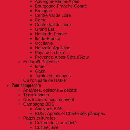
Auvergne-Rhône-Alpes
Bourgogne-Franche-Comté
Bretagne
Centre Val de Loire
Corse
Centre Val de Loire
Grand Est
Hauts-de-France
Île-de-France
Occitanie
Nouvelle-Aquitaine
Pays de la Loire
Provence-Alpes-Côte d'Azur
En Israël-Palestine
Israël
Gaza
Territoires occupés
Où l'on parle de l'UJFP
Pour comprendre
Analyses, opinions & débats
Témoignages
Nos lecteurs nous écrivent
Campagne BDS
Analyses BDS
BDS : Appels et Charte des principes
Pages culturelles
Culture de la solidarité
Culture juive