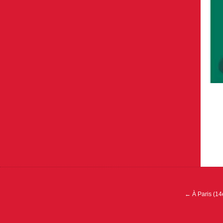
Navigation
de
l’article
←
À Paris (14