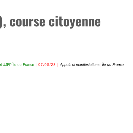
), course citoyenne
et
UJFP Île-de-France
07/05/23
Appels et manifestations
|
Île-de-France