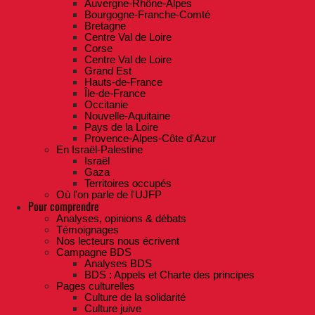
Auvergne-Rhône-Alpes
Bourgogne-Franche-Comté
Bretagne
Centre Val de Loire
Corse
Centre Val de Loire
Grand Est
Hauts-de-France
Île-de-France
Occitanie
Nouvelle-Aquitaine
Pays de la Loire
Provence-Alpes-Côte d'Azur
En Israël-Palestine
Israël
Gaza
Territoires occupés
Où l'on parle de l'UJFP
Pour comprendre
Analyses, opinions & débats
Témoignages
Nos lecteurs nous écrivent
Campagne BDS
Analyses BDS
BDS : Appels et Charte des principes
Pages culturelles
Culture de la solidarité
Culture juive