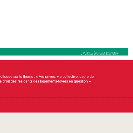
→ VOIR LES ÉVÉNEMENTS À VENIR
olloque sur le thème : « Vie privée, vie collective, cadre de
le droit des résidents des logements-foyers en question »
→