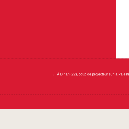
Navigation
de
l’article
←
À Dinan (22), coup de projecteur sur la Palest