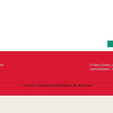
ine
À Paris (7ème), c
représentation : 
Categories:
Appels et manifestations
,
Île-de-France