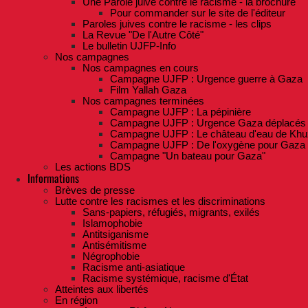
Une Parole juive contre le racisme - la brochure
Pour commander sur le site de l'éditeur
Paroles juives contre le racisme - les clips
La Revue "De l'Autre Côté"
Le bulletin UJFP-Info
Nos campagnes
Nos campagnes en cours
Campagne UJFP : Urgence guerre à Gaza
Film Yallah Gaza
Nos campagnes terminées
Campagne UJFP : La pépinière
Campagne UJFP : Urgence Gaza déplacés
Campagne UJFP : Le château d'eau de Khu
Campagne UJFP : De l'oxygène pour Gaza
Campagne "Un bateau pour Gaza"
Les actions BDS
Informations
Brèves de presse
Lutte contre les racismes et les discriminations
Sans-papiers, réfugiés, migrants, exilés
Islamophobie
Antitsiganisme
Antisémitisme
Négrophobie
Racisme anti-asiatique
Racisme systémique, racisme d'État
Atteintes aux libertés
En région