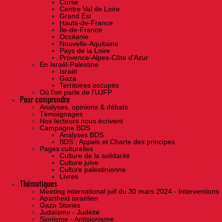
Corse
Centre Val de Loire
Grand Est
Hauts-de-France
Île-de-France
Occitanie
Nouvelle-Aquitaine
Pays de la Loire
Provence-Alpes-Côte d'Azur
En Israël-Palestine
Israël
Gaza
Territoires occupés
Où l'on parle de l'UJFP
Pour comprendre
Analyses, opinions & débats
Témoignages
Nos lecteurs nous écrivent
Campagne BDS
Analyses BDS
BDS : Appels et Charte des principes
Pages culturelles
Culture de la solidarité
Culture juive
Culture palestinienne
Livres
Thématiques
Meeting international juif du 30 mars 2024 - Interventions
Apartheid israélien
Gaza Stories
Judaïsme - Judéité
Sionisme - Antisionisme