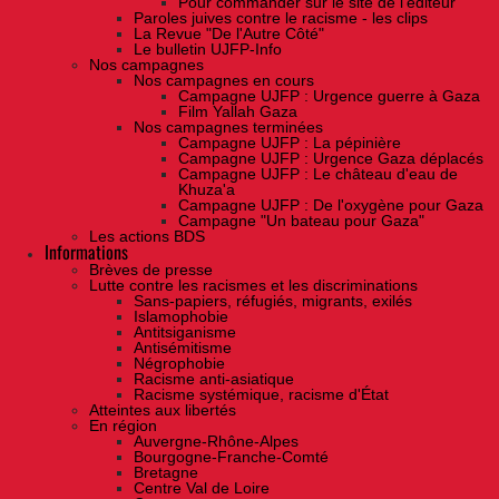
Pour commander sur le site de l'éditeur
Paroles juives contre le racisme - les clips
La Revue "De l'Autre Côté"
Le bulletin UJFP-Info
Nos campagnes
Nos campagnes en cours
Campagne UJFP : Urgence guerre à Gaza
Film Yallah Gaza
Nos campagnes terminées
Campagne UJFP : La pépinière
Campagne UJFP : Urgence Gaza déplacés
Campagne UJFP : Le château d'eau de
Khuza'a
Campagne UJFP : De l'oxygène pour Gaza
Campagne "Un bateau pour Gaza"
Les actions BDS
Informations
Brèves de presse
Lutte contre les racismes et les discriminations
Sans-papiers, réfugiés, migrants, exilés
Islamophobie
Antitsiganisme
Antisémitisme
Négrophobie
Racisme anti-asiatique
Racisme systémique, racisme d'État
Atteintes aux libertés
En région
Auvergne-Rhône-Alpes
Bourgogne-Franche-Comté
Bretagne
Centre Val de Loire