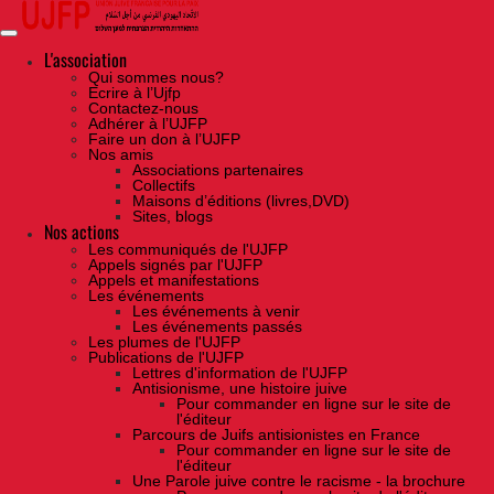
Skip
to
the
content
L'association
Qui sommes nous?
Ecrire à l’Ujfp
Contactez-nous
Adhérer à l’UJFP
Faire un don à l’UJFP
Nos amis
Associations partenaires
Collectifs
Maisons d’éditions (livres,DVD)
Sites, blogs
Nos actions
Les communiqués de l'UJFP
Appels signés par l'UJFP
Appels et manifestations
Les événements
Les événements à venir
Les événements passés
Les plumes de l'UJFP
Publications de l'UJFP
Lettres d'information de l'UJFP
Antisionisme, une histoire juive
Pour commander en ligne sur le site de
l'éditeur
Parcours de Juifs antisionistes en France
Pour commander en ligne sur le site de
l'éditeur
Une Parole juive contre le racisme - la brochure