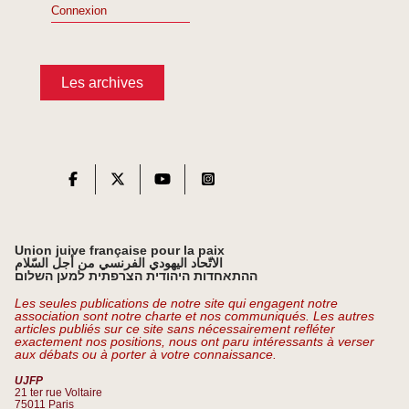
Connexion
Les archives
Union juive française pour la paix
الاتّحاد اليهودي الفرنسي من أجل السّلام
ההתאחדות היהודית הצרפתית למען השלום
Les seules publications de notre site qui engagent notre
association sont notre charte et nos communiqués. Les autres
articles publiés sur ce site sans nécessairement refléter
exactement nos positions, nous ont paru intéressants à verser
aux débats ou à porter à votre connaissance.
UJFP
21 ter rue Voltaire
75011 Paris