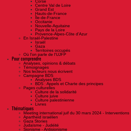
Corse
Centre Val de Loire
Grand Est
Hauts-de-France
Île-de-France
Occitanie
Nouvelle-Aquitaine
Pays de la Loire
Provence-Alpes-Côte d'Azur
En Israël-Palestine
Israël
Gaza
Territoires occupés
Où l'on parle de l'UJFP
Pour comprendre
Analyses, opinions & débats
Témoignages
Nos lecteurs nous écrivent
Campagne BDS
Analyses BDS
BDS : Appels et Charte des principes
Pages culturelles
Culture de la solidarité
Culture juive
Culture palestinienne
Livres
Thématiques
Meeting international juif du 30 mars 2024 - Interventions
Apartheid israélien
Gaza Stories
Judaïsme - Judéité
Sionisme - Antisionisme