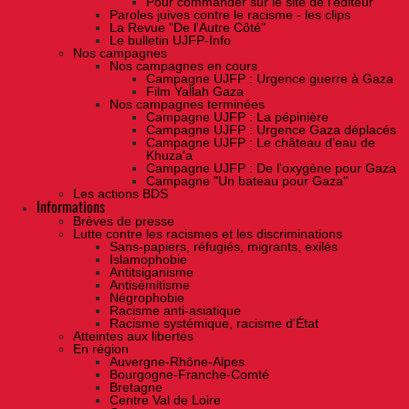
Pour commander sur le site de l'éditeur
Paroles juives contre le racisme - les clips
La Revue "De l'Autre Côté"
Le bulletin UJFP-Info
Nos campagnes
Nos campagnes en cours
Campagne UJFP : Urgence guerre à Gaza
Film Yallah Gaza
Nos campagnes terminées
Campagne UJFP : La pépinière
Campagne UJFP : Urgence Gaza déplacés
Campagne UJFP : Le château d'eau de
Khuza'a
Campagne UJFP : De l'oxygène pour Gaza
Campagne "Un bateau pour Gaza"
Les actions BDS
Informations
Brèves de presse
Lutte contre les racismes et les discriminations
Sans-papiers, réfugiés, migrants, exilés
Islamophobie
Antitsiganisme
Antisémitisme
Négrophobie
Racisme anti-asiatique
Racisme systémique, racisme d'État
Atteintes aux libertés
En région
Auvergne-Rhône-Alpes
Bourgogne-Franche-Comté
Bretagne
Centre Val de Loire