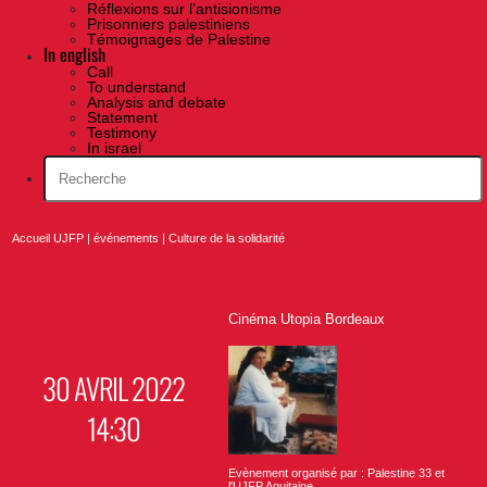
Réflexions sur l’antisionisme
Prisonniers palestiniens
Témoignages de Palestine
In english
Call
To understand
Analysis and debate
Statement
Testimony
In israel
Accueil UJFP
|
événements
|
Culture de la solidarité
Cinéma Utopia Bordeaux
30 AVRIL 2022
14:30
Evènement organisé par : Palestine 33 et
l'UJFP Aquitaine