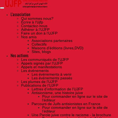
Skip
to
the
content
L'association
Qui sommes nous?
Ecrire à l’Ujfp
Contactez-nous
Adhérer à l’UJFP
Faire un don à l’UJFP
Nos amis
Associations partenaires
Collectifs
Maisons d’éditions (livres,DVD)
Sites, blogs
Nos actions
Les communiqués de l'UJFP
Appels signés par l'UJFP
Appels et manifestations
Les événements
Les événements à venir
Les événements passés
Les plumes de l'UJFP
Publications de l'UJFP
Lettres d'information de l'UJFP
Antisionisme, une histoire juive
Pour commander en ligne sur le site de
l'éditeur
Parcours de Juifs antisionistes en France
Pour commander en ligne sur le site de
l'éditeur
Une Parole juive contre le racisme - la brochure