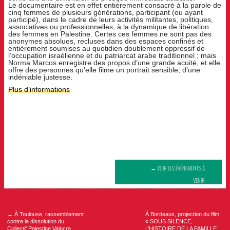
Le documentaire est en effet entièrement consacré à la parole de
cinq femmes de plusieurs générations, participant (ou ayant
participé), dans le cadre de leurs activités militantes, politiques,
associatives ou professionnelles, à la dynamique de libération
des femmes en Palestine. Certes ces femmes ne sont pas des
anonymes absolues, recluses dans des espaces confinés et
entièrement soumises au quotidien doublement oppressif de
l’occupation israélienne et du patriarcat arabe traditionnel ; mais
Norma Marcos enregistre des propos d’une grande acuité, et elle
offre des personnes qu’elle filme un portrait sensible, d’une
indéniable justesse.
Plus d’informations
→ VOIR LES ÉVÉNEMENTS À
VENIR
Navigation
de
l’article
←
À Toulouse, rassemblement
À Bordeaux, projection du film
contre la dissolution du
« SOUS SILENCE,
Collectif Palestine Vaincra
L’HISTOIRE DE LA FAMILLE