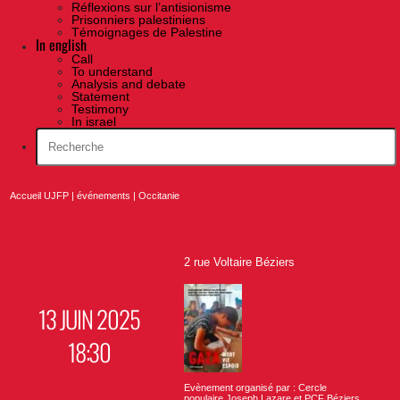
Réflexions sur l’antisionisme
Prisonniers palestiniens
Témoignages de Palestine
In english
Call
To understand
Analysis and debate
Statement
Testimony
In israel
Accueil UJFP
|
événements
|
Occitanie
2 rue Voltaire Béziers
13 JUIN 2025
18:30
Evènement organisé par : Cercle
populaire Joseph Lazare et PCF Béziers