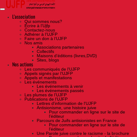
Skip
to
the
content
L'association
Qui sommes nous?
Ecrire à l’Ujfp
Contactez-nous
Adhérer à l’UJFP
Faire un don à l’UJFP
Nos amis
Associations partenaires
Collectifs
Maisons d’éditions (livres,DVD)
Sites, blogs
Nos actions
Les communiqués de l'UJFP
Appels signés par l'UJFP
Appels et manifestations
Les événements
Les événements à venir
Les événements passés
Les plumes de l'UJFP
Publications de l'UJFP
Lettres d'information de l'UJFP
Antisionisme, une histoire juive
Pour commander en ligne sur le site de
l'éditeur
Parcours de Juifs antisionistes en France
Pour commander en ligne sur le site de
l'éditeur
Une Parole juive contre le racisme - la brochure