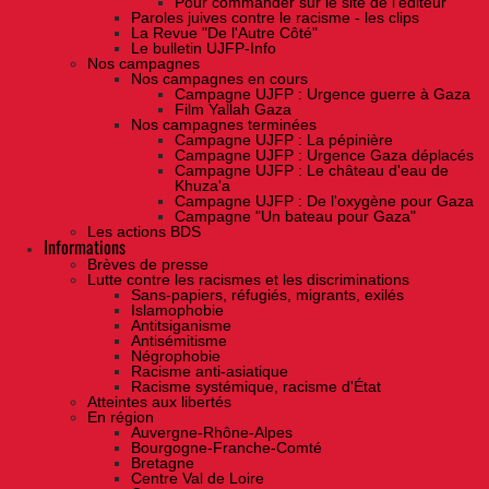
Pour commander sur le site de l'éditeur
Paroles juives contre le racisme - les clips
La Revue "De l'Autre Côté"
Le bulletin UJFP-Info
Nos campagnes
Nos campagnes en cours
Campagne UJFP : Urgence guerre à Gaza
Film Yallah Gaza
Nos campagnes terminées
Campagne UJFP : La pépinière
Campagne UJFP : Urgence Gaza déplacés
Campagne UJFP : Le château d'eau de
Khuza'a
Campagne UJFP : De l'oxygène pour Gaza
Campagne "Un bateau pour Gaza"
Les actions BDS
Informations
Brèves de presse
Lutte contre les racismes et les discriminations
Sans-papiers, réfugiés, migrants, exilés
Islamophobie
Antitsiganisme
Antisémitisme
Négrophobie
Racisme anti-asiatique
Racisme systémique, racisme d'État
Atteintes aux libertés
En région
Auvergne-Rhône-Alpes
Bourgogne-Franche-Comté
Bretagne
Centre Val de Loire