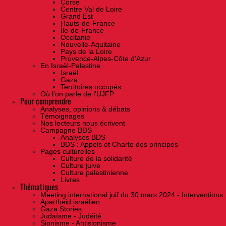
Corse
Centre Val de Loire
Grand Est
Hauts-de-France
Île-de-France
Occitanie
Nouvelle-Aquitaine
Pays de la Loire
Provence-Alpes-Côte d'Azur
En Israël-Palestine
Israël
Gaza
Territoires occupés
Où l'on parle de l'UJFP
Pour comprendre
Analyses, opinions & débats
Témoignages
Nos lecteurs nous écrivent
Campagne BDS
Analyses BDS
BDS : Appels et Charte des principes
Pages culturelles
Culture de la solidarité
Culture juive
Culture palestinienne
Livres
Thématiques
Meeting international juif du 30 mars 2024 - Interventions
Apartheid israélien
Gaza Stories
Judaïsme - Judéité
Sionisme - Antisionisme