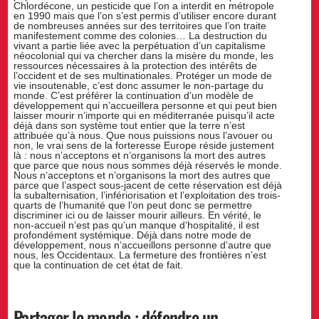
Chlordécone, un pesticide que l’on a interdit en métropole
en 1990 mais que l’on s’est permis d’utiliser encore durant
de nombreuses années sur des territoires que l’on traite
manifestement comme des colonies… La destruction du
vivant a partie liée avec la perpétuation d’un capitalisme
néocolonial qui va chercher dans la misère du monde, les
ressources nécessaires à la protection des intérêts de
l’occident et de ses multinationales. Protéger un mode de
vie insoutenable, c’est donc assumer le non-partage du
monde. C’est préférer la continuation d’un modèle de
développement qui n’accueillera personne et qui peut bien
laisser mourir n’importe qui en méditerranée puisqu’il acte
déjà dans son système tout entier que la terre n’est
attribuée qu’à nous. Que nous puissions nous l’avouer ou
non, le vrai sens de la forteresse Europe réside justement
là : nous n’acceptons et n’organisons la mort des autres
que parce que nous nous sommes déjà réservés le monde.
Nous n’acceptons et n’organisons la mort des autres que
parce que l’aspect sous-jacent de cette réservation est déjà
la subalternisation, l’infériorisation et l’exploitation des trois-
quarts de l’humanité que l’on peut donc se permettre
discriminer ici ou de laisser mourir ailleurs. En vérité, le
non-accueil n’est pas qu’un manque d’hospitalité, il est
profondément systémique. Déjà dans notre mode de
développement, nous n’accueillons personne d’autre que
nous, les Occidentaux. La fermeture des frontières n’est
que la continuation de cet état de fait.
Partager le monde : défendre un