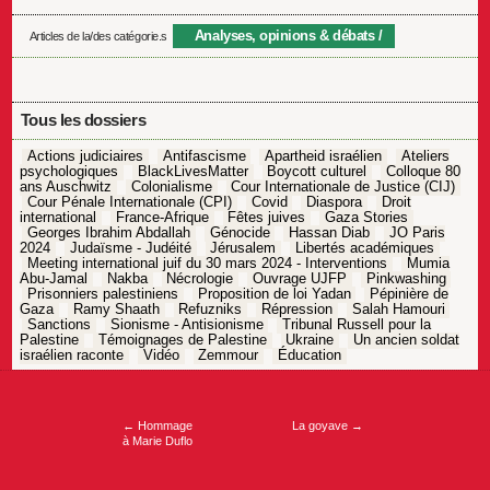
Analyses, opinions & débats
Articles de la/des catégorie.s
Tous les dossiers
Actions judiciaires
Antifascisme
Apartheid israélien
Ateliers
psychologiques
BlackLivesMatter
Boycott culturel
Colloque 80
ans Auschwitz
Colonialisme
Cour Internationale de Justice (CIJ)
Cour Pénale Internationale (CPI)
Covid
Diaspora
Droit
international
France-Afrique
Fêtes juives
Gaza Stories
Georges Ibrahim Abdallah
Génocide
Hassan Diab
JO Paris
2024
Judaïsme - Judéité
Jérusalem
Libertés académiques
Meeting international juif du 30 mars 2024 - Interventions
Mumia
Abu-Jamal
Nakba
Nécrologie
Ouvrage UJFP
Pinkwashing
Prisonniers palestiniens
Proposition de loi Yadan
Pépinière de
Gaza
Ramy Shaath
Refuzniks
Répression
Salah Hamouri
Sanctions
Sionisme - Antisionisme
Tribunal Russell pour la
Palestine
Témoignages de Palestine
Ukraine
Un ancien soldat
israélien raconte
Vidéo
Zemmour
Éducation
Navigation
de
l’article
←
Hommage
La goyave
→
à Marie Duflo