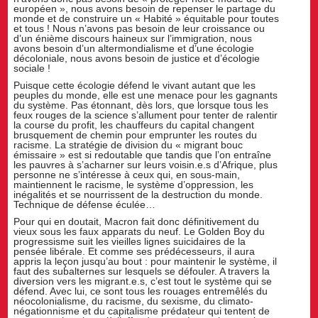
européen », nous avons besoin de repenser le partage du
monde et de construire un « Habité » équitable pour toutes
et tous ! Nous n’avons pas besoin de leur croissance ou
d’un énième discours haineux sur l’immigration, nous
avons besoin d’un altermondialisme et d’une écologie
décoloniale, nous avons besoin de justice et d’écologie
sociale !
Puisque cette écologie défend le vivant autant que les
peuples du monde, elle est une menace pour les gagnants
du système. Pas étonnant, dès lors, que lorsque tous les
feux rouges de la science s’allument pour tenter de ralentir
la course du profit, les chauffeurs du capital changent
brusquement de chemin pour emprunter les routes du
racisme. La stratégie de division du « migrant bouc
émissaire » est si redoutable que tandis que l’on entraîne
les pauvres à s’acharner sur leurs voisin.e.s d’Afrique, plus
personne ne s’intéresse à ceux qui, en sous-main,
maintiennent le racisme, le système d’oppression, les
inégalités et se nourrissent de la destruction du monde.
Technique de défense éculée…
Pour qui en doutait, Macron fait donc définitivement du
vieux sous les faux apparats du neuf. Le Golden Boy du
progressisme suit les vieilles lignes suicidaires de la
pensée libérale. Et comme ses prédécesseurs, il aura
appris la leçon jusqu’au bout : pour maintenir le système, il
faut des subalternes sur lesquels se défouler. A travers la
diversion vers les migrant.e.s, c’est tout le système qui se
défend. Avec lui, ce sont tous les rouages entremêlés du
néocolonialisme, du racisme, du sexisme, du climato-
négationnisme et du capitalisme prédateur qui tentent de