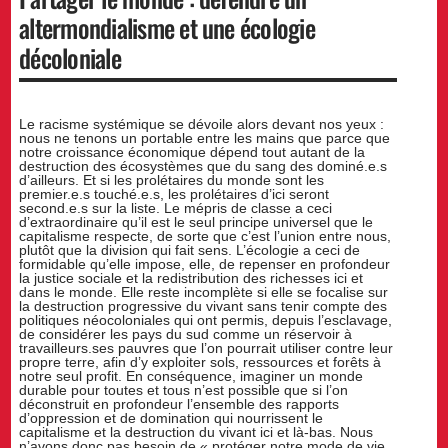
altermondialisme et une écologie
décoloniale
Le racisme systémique se dévoile alors devant nos yeux :
nous ne tenons un portable entre les mains que parce que
notre croissance économique dépend tout autant de la
destruction des écosystèmes que du sang des dominé.e.s
d’ailleurs. Et si les prolétaires du monde sont les
premier.e.s touché.e.s, les prolétaires d’ici seront
second.e.s sur la liste. Le mépris de classe a ceci
d’extraordinaire qu’il est le seul principe universel que le
capitalisme respecte, de sorte que c’est l’union entre nous,
plutôt que la division qui fait sens. L’écologie a ceci de
formidable qu’elle impose, elle, de repenser en profondeur
la justice sociale et la redistribution des richesses ici et
dans le monde. Elle reste incomplète si elle se focalise sur
la destruction progressive du vivant sans tenir compte des
politiques néocoloniales qui ont permis, depuis l’esclavage,
de considérer les pays du sud comme un réservoir à
travailleurs.ses pauvres que l’on pourrait utiliser contre leur
propre terre, afin d’y exploiter sols, ressources et forêts à
notre seul profit. En conséquence, imaginer un monde
durable pour toutes et tous n’est possible que si l’on
déconstruit en profondeur l’ensemble des rapports
d’oppression et de domination qui nourrissent le
capitalisme et la destruction du vivant ici et là-bas. Nous
n’avons donc pas besoin de « protéger notre mode de vie