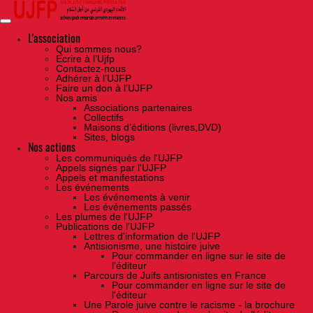
Skip
to
the
content
L'association
Qui sommes nous?
Ecrire à l’Ujfp
Contactez-nous
Adhérer à l’UJFP
Faire un don à l’UJFP
Nos amis
Associations partenaires
Collectifs
Maisons d’éditions (livres,DVD)
Sites, blogs
Nos actions
Les communiqués de l'UJFP
Appels signés par l'UJFP
Appels et manifestations
Les événements
Les événements à venir
Les événements passés
Les plumes de l'UJFP
Publications de l'UJFP
Lettres d'information de l'UJFP
Antisionisme, une histoire juive
Pour commander en ligne sur le site de
l'éditeur
Parcours de Juifs antisionistes en France
Pour commander en ligne sur le site de
l'éditeur
Une Parole juive contre le racisme - la brochure