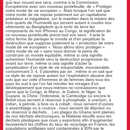
que leur nouvel axe sera, comme à la Commission
Européenne avec son nouveau portefeuille, de « Protéger
notre mode de vie européen ». Mais lorsque l’on sait que
notre mode de vie repose justement sur un capitalisme
prédateur et inégalitaire, sur le maintien dans la misère des
trois quarts de l’humanité qui servent autant à coudre nos
vêtements au Bangladesh qu’à sortir de terre les
composants de nos IPhones au Congo, la signification de
ce nouveau portefeuille prend tout son sens : il acte le
refus ferme de partager le monde et d’en perpétuer la
destruction que suppose justement la « protection de notre
mode de vie européen ». Nous allons donc protéger «
notre mode de vie » sans nous donner la peine de
construire un monde équitable, même si cela signifie
acheminer l’humanité vers la destruction progressive du
vivant sur terre, même si cela signifie d’acter la
perpétuation d’un style de vie inexportable, insoutenable,
consommant 3, 4, 5 planètes par an ; même si on sait que
ce style de vie repose autant sur l’exploitation abusive des
sols que sur celle d’hommes et de femmes dans tous les
pays du sud à qui l’on fait miroiter les mirages d’un
développement que nous-mêmes ne connaissons que
parce que le Congo, le Maroc, le Gabon, le Niger, la
Guyane, la Chine, l’Indonésie, le Cambodge ou encore le
Brésil nous servent à réservoir à phosphate, à uranium, à
coltan, à pétrole, à bois ou à cobalt ; nous servent d’usines
à assemblage ou à couture ; nous servent de dépotoir ou
de réservoir à déchets… Les plages du Ghana sont pleines
de nos déchets électroniques, la Malaisie étouffe sous les
déchets plastiques que nous y exportons afin d’augmenter
faussement les chiffres du taux de recyclage en France, les
populations antillaises sont contaminées à 90% par le