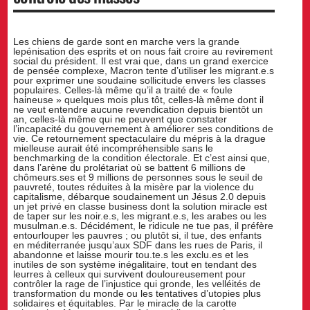
Les chiens de garde sont en marche vers la grande
lepénisation des esprits et on nous fait croire au revirement
social du président. Il est vrai que, dans un grand exercice
de pensée complexe, Macron tente d’utiliser les migrant.e.s
pour exprimer une soudaine sollicitude envers les classes
populaires. Celles-là même qu’il a traité de « foule
haineuse » quelques mois plus tôt, celles-là même dont il
ne veut entendre aucune revendication depuis bientôt un
an, celles-là même qui ne peuvent que constater
l’incapacité du gouvernement à améliorer ses conditions de
vie. Ce retournement spectaculaire du mépris à la drague
mielleuse aurait été incompréhensible sans le
benchmarking de la condition électorale. Et c’est ainsi que,
dans l’arène du prolétariat où se battent 6 millions de
chômeurs.ses et 9 millions de personnes sous le seuil de
pauvreté, toutes réduites à la misère par la violence du
capitalisme, débarque soudainement un Jésus 2.0 depuis
un jet privé en classe business dont la solution miracle est
de taper sur les noir.e.s, les migrant.e.s, les arabes ou les
musulman.e.s. Décidément, le ridicule ne tue pas, il préfère
entourlouper les pauvres ; ou plutôt si, il tue, des enfants
en méditerranée jusqu’aux SDF dans les rues de Paris, il
abandonne et laisse mourir tou.te.s les exclu.es et les
inutiles de son système inégalitaire, tout en tendant des
leurres à celleux qui survivent douloureusement pour
contrôler la rage de l’injustice qui gronde, les velléités de
transformation du monde ou les tentatives d’utopies plus
solidaires et équitables. Par le miracle de la carotte