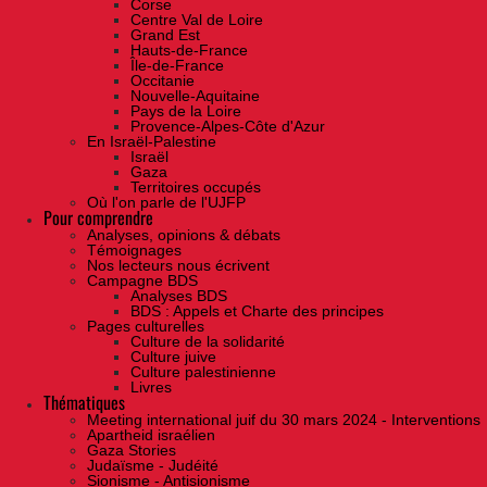
Corse
Centre Val de Loire
Grand Est
Hauts-de-France
Île-de-France
Occitanie
Nouvelle-Aquitaine
Pays de la Loire
Provence-Alpes-Côte d'Azur
En Israël-Palestine
Israël
Gaza
Territoires occupés
Où l'on parle de l'UJFP
Pour comprendre
Analyses, opinions & débats
Témoignages
Nos lecteurs nous écrivent
Campagne BDS
Analyses BDS
BDS : Appels et Charte des principes
Pages culturelles
Culture de la solidarité
Culture juive
Culture palestinienne
Livres
Thématiques
Meeting international juif du 30 mars 2024 - Interventions
Apartheid israélien
Gaza Stories
Judaïsme - Judéité
Sionisme - Antisionisme