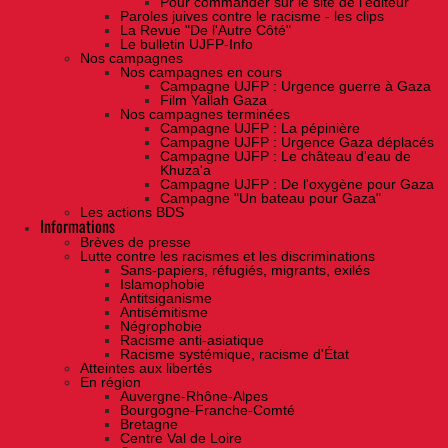
Pour commander sur le site de l'éditeur
Paroles juives contre le racisme - les clips
La Revue "De l'Autre Côté"
Le bulletin UJFP-Info
Nos campagnes
Nos campagnes en cours
Campagne UJFP : Urgence guerre à Gaza
Film Yallah Gaza
Nos campagnes terminées
Campagne UJFP : La pépinière
Campagne UJFP : Urgence Gaza déplacés
Campagne UJFP : Le château d'eau de
Khuza'a
Campagne UJFP : De l'oxygène pour Gaza
Campagne "Un bateau pour Gaza"
Les actions BDS
Informations
Brèves de presse
Lutte contre les racismes et les discriminations
Sans-papiers, réfugiés, migrants, exilés
Islamophobie
Antitsiganisme
Antisémitisme
Négrophobie
Racisme anti-asiatique
Racisme systémique, racisme d'État
Atteintes aux libertés
En région
Auvergne-Rhône-Alpes
Bourgogne-Franche-Comté
Bretagne
Centre Val de Loire