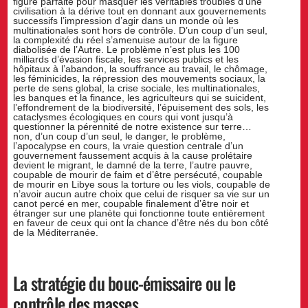
figure parfaite pour masquer les véritables troubles d’une
civilisation à la dérive tout en donnant aux gouvernements
successifs l’impression d’agir dans un monde où les
multinationales sont hors de contrôle. D’un coup d’un seul,
la complexité du réel s’amenuise autour de la figure
diabolisée de l’Autre. Le problème n’est plus les 100
milliards d’évasion fiscale, les services publics et les
hôpitaux à l’abandon, la souffrance au travail, le chômage,
les féminicides, la répression des mouvements sociaux, la
perte de sens global, la crise sociale, les multinationales,
les banques et la finance, les agriculteurs qui se suicident,
l’effondrement de la biodiversité, l’épuisement des sols, les
cataclysmes écologiques en cours qui vont jusqu’à
questionner la pérennité de notre existence sur terre…
non, d’un coup d’un seul, le danger, le problème,
l’apocalypse en cours, la vraie question centrale d’un
gouvernement faussement acquis à la cause prolétaire
devient le migrant, le damné de la terre, l’autre pauvre,
coupable de mourir de faim et d’être persécuté, coupable
de mourir en Libye sous la torture ou les viols, coupable de
n’avoir aucun autre choix que celui de risquer sa vie sur un
canot percé en mer, coupable finalement d’être noir et
étranger sur une planète qui fonctionne toute entièrement
en faveur de ceux qui ont la chance d’être nés du bon côté
de la Méditerranée.
La stratégie du bouc-émissaire ou le
contrôle des masses