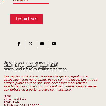
Connexion
»
Les archives
Union juive française pour la paix
الاتّحاد اليهودي الفرنسي من أجل السّلام
ההתאחדות היהודית הצרפתית למען השלום
Les seules publications de notre site qui engagent notre
association sont notre charte et nos communiqués. Les autres
articles publiés sur ce site sans nécessairement refléter
exactement nos positions, nous ont paru intéressants à verser
aux débats ou à porter à votre connaissance.
UJFP
21 ter rue Voltaire
75011 Paris
Téléphone : 07 81 89 95 25