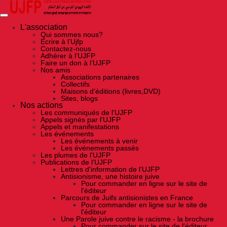
Skip
to
the
content
L'association
Qui sommes nous?
Ecrire à l’Ujfp
Contactez-nous
Adhérer à l’UJFP
Faire un don à l’UJFP
Nos amis
Associations partenaires
Collectifs
Maisons d’éditions (livres,DVD)
Sites, blogs
Nos actions
Les communiqués de l'UJFP
Appels signés par l'UJFP
Appels et manifestations
Les événements
Les événements à venir
Les événements passés
Les plumes de l'UJFP
Publications de l'UJFP
Lettres d'information de l'UJFP
Antisionisme, une histoire juive
Pour commander en ligne sur le site de
l'éditeur
Parcours de Juifs antisionistes en France
Pour commander en ligne sur le site de
l'éditeur
Une Parole juive contre le racisme - la brochure
Pour commander sur le site de l'éditeur