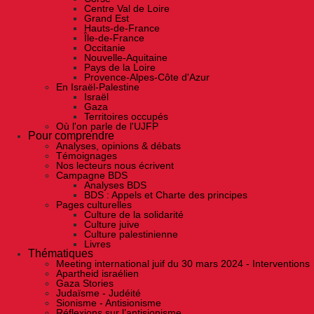
Centre Val de Loire
Grand Est
Hauts-de-France
Île-de-France
Occitanie
Nouvelle-Aquitaine
Pays de la Loire
Provence-Alpes-Côte d'Azur
En Israël-Palestine
Israël
Gaza
Territoires occupés
Où l'on parle de l'UJFP
Pour comprendre
Analyses, opinions & débats
Témoignages
Nos lecteurs nous écrivent
Campagne BDS
Analyses BDS
BDS : Appels et Charte des principes
Pages culturelles
Culture de la solidarité
Culture juive
Culture palestinienne
Livres
Thématiques
Meeting international juif du 30 mars 2024 - Interventions
Apartheid israélien
Gaza Stories
Judaïsme - Judéité
Sionisme - Antisionisme
Réflexions sur l’antisionisme