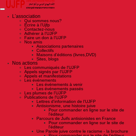
Skip
to
the
content
L'association
Qui sommes nous?
Ecrire à l’Ujfp
Contactez-nous
Adhérer à l’UJFP
Faire un don à l’UJFP
Nos amis
Associations partenaires
Collectifs
Maisons d’éditions (livres,DVD)
Sites, blogs
Nos actions
Les communiqués de l'UJFP
Appels signés par l'UJFP
Appels et manifestations
Les événements
Les événements à venir
Les événements passés
Les plumes de l'UJFP
Publications de l'UJFP
Lettres d'information de l'UJFP
Antisionisme, une histoire juive
Pour commander en ligne sur le site de
l'éditeur
Parcours de Juifs antisionistes en France
Pour commander en ligne sur le site de
l'éditeur
Une Parole juive contre le racisme - la brochure
Pour commander sur le site de l'éditeur