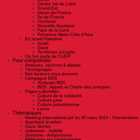
Centre Val de Loire
Grand Est
Hauts-de-France
Île-de-France
Occitanie
Nouvelle-Aquitaine
Pays de la Loire
Provence-Alpes-Côte d'Azur
En Israël-Palestine
Israël
Gaza
Territoires occupés
Où l'on parle de l'UJFP
Pour comprendre
Analyses, opinions & débats
Témoignages
Nos lecteurs nous écrivent
Campagne BDS
Analyses BDS
BDS : Appels et Charte des principes
Pages culturelles
Culture de la solidarité
Culture juive
Culture palestinienne
Livres
Thématiques
Meeting international juif du 30 mars 2024 - Interventions
Apartheid israélien
Gaza Stories
Judaïsme - Judéité
Sionisme - Antisionisme
Réflexions sur l’antisionisme