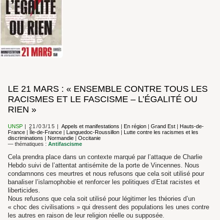
LE 21 MARS : « ENSEMBLE CONTRE TOUS LES
RACISMES ET LE FASCISME – L’ÉGALITÉ OU
RIEN »
UNSP
21/03/15
Appels et manifestations
|
En région
|
Grand Est
|
Hauts-de-
France
|
Île-de-France
|
Languedoc-Roussillon
|
Lutte contre les racismes et les
discriminations
|
Normandie
|
Occitanie
— thématiques :
Antifascisme
Cela prendra place dans un contexte marqué par l’attaque de Charlie
Hebdo suivi de l’attentat antisémite de la porte de Vincennes. Nous
condamnons ces meurtres et nous refusons que cela soit utilisé pour
banaliser l’islamophobie et renforcer les politiques d’Etat racistes et
liberticides.
Nous refusons que cela soit utilisé pour légitimer les théories d’un
« choc des civilisations » qui dressent des populations les unes contre
les autres en raison de leur religion réelle ou supposée.