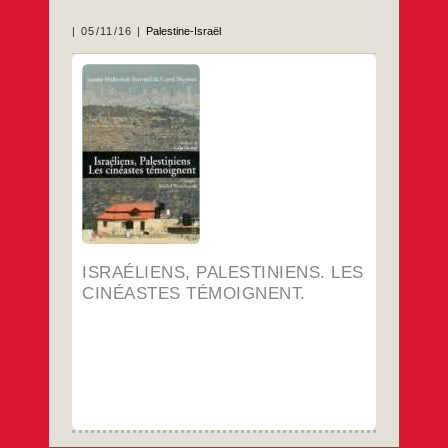
05/11/16
Palestine-Israël
Janine Halbreich-Euvrard et Carol Shyman
Préface de Leila Shahid
Postface de Michel Warschawski
Riveneuve éditions
…
ISRAÉLIENS, PALESTINIENS. LES
CINÉASTES TÉMOIGNENT.