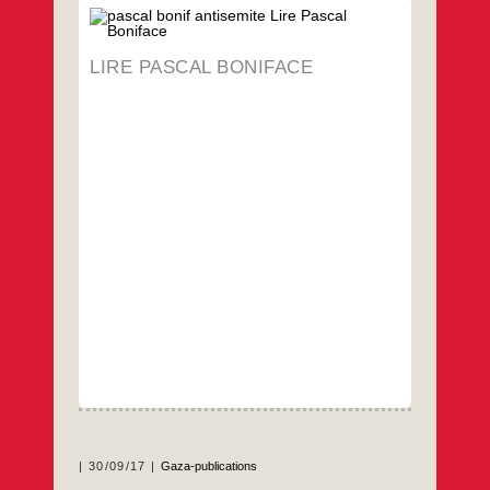
Publié le 7 janv. 2018 sur le blog Médiapart
de Dominique Vidal.
LIRE PASCAL BONIFACE
Nombre d’intellectuels français ont fait,
depuis une vingtaine d’années, les frais du
chantage à l’antisémitisme. Mais aucun sans
doute n’en a été victime aussi longtemps et
aussi violemment que Pascal Boniface. D’où
l’intérêt de son témoignage, sobrement
intitulé « Antisémite ».
…
30/09/17
Gaza-publications