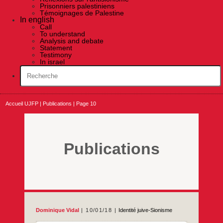
Prisonniers palestiniens
Témoignages de Palestine
In english
Call
To understand
Analysis and debate
Statement
Testimony
In israel
Accueil UJFP
|
Publications
|
Page 10
Publications
Dominique Vidal
10/01/18
Identité juive-Sionisme