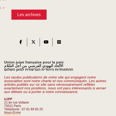
»
Les archives
Union juive française pour la paix
الاتّحاد اليهودي الفرنسي من أجل السّلام
ההתאחדות היהודית הצרפתית למען השלום
Les seules publications de notre site qui engagent notre
association sont notre charte et nos communiqués. Les autres
articles publiés sur ce site sans nécessairement refléter
exactement nos positions, nous ont paru intéressants à verser
aux débats ou à porter à votre connaissance.
UJFP
21 ter rue Voltaire
75011 Paris
Téléphone : 07 81 89 95 25
Nous Écrire