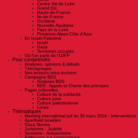
Centre Val de Loire
Grand Est
Hauts-de-France
Île-de-France
Occitanie
Nouvelle-Aquitaine
Pays de la Loire
Provence-Alpes-Côte d'Azur
En Israël-Palestine
Israël
Gaza
Territoires occupés
Où l'on parle de l'UJFP
Pour comprendre
Analyses, opinions & débats
Témoignages
Nos lecteurs nous écrivent
Campagne BDS
Analyses BDS
BDS : Appels et Charte des principes
Pages culturelles
Culture de la solidarité
Culture juive
Culture palestinienne
Livres
Thématiques
Meeting international juif du 30 mars 2024 - Interventions
Apartheid israélien
Gaza Stories
Judaïsme - Judéité
Sionisme - Antisionisme
Réflexions sur l’antisionisme