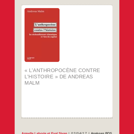
Andreas Malm
Sortie le 14 avril 2017
L’anthropocène contre l’histoire
Du delta du Nil aux cercles polaires, le
constat est effrayant : la Terre se réchauffe
dans des proportions qui nous mènent
aujourd’hui au seuil de la catastrophe. Le
concept d’Anthropocène, s’il a le mérite de
nommer le problème, peine à identifier les
coupables et s’empêtre dans le récit
millénaire d’une humanité pyromane.
« L’ANTHROPOCÈNE CONTRE
…
L’HISTOIRE » DE ANDREAS
MALM
Armelle Laborie
et
Eyal Sivan
02/04/17
Analyses BDS