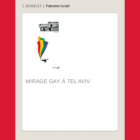
10/03/17
Palestine-Israël
par Jean Stern.
Editions Libertalia.
Cet ouvrage sera disponible le 16 mars
2017 ; 14 €.
Pour commander en ligne sur le site de
l’éditeur
…
MIRAGE GAY À TEL AVIV