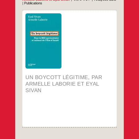
|
Publications
2 avril 2017 Par La rédaction de la Feuille
de chou
Armelle Laborie et Eyal Sivan étaient à
Strasbourg pour présenter leur livre, utile
outil d’information dans le combat contre la
propagande universitaire et culturelle de
l’État d’Israël.
…
UN BOYCOTT LÉGITIME, PAR
ARMELLE LABORIE ET EYAL
SIVAN