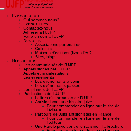
Skip
to
the
content
L'association
Qui sommes nous?
Ecrire à l’Ujfp
Contactez-nous
Adhérer à l’UJFP
Faire un don à l’UJFP
Nos amis
Associations partenaires
Collectifs
Maisons d’éditions (livres,DVD)
Sites, blogs
Nos actions
Les communiqués de l'UJFP
Appels signés par l'UJFP
Appels et manifestations
Les événements
Les événements à venir
Les événements passés
Les plumes de l'UJFP
Publications de l'UJFP
Lettres d'information de l'UJFP
Antisionisme, une histoire juive
Pour commander en ligne sur le site de
l'éditeur
Parcours de Juifs antisionistes en France
Pour commander en ligne sur le site de
l'éditeur
Une Parole juive contre le racisme - la brochure
Pour commander sur le site de l'éditeur