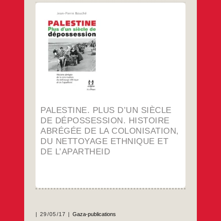
Auteur : Jean-Pierre Bouché
Éditeurs : Scribest – Récit Présent
72+4 pages en quadrichromie, 85 citations,
19 cartes, 51 références.
Cette brochure est née d’un constat : La
situation en Israël-Palestine fait souvent la
Une des médias. Pourtant l’histoire plus que
centenaire de la colonisation de la Palestine
est mal connue du grand public, même du
public conscient des malheurs du peuple
palestinien.
PALESTINE. PLUS D’UN SIÈCLE
DE DÉPOSSESSION. HISTOIRE
…
ABRÉGÉE DE LA COLONISATION,
DU NETTOYAGE ETHNIQUE ET
DE L’APARTHEID
29/05/17
Gaza-publications