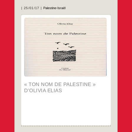
25/01/17
Palestine-Israël
Parution de « Ton nom de Palestine » ,
d’Olivia Elias
Aux Editions AL Manar
15 €
…
« TON NOM DE PALESTINE »
D’OLIVIA ELIAS