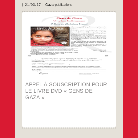
21/03/17
Gaza-publications
Cher-e ami-e
Nous sommes 6 militant-e-s du mouvement
de solidarité. Nous nous sommes rendu-e-s
à plusieurs reprises à Gaza entre 2011 et
2016. Nous avons choisi de témoigner
collectivement sur la situation intolérable à
Gaza par un livre-DVD.
…
APPEL À SOUSCRIPTION POUR
LE LIVRE DVD « GENS DE
GAZA »