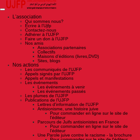
Skip
to
the
content
L'association
Qui sommes nous?
Ecrire à l’Ujfp
Contactez-nous
Adhérer à l’UJFP
Faire un don à l’UJFP
Nos amis
Associations partenaires
Collectifs
Maisons d’éditions (livres,DVD)
Sites, blogs
Nos actions
Les communiqués de l'UJFP
Appels signés par l'UJFP
Appels et manifestations
Les événements
Les événements à venir
Les événements passés
Les plumes de l'UJFP
Publications de l'UJFP
Lettres d'information de l'UJFP
Antisionisme, une histoire juive
Pour commander en ligne sur le site de
l'éditeur
Parcours de Juifs antisionistes en France
Pour commander en ligne sur le site de
l'éditeur
Une Parole juive contre le racisme - la brochure
Pour commander sur le site de l'éditeur