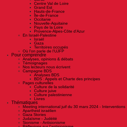
Centre Val de Loire
Grand Est
Hauts-de-France
Île-de-France
Occitanie
Nouvelle-Aquitaine
Pays de la Loire
Provence-Alpes-Côte d'Azur
En Israël-Palestine
Israël
Gaza
Territoires occupés
Où l'on parle de l'UJFP
Pour comprendre
Analyses, opinions & débats
Témoignages
Nos lecteurs nous écrivent
Campagne BDS
Analyses BDS
BDS : Appels et Charte des principes
Pages culturelles
Culture de la solidarité
Culture juive
Culture palestinienne
Livres
Thématiques
Meeting international juif du 30 mars 2024 - Interventions
Apartheid israélien
Gaza Stories
Judaïsme - Judéité
Sionisme - Antisionisme
Réflexions sur l’antisionisme