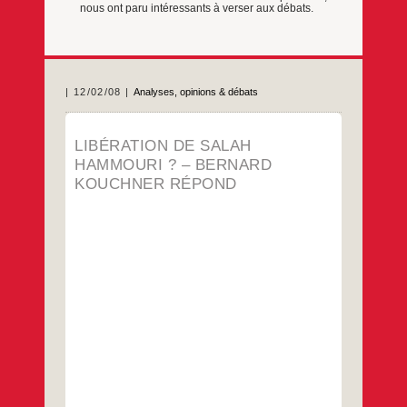
nous ont paru intéressants à verser aux débats.
12/02/08
Analyses, opinions & débats
En liaison avec le bureau national, Richard
LIBÉRATION DE SALAH
Wagman, président d’honneur de l’Union
HAMMOURI ? – BERNARD
Juive Française pour la Paix, a écrit au
Ministre des Affaires étrangères Bernard
KOUCHNER RÉPOND
Kouchner pour lui demander d’intervenir
pour la libération de Salah Hammouri. Voici
la réponse du ministre reçue le 1er février.
Libération
…
Monsieur le Président Par un
de
Salah
…
Hammouri
?
–
Bernard
Kouchner
répond