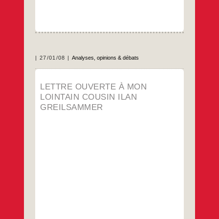
27/01/08
Analyses, opinions & débats
En attendant je vote Daniel BARENBOÏM !
LETTRE OUVERTE À MON
Mon lointain cousin Ilan Greilsammer est
LOINTAIN COUSIN ILAN
professeur à l’ Université de Bar-Ilan à
Jérusalem. Politologue, il est souvent
GREILSAMMER
sollicité à ce titre par des médias
francophones pour commenter l’actualité en
Israël. Interrogé sur son orientation politique
personnelle, il se présente volontiers comme
Lettre
…
“sioniste
ouverte
à
…
mon
lointain
cousin
Ilan
Greilsammer