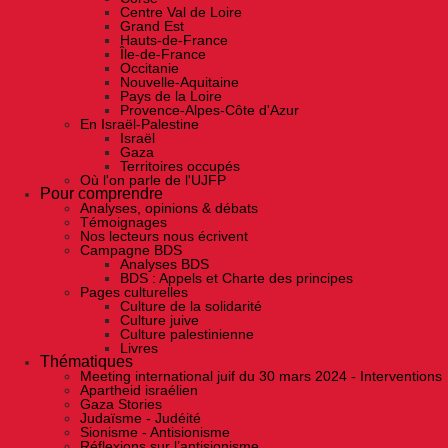
Centre Val de Loire
Grand Est
Hauts-de-France
Île-de-France
Occitanie
Nouvelle-Aquitaine
Pays de la Loire
Provence-Alpes-Côte d'Azur
En Israël-Palestine
Israël
Gaza
Territoires occupés
Où l'on parle de l'UJFP
Pour comprendre
Analyses, opinions & débats
Témoignages
Nos lecteurs nous écrivent
Campagne BDS
Analyses BDS
BDS : Appels et Charte des principes
Pages culturelles
Culture de la solidarité
Culture juive
Culture palestinienne
Livres
Thématiques
Meeting international juif du 30 mars 2024 - Interventions
Apartheid israélien
Gaza Stories
Judaïsme - Judéité
Sionisme - Antisionisme
Réflexions sur l’antisionisme