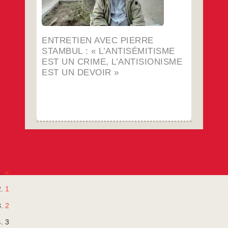
avec
Pierre
…
Stambul :
 L’antisémitisme
est
un
ENTRETIEN AVEC PIERRE
crime,
l’antisionisme
STAMBUL : « L’ANTISÉMITISME
est
EST UN CRIME, L’ANTISIONISME
un
devoir »
EST UN DEVOIR »
«
1
2
3