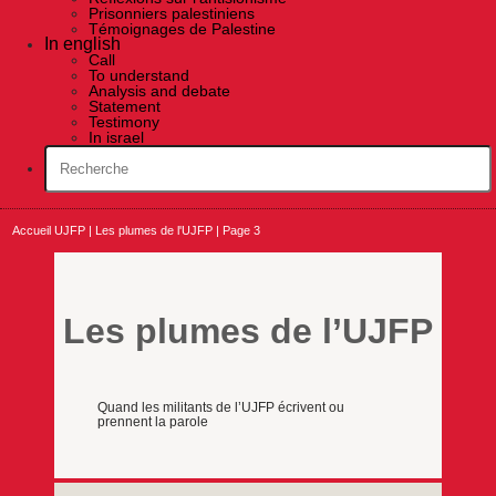
Prisonniers palestiniens
Témoignages de Palestine
In english
Call
To understand
Analysis and debate
Statement
Testimony
In israel
Accueil UJFP
|
Les plumes de l'UJFP
|
Page 3
Les plumes de l’UJFP
Quand les militants de l’UJFP écrivent ou
prennent la parole