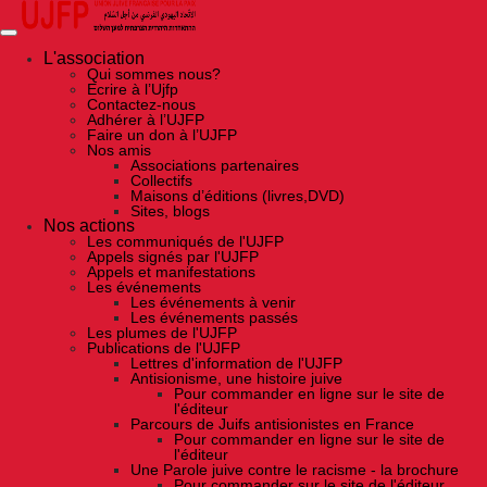
Skip
to
the
content
L'association
Qui sommes nous?
Ecrire à l’Ujfp
Contactez-nous
Adhérer à l’UJFP
Faire un don à l’UJFP
Nos amis
Associations partenaires
Collectifs
Maisons d’éditions (livres,DVD)
Sites, blogs
Nos actions
Les communiqués de l'UJFP
Appels signés par l'UJFP
Appels et manifestations
Les événements
Les événements à venir
Les événements passés
Les plumes de l'UJFP
Publications de l'UJFP
Lettres d'information de l'UJFP
Antisionisme, une histoire juive
Pour commander en ligne sur le site de
l'éditeur
Parcours de Juifs antisionistes en France
Pour commander en ligne sur le site de
l'éditeur
Une Parole juive contre le racisme - la brochure
Pour commander sur le site de l'éditeur