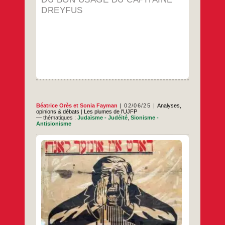
DREYFUS
Béatrice Orès
et
Sonia Fayman
02/06/25
Analyses,
opinions & débats
|
Les plumes de l'UJFP
— thématiques :
Judaïsme - Judéité
,
Sionisme -
Antisionisme
Par Béatrice Orès, membre de l’Union juive
française pour la paix (UJFP), co-autrice de
Antisionisme, une histoire juive (Syllepse,
2023), et de Gaza, Mort, Vie, Espoir
(Riveneuve, 2025) ; et Sonia Fayman,
membre de l’UJFP et des Amis du Théâtre
de la Liberté de Jénine (ATL Jénine), co-
Comment
…
autrice de Antisionisme,
le
sionisme
…
instrumentalise