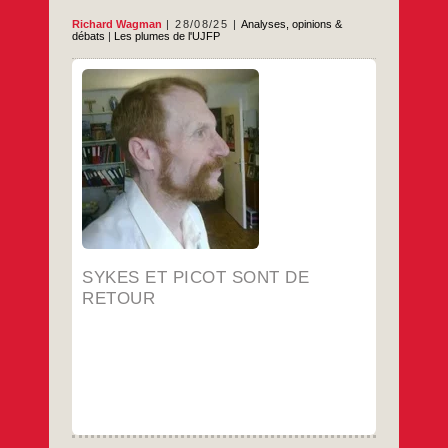
Richard Wagman
28/08/25
Analyses, opinions &
débats
|
Les plumes de l'UJFP
Il y a des figures de l’histoire contemporaine
qui sont plus connues que d’autres. De
Abraham Lincoln à Karl Marx, entre John
Rockefeller et Jean Jaurès, d’Albert Einstein
à Marie Curie, sans oublier le Mahatma
(Mohandas) Gandhi ou le Che (Ernesto)
Guevara, en passant par Churchill,
Sykes
…
Roosevelt et Staline, ces
et
Picot
…
sont
de
retour
SYKES ET PICOT SONT DE
RETOUR