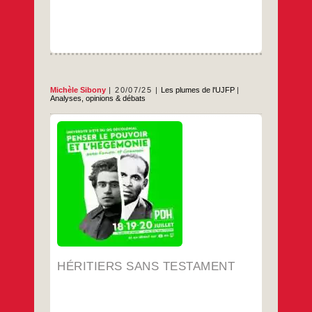
rejette
la
proposition
britannique
d’une
colonie
juive
en
Ouganda
Michèle Sibony
20/07/25
Les plumes de l'UJFP
|
Analyses, opinions & débats
Intervention de Michèle Sibony, le 18 juillet
2025 à l’université d’été du QG décolonial.
Génocide…Qu’allons-nous faire de toute
cette horreur ! Au lendemain du génocide,
qui serons-nous et quelle mémoire
transmettrons-nous ? Nous savons tout, tout
n’a-t-il pas été dit, vu, montré, entendu sur
Héritiers
…
Gaza, les termes, les enjeux discutés
sans
testament
…
HÉRITIERS SANS TESTAMENT