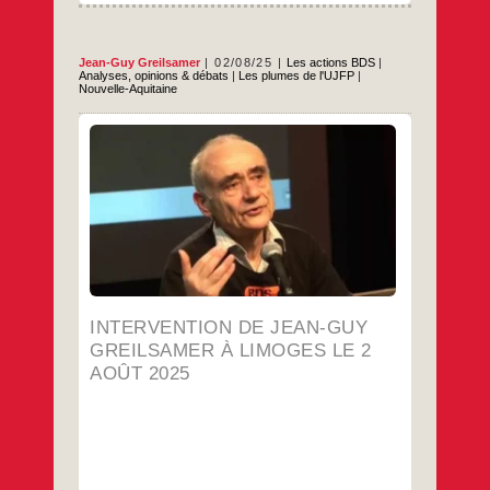
Jean-Guy Greilsamer
02/08/25
Les actions BDS
|
Analyses, opinions & débats
|
Les plumes de l'UJFP
|
Nouvelle-Aquitaine
Cette intervention a eu lieu lors d’une
manifestation hebdomadaire qui a réuni
plusieurs dizaines de manifestant-es, avec
de nombreux drapeaux palestiniens, des
banderoles et un bon accueil du public. Les
manifestant-es se sont arrêté-es devant un
magasin Zara, pour dénoncer cette nouvelle
cible de la Campagne BDS. ZARA a choisi
Intervention
…
de
Jean-
…
Guy
INTERVENTION DE JEAN-GUY
Greilsamer
à
GREILSAMER À LIMOGES LE 2
Limoges
AOÛT 2025
le
2
août
2025