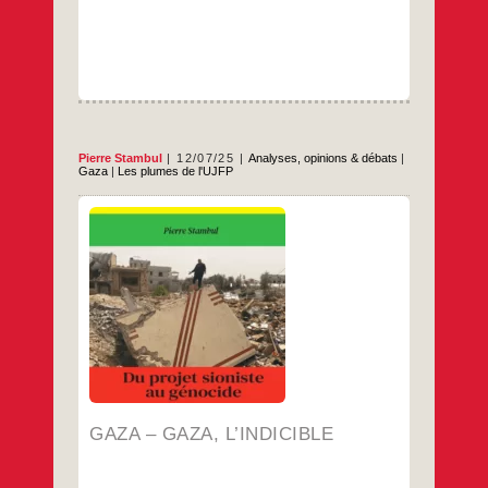
Pierre Stambul
12/07/25
Analyses, opinions & débats
|
Gaza
|
Les plumes de l'UJFP
Dire l’indicible. Déporté à Auschwitz à l’âge
de 24 ans, Primo Levi a essayé. Pas
seulement de raconter la torture, la violence,
la faim, la mort omniprésente, mais aussi de
décrire la difficulté de survivre et de se
reconstruire. Les images de corps émaciés
Gaza
…
que nous recevons de Gaza rappellent
–
Gaza,
…
l’indicible
GAZA – GAZA, L’INDICIBLE