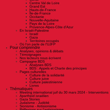
Centre Val de Loire
Grand Est
Hauts-de-France
Île-de-France
Occitanie
Nouvelle-Aquitaine
Pays de la Loire
Provence-Alpes-Côte d'Azur
En Israël-Palestine
Israël
Gaza
Territoires occupés
Où l'on parle de l'UJFP
Pour comprendre
Analyses, opinions & débats
Témoignages
Nos lecteurs nous écrivent
Campagne BDS
Analyses BDS
BDS : Appels et Charte des principes
Pages culturelles
Culture de la solidarité
Culture juive
Culture palestinienne
Livres
Thématiques
Meeting international juif du 30 mars 2024 - Interventions
Apartheid israélien
Gaza Stories
Judaïsme - Judéité
Sionisme - Antisionisme
Réflexions sur l’antisionisme