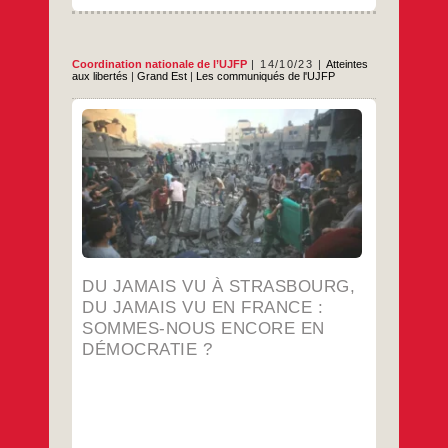
Coordination nationale de l’UJFP
14/10/23
Atteintes
aux libertés
|
Grand Est
|
Les communiqués de l'UJFP
Hier à Strasbourg, comme il en est question
dans de nombreuses villes en France et
comme ce fut le cas à Paris la veille, un
grand nombre de manifestants ont tenté de
se rassembler et ont réussi à se faire
entendre en dépit du bouclage de la place
Du
…
Kléber par
jamais
vu
…
à
Strasbourg,
du
DU JAMAIS VU À STRASBOURG,
jamais
DU JAMAIS VU EN FRANCE :
vu
en
SOMMES-NOUS ENCORE EN
France :
DÉMOCRATIE ?
sommes-
nous
encore
en
démocratie ?