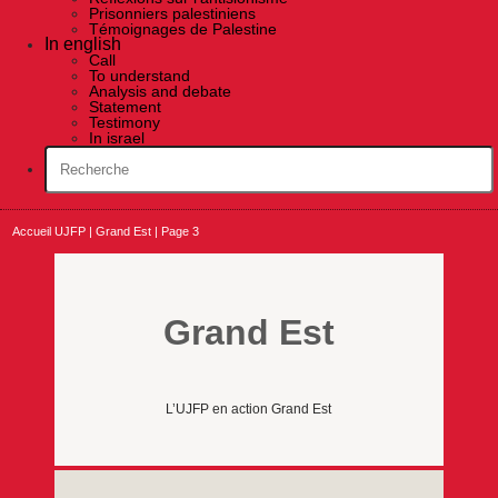
Prisonniers palestiniens
Témoignages de Palestine
In english
Call
To understand
Analysis and debate
Statement
Testimony
In israel
Accueil UJFP
|
Grand Est
|
Page 3
Grand Est
L’UJFP en action Grand Est