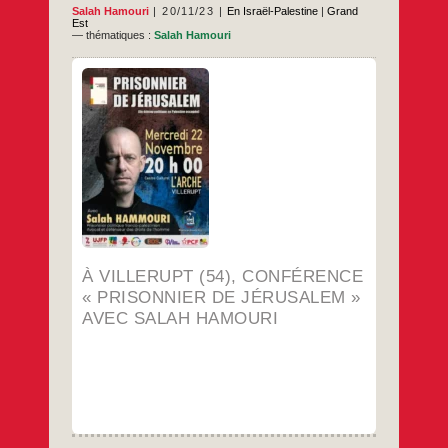
Salah Hamouri
20/11/23
En Israël-Palestine
|
Grand
Est
— thématiques :
Salah Hamouri
Salah Hamouri est un prisonnier politique
franco-palestinien, avocat et defenseur des
droits de l’Homme
…
À VILLERUPT (54), CONFÉRENCE
« PRISONNIER DE JÉRUSALEM »
AVEC SALAH HAMOURI