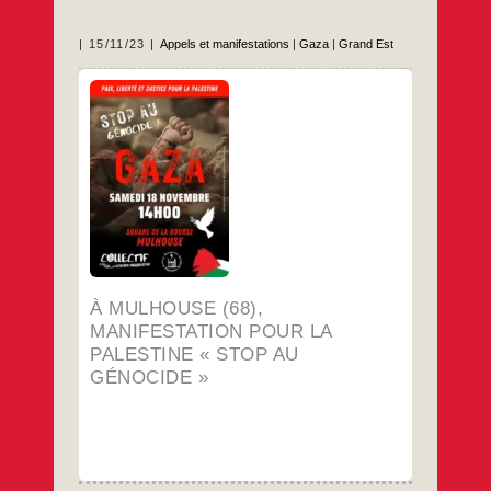
15/11/23
Appels et manifestations
|
Gaza
|
Grand Est
Samedi 18 novembre 14h square de la
Bourse
…
À MULHOUSE (68),
MANIFESTATION POUR LA
PALESTINE « STOP AU
GÉNOCIDE »