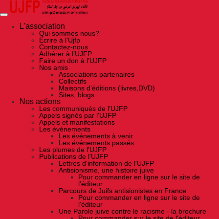
Skip
to
the
content
L'association
Qui sommes nous?
Ecrire à l’Ujfp
Contactez-nous
Adhérer à l’UJFP
Faire un don à l’UJFP
Nos amis
Associations partenaires
Collectifs
Maisons d’éditions (livres,DVD)
Sites, blogs
Nos actions
Les communiqués de l'UJFP
Appels signés par l'UJFP
Appels et manifestations
Les événements
Les événements à venir
Les événements passés
Les plumes de l'UJFP
Publications de l'UJFP
Lettres d'information de l'UJFP
Antisionisme, une histoire juive
Pour commander en ligne sur le site de
l'éditeur
Parcours de Juifs antisionistes en France
Pour commander en ligne sur le site de
l'éditeur
Une Parole juive contre le racisme - la brochure
Pour commander sur le site de l'éditeur