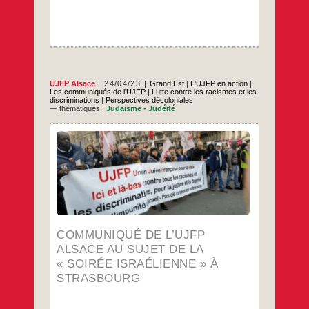
UJFP Alsace
24/04/23
Grand Est
|
L'UJFP en action
|
Les communiqués de l'UJFP
|
Lutte contre les racismes et les
discriminations
|
Perspectives décoloniales
— thématiques :
Judaïsme - Judéité
Le Consistoire israélite du Bas-Rhin
organise le 25 avril une « soirée israélienne
» à l’occasion de la célébration de «
l’indépendance » d’Israël et du « Jour
mémorial pour les personnes mortes pour
Israël ou tuées parce qu’israéliennes ou
juives depuis la proclamation de l’État
Communiqué
…
d’Israël ». Alors que
de
l’UJFP
…
COMMUNIQUÉ DE L’UJFP
Alsace
ALSACE AU SUJET DE LA
au
sujet
« SOIRÉE ISRAÉLIENNE » À
de
STRASBOURG
la
« soirée
israélienne »
à