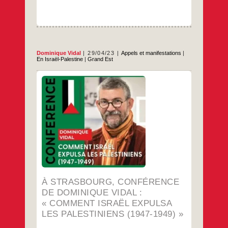
perspective »
Dominique Vidal
29/04/23
Appels et manifestations
|
En Israël-Palestine
|
Grand Est
…
À STRASBOURG, CONFÉRENCE
DE DOMINIQUE VIDAL :
« COMMENT ISRAËL EXPULSA
LES PALESTINIENS (1947-1949) »