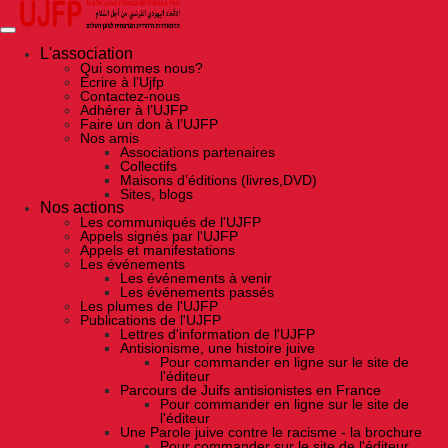
Skip
to
the
content
L'association
Qui sommes nous?
Ecrire à l’Ujfp
Contactez-nous
Adhérer à l’UJFP
Faire un don à l’UJFP
Nos amis
Associations partenaires
Collectifs
Maisons d’éditions (livres,DVD)
Sites, blogs
Nos actions
Les communiqués de l'UJFP
Appels signés par l'UJFP
Appels et manifestations
Les événements
Les événements à venir
Les événements passés
Les plumes de l'UJFP
Publications de l'UJFP
Lettres d'information de l'UJFP
Antisionisme, une histoire juive
Pour commander en ligne sur le site de
l'éditeur
Parcours de Juifs antisionistes en France
Pour commander en ligne sur le site de
l'éditeur
Une Parole juive contre le racisme - la brochure
Pour commander sur le site de l'éditeur