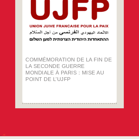
toutes les personnes qui veulent combattre
le sionisme et le racisme et œuvrer pour la
justice et la paix. C’est à ce titre qu’elle a été
sollicitée pour participer aux côtés du comité
francilien du Mouvement de la Paix aux
Commémoration
…
commémorations pour le 80e
de
la
…
fin
de
la
seconde
guerre
mondiale
COMMÉMORATION DE LA FIN DE
à
Paris
LA SECONDE GUERRE
:
MONDIALE À PARIS : MISE AU
mise
au
POINT DE L’UJFP
point
de
l’UJFP
«