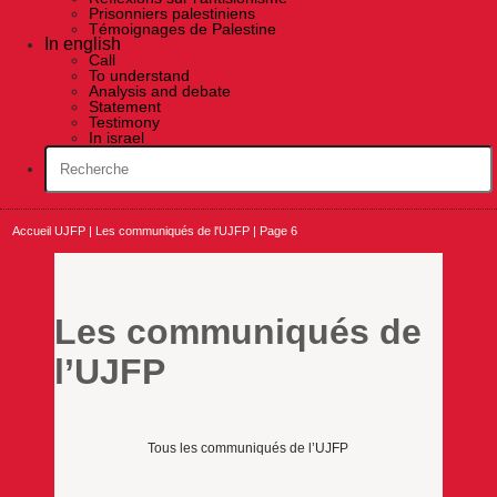
Prisonniers palestiniens
Témoignages de Palestine
In english
Call
To understand
Analysis and debate
Statement
Testimony
In israel
Accueil UJFP
|
Les communiqués de l'UJFP
|
Page 6
Les communiqués de
l’UJFP
Tous les communiqués de l’UJFP