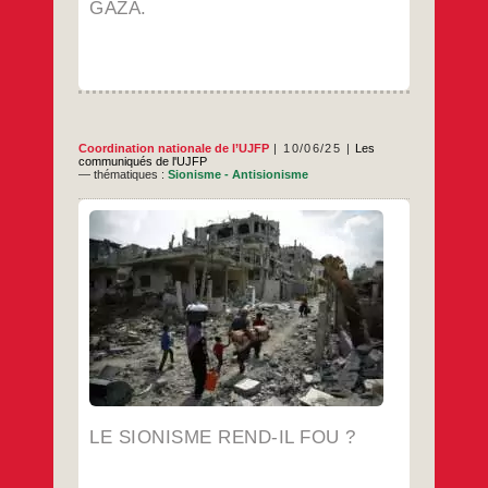
et
GAZA.
à
sang,
nous
serons
toujours
solidaires
de
Gaza.
Coordination nationale de l’UJFP
10/06/25
Les
communiqués de l'UJFP
— thématiques :
Sionisme - Antisionisme
La violence du génocide en cours à Gaza
nous laisse parfois désemparés, furieux,
effarés, effrayés, démoralisés. L’horreur de
la situation provoque un effondrement
psychique, en premier lieu chez les
Palestiniens de Gaza. Notre représentant à
Gaza, Abu Amir, a rapporté l’importance de
la crise existentielle que le blocus, la famine,
Le
…
sionisme
rend-
…
il
fou ?
LE SIONISME REND-IL FOU ?