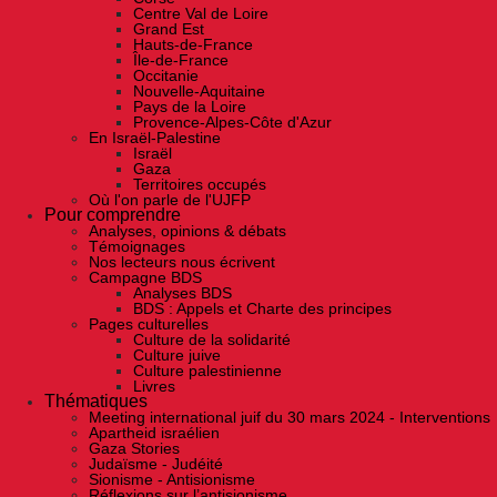
Centre Val de Loire
Grand Est
Hauts-de-France
Île-de-France
Occitanie
Nouvelle-Aquitaine
Pays de la Loire
Provence-Alpes-Côte d'Azur
En Israël-Palestine
Israël
Gaza
Territoires occupés
Où l'on parle de l'UJFP
Pour comprendre
Analyses, opinions & débats
Témoignages
Nos lecteurs nous écrivent
Campagne BDS
Analyses BDS
BDS : Appels et Charte des principes
Pages culturelles
Culture de la solidarité
Culture juive
Culture palestinienne
Livres
Thématiques
Meeting international juif du 30 mars 2024 - Interventions
Apartheid israélien
Gaza Stories
Judaïsme - Judéité
Sionisme - Antisionisme
Réflexions sur l’antisionisme