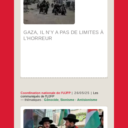
multiplieront les crimes les plus abjects. Ils
Gaza,
…
ont tué dans un bombardement 9 des 10
il
n’y
…
a
pas
de
limites
GAZA, IL N’Y A PAS DE LIMITES À
à
l’horreur
L’HORREUR
Coordination nationale de l’UJFP
26/05/25
Les
communiqués de l'UJFP
— thématiques :
Génocide
,
Sionisme - Antisionisme
Le mercredi 21 mai, à Washington, deux
employé·e·s de l’ambassade israélienne à
Washington ont été abattus à bout portant.
L’UJFP adresse ses plus sincères