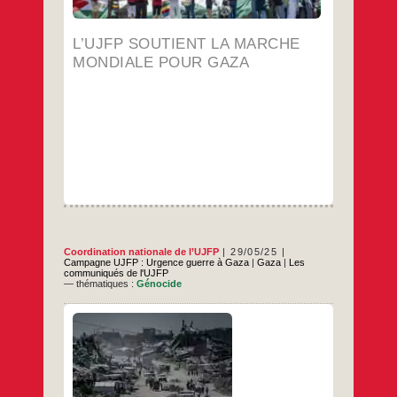
la
…
Marche
Mondiale
L’UJFP SOUTIENT LA MARCHE
pour
Gaza
MONDIALE POUR GAZA
Coordination nationale de l’UJFP
29/05/25
Campagne UJFP : Urgence guerre à Gaza
|
Gaza
|
Les
communiqués de l'UJFP
— thématiques :
Génocide
Tant que le monde prétendument civilisé
continuera de se dire « préoccupé » et ne
se décidera pas aux sanctions
indispensables pour faire cesser le carnage,
les dirigeants messianiques et
suprémacistes au pouvoir en Israël