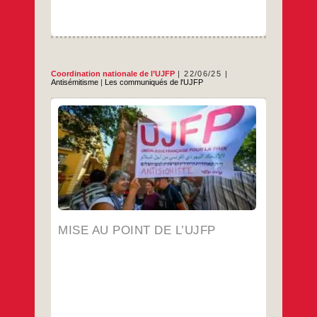
Coordination nationale de l’UJFP
22/06/25
Antisémitisme
|
Les communiqués de l'UJFP
L’UJFP a publié le 14 juin un texte dont nous
ne sommes pas les auteurs et qui comporte
des éléments relevant d’un discours
complotiste et antisémite. Nous remercions
sincèrement celles et ceux qui nous ont
alertés et qui, à juste titre, ne comprenaient
Mise
…
pas la présence de cette publication sur
au
point
…
de
l’UJFP
MISE AU POINT DE L’UJFP