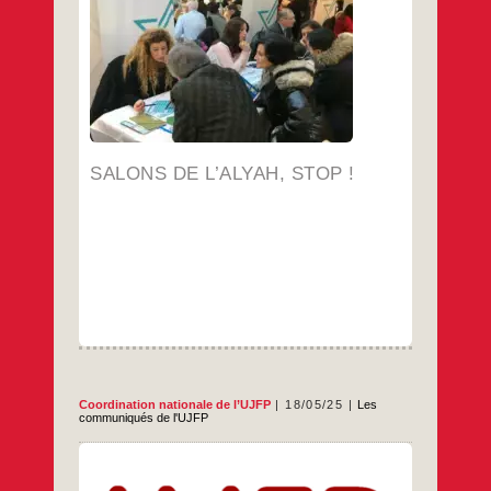
à Paris, à Lyon et à Marseille. Organisés par
l’Agence Juive pour Israël (AJPI), organisme
paraétatique lié au gouvernement israélien,
Salons
…
les salons de « l’Alyah »,
de
l’Alyah,
…
stop !
SALONS DE L’ALYAH, STOP !
Coordination nationale de l’UJFP
18/05/25
Les
communiqués de l'UJFP
L’UJFP est une organisation ouverte à