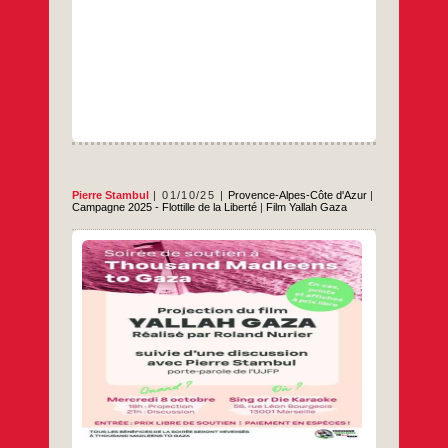
HUMANITAIRE
Pierre Stambul
01/10/25
Provence-Alpes-Côte d'Azur
|
Campagne 2025 - Flottille de la Liberté
|
Film Yallah Gaza
Projection suivie d’une discussion avec
Pierre Stambul.
…