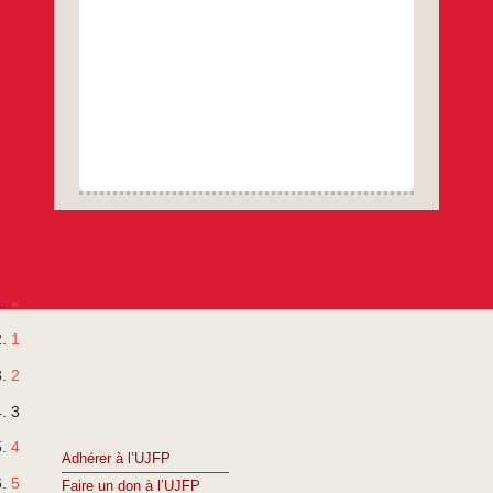
se
dirige
vers
Gaza
sera
attaquée
par
Israël
«
1
2
3
4
Adhérer à l’UJFP
5
Faire un don à l’UJFP