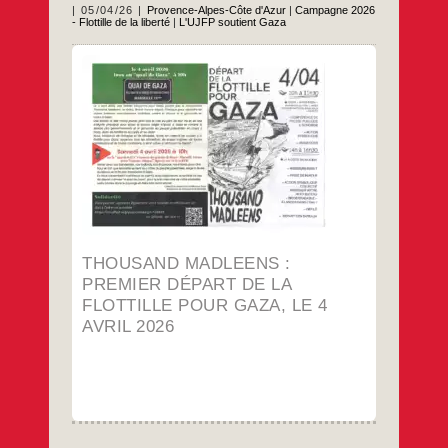
05/04/26
Provence-Alpes-Côte d'Azur
|
Campagne 2026
- Flottille de la liberté
|
L'UJFP soutient Gaza
Les flottilles vers Gaza, tout a commencé !
Sur terre vous serez nos yeux, ce sont eux
notre sécurité quand nous serons en mer !
Cette phrase répétée à l’envi lors de cette
très belle journée du 4 Avril, d’abord à
L’Estaque puis à l’avant port du vieux port
Thousand
…
de
Madleens
:
…
premier
départ
de
la
flottille
THOUSAND MADLEENS :
pour
Gaza,
PREMIER DÉPART DE LA
le
FLOTTILLE POUR GAZA, LE 4
4
avril
AVRIL 2026
2026