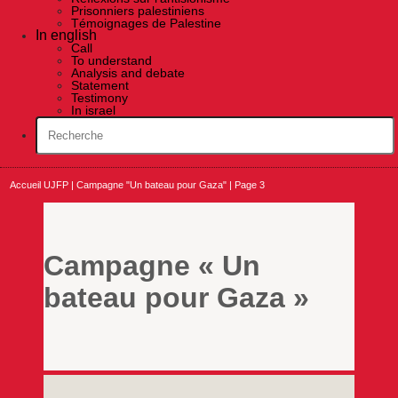
Prisonniers palestiniens
Témoignages de Palestine
In english
Call
To understand
Analysis and debate
Statement
Testimony
In israel
Accueil UJFP
|
Campagne "Un bateau pour Gaza"
|
Page 3
Campagne « Un
bateau pour Gaza »