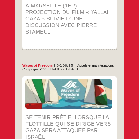
À MARSEILLE (1ER),
PROJECTION DU FILM « YALLAH
GAZA » SUIVIE D’UNE
DISCUSSION AVEC PIERRE
STAMBUL
Waves of Freedom
30/09/25
Appels et manifestations
|
Campagne 2025 - Flottille de la Liberté
Si la flottille est attaquée, nous serons
tou.tes dans la rue à 18h30 le lendemain de
l’interception de la flottille (qui pourrait
intervenir ce soir ou mercredi soir ; on ne le
saura qu’à la dernière minute) tpour exiger
du gouvernement la protection immédiate
Se
…
des passagers français de la flottille.
tenir
SE TENIR PRÊT.E, LORSQUE LA
prêt.e,
…
FLOTTILLE QUI SE DIRIGE VERS
lorsque
la
GAZA SERA ATTAQUÉE PAR
flottille
ISRAËL
qui