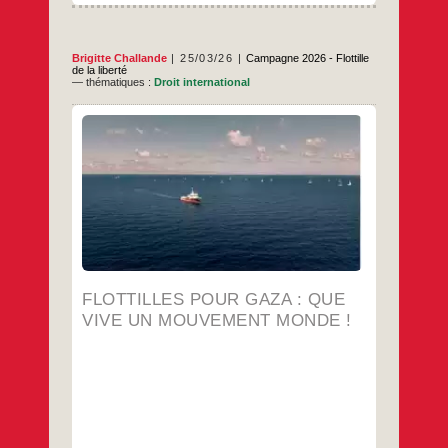
Brigitte Challande
25/03/26
Campagne 2026 - Flottille
de la liberté
— thématiques :
Droit international
Le 16 mars 2026 Gaza est à bout de souffle
dans l’ombre de la guerre en Iran. L’ONU a
envoyé une alerte le 11 mars pour affirmer
que le système de santé est au bord de la
rupture, les évacuations médicales
suspendues, pénurie de carburant. Les
Gazaoui.e.s continuent d’être assassiné.e.s,
Flottilles
…
pour
Gaza
…
:
que
FLOTTILLES POUR GAZA : QUE
vive
un
VIVE UN MOUVEMENT MONDE !
mouvement
Monde !