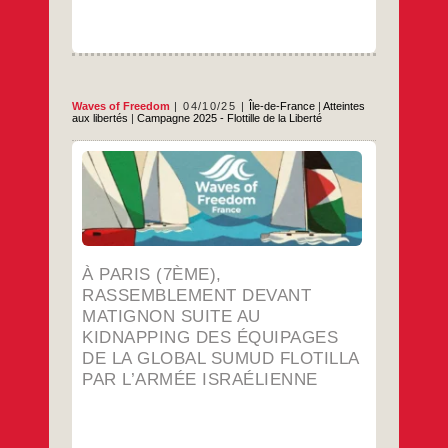
Waves of Freedom
04/10/25
Île-de-France
|
Atteintes
aux libertés
|
Campagne 2025 - Flottille de la Liberté
COMMUNIQUE DE PRESSE – APPEL A
RASSEMBLEMENT Par suite du kidnapping
en eaux internationales des équipages par
l’armée israélienne et leur placement en
détention illégal dans des prisons en Israël,
l’organisation Waves of Freedom France –
délégation française de la Global Sumud
Flotilla – organise, avec les familles des
À PARIS (7ÈME),
À
…
ressortissant.es
RASSEMBLEMENT DEVANT
Paris
(7ème),
…
MATIGNON SUITE AU
rassemblement
KIDNAPPING DES ÉQUIPAGES
devant
Matignon
DE LA GLOBAL SUMUD FLOTILLA
suite
PAR L’ARMÉE ISRAÉLIENNE
au
kidnapping
des
équipages
de