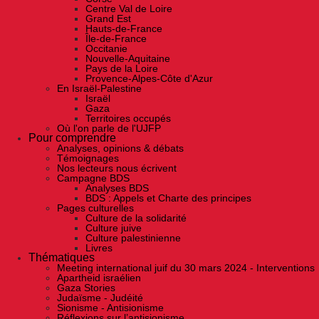
Centre Val de Loire
Grand Est
Hauts-de-France
Île-de-France
Occitanie
Nouvelle-Aquitaine
Pays de la Loire
Provence-Alpes-Côte d'Azur
En Israël-Palestine
Israël
Gaza
Territoires occupés
Où l'on parle de l'UJFP
Pour comprendre
Analyses, opinions & débats
Témoignages
Nos lecteurs nous écrivent
Campagne BDS
Analyses BDS
BDS : Appels et Charte des principes
Pages culturelles
Culture de la solidarité
Culture juive
Culture palestinienne
Livres
Thématiques
Meeting international juif du 30 mars 2024 - Interventions
Apartheid israélien
Gaza Stories
Judaïsme - Judéité
Sionisme - Antisionisme
Réflexions sur l’antisionisme