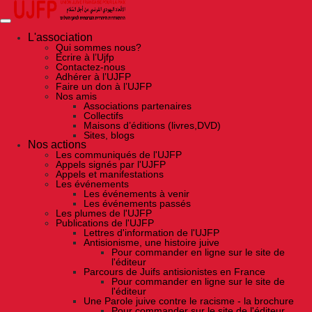
Skip
to
the
content
L'association
Qui sommes nous?
Ecrire à l’Ujfp
Contactez-nous
Adhérer à l’UJFP
Faire un don à l’UJFP
Nos amis
Associations partenaires
Collectifs
Maisons d’éditions (livres,DVD)
Sites, blogs
Nos actions
Les communiqués de l'UJFP
Appels signés par l'UJFP
Appels et manifestations
Les événements
Les événements à venir
Les événements passés
Les plumes de l'UJFP
Publications de l'UJFP
Lettres d'information de l'UJFP
Antisionisme, une histoire juive
Pour commander en ligne sur le site de
l'éditeur
Parcours de Juifs antisionistes en France
Pour commander en ligne sur le site de
l'éditeur
Une Parole juive contre le racisme - la brochure
Pour commander sur le site de l'éditeur