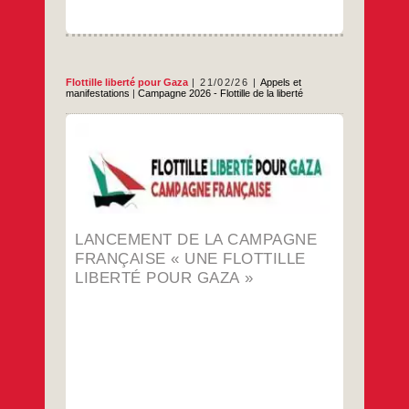
Flottille liberté pour Gaza
21/02/26
Appels et
manifestations
|
Campagne 2026 - Flottille de la liberté
Nos organisations réunies en
visioconférence le 17 Février ont acté leur
participation ou soutien à la campagne
française flottille de la liberté pour Gaza. Ci-
dessous, vous trouverez le manifeste qui
présente cette campagne visant, de façon
non violente, à briser le blocus de Gaza.
Notre campagne réunit plusieurs
LANCEMENT DE LA CAMPAGNE
Lancement
…
organisations syndicales,
de
FRANÇAISE « UNE FLOTTILLE
la
…
LIBERTÉ POUR GAZA »
campagne
française
« Une
flottille
liberté
pour
Gaza »