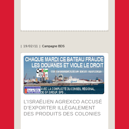
19/02/11
Campagne BDS
PARIS, 18 fév 2011 (AFP) – Des
associations françaises ont accusé vendredi,
constat d’huissier à l’appui, le groupe
Agrexco-Carmel, principal exportateur
israélien de fruits et légumes, d’exporter
illégalement des produits issus des colonies
dans les territoires palestiniens.
…
L’ISRAÉLIEN AGREXCO ACCUSÉ
D’EXPORTER ILLÉGALEMENT
DES PRODUITS DES COLONIES