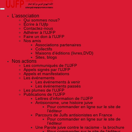
Skip
to
the
content
L'association
Qui sommes nous?
Ecrire à l’Ujfp
Contactez-nous
Adhérer à l’UJFP
Faire un don à l’UJFP
Nos amis
Associations partenaires
Collectifs
Maisons d’éditions (livres,DVD)
Sites, blogs
Nos actions
Les communiqués de l'UJFP
Appels signés par l'UJFP
Appels et manifestations
Les événements
Les événements à venir
Les événements passés
Les plumes de l'UJFP
Publications de l'UJFP
Lettres d'information de l'UJFP
Antisionisme, une histoire juive
Pour commander en ligne sur le site de
l'éditeur
Parcours de Juifs antisionistes en France
Pour commander en ligne sur le site de
l'éditeur
Une Parole juive contre le racisme - la brochure
Pour commander sur le site de l'éditeur