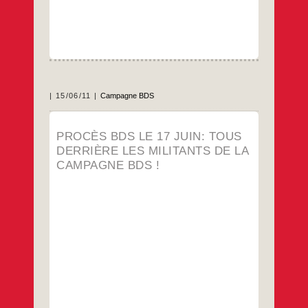
15/06/11
Campagne BDS
SOLIDARITÉ AVEC TOUS LES MILITANTS
PROCÈS BDS LE 17 JUIN: TOUS
DE LA CAMPAGNE BDS POURSUIVIS
DERRIÈRE LES MILITANTS DE LA
Tous-tes au Palais de Justice de Paris le 17
CAMPAGNE BDS !
juin à 13h
RELAXE POUR OLIVIA ZEMOR !
…