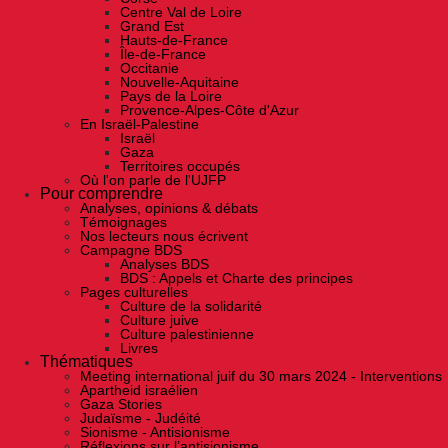
Centre Val de Loire
Grand Est
Hauts-de-France
Île-de-France
Occitanie
Nouvelle-Aquitaine
Pays de la Loire
Provence-Alpes-Côte d'Azur
En Israël-Palestine
Israël
Gaza
Territoires occupés
Où l'on parle de l'UJFP
Pour comprendre
Analyses, opinions & débats
Témoignages
Nos lecteurs nous écrivent
Campagne BDS
Analyses BDS
BDS : Appels et Charte des principes
Pages culturelles
Culture de la solidarité
Culture juive
Culture palestinienne
Livres
Thématiques
Meeting international juif du 30 mars 2024 - Interventions
Apartheid israélien
Gaza Stories
Judaïsme - Judéité
Sionisme - Antisionisme
Réflexions sur l’antisionisme