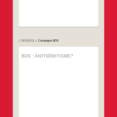
18/03/11
Campagne BDS
Récemment, des organisations juives
BDS : ANTISÉMITISME?
américaines opposées à la Campagne
internationale BDS ont lancé un appel dans
lequel elles affirment notamment que cette
campagne serait « l’antithèse de la liberté
d’expression », d’un effort pour ébranler le
droit à l’auto-détermination du peuple juif
dans sa patrie Israël; que les critiques vis à
BDS
…
vis
:
antisémitisme?
…