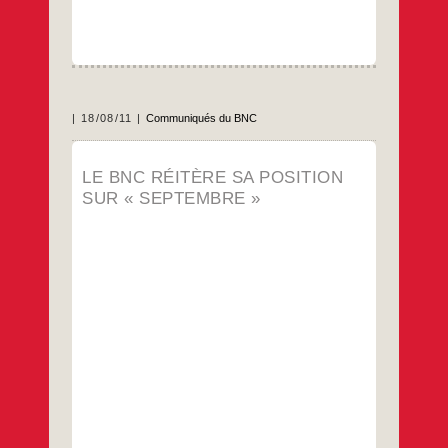
à
une
reprise
d’Agrexco.
18/08/11
Communiqués du BNC
Publié le 8 août 2011 par le Comité national
LE BNC RÉITÈRE SA POSITION
palestinien du BDS
SUR « SEPTEMBRE »
…