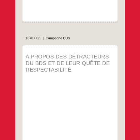
18/07/11
Campagne BDS
Campagne palestinienne pour le boycott
A PROPOS DES DÉTRACTEURS
universitaire et culturel d’Israël – PACBI
DU BDS ET DE LEUR QUÊTE DE
…
RESPECTABILITÉ