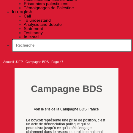
Prisonniers palestiniens
Témoignages de Palestine
In english
Call
To understand
Analysis and debate
Statement
Testimony
In israel
Accueil UJFP
|
Campagne BDS
|
Page 47
Campagne BDS
Voir le site de la Campagne BDS France
Le boycott représente une prise de position, c’est
un acte de dénonciation politique qui se
poursuivra jusqu’à ce qu’Israël s’engage
clairement dans le respect du droit international,