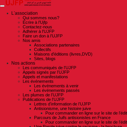
Skip
to
the
L'association
content
Qui sommes nous?
Ecrire à l’Ujfp
Contactez-nous
Adhérer à l’UJFP
Faire un don à l’UJFP
Nos amis
Associations partenaires
Collectifs
Maisons d’éditions (livres,DVD)
Sites, blogs
Nos actions
Les communiqués de l'UJFP
Appels signés par l'UJFP
Appels et manifestations
Les événements
Les événements à venir
Les événements passés
Les plumes de l'UJFP
Publications de l'UJFP
Lettres d'information de l'UJFP
Antisionisme, une histoire juive
Pour commander en ligne sur le site de l'édi
Parcours de Juifs antisionistes en France
Pour commander en ligne sur le site de l'édi
Une Parole juive contre le racisme - la brochure