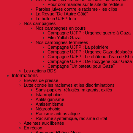
Pour commander sur le site de l'éditeur
Paroles juives contre le racisme - les clips
La Revue "De l'Autre Côté"
Le bulletin UJFP-Info
Nos campagnes
Nos campagnes en cours
Campagne UJFP : Urgence guerre à Gaza
Film Yallah Gaza
Nos campagnes terminées
Campagne UJFP : La pépinière
Campagne UJFP : Urgence Gaza déplacés
Campagne UJFP : Le château d'eau de Khu
Campagne UJFP : De l'oxygène pour Gaza
Campagne "Un bateau pour Gaza"
Les actions BDS
Informations
Brèves de presse
Lutte contre les racismes et les discriminations
Sans-papiers, réfugiés, migrants, exilés
Islamophobie
Antitsiganisme
Antisémitisme
Négrophobie
Racisme anti-asiatique
Racisme systémique, racisme d'État
Atteintes aux libertés
En région
Auvergne-Rhône-Alpes